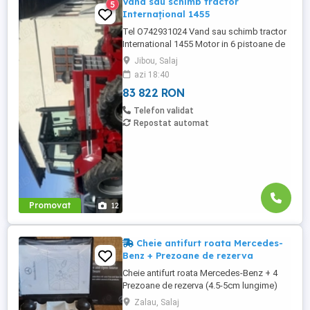
Vând sau schimb tractor
5
Internațional 1455
Tel O742931024 Vand sau schimb tractor
International 1455 Motor in 6 pistoane de
145 cai cu turbo Cilindru ajutător la ridicare
Jibou, Salaj
Tiranti față Cauciucuri in stare foarte buna
azi 18:40
Tractorul se afla intr-o stare foarte buna,
83 822 RON
fara defectiuni, toate reviziile au fost
facute si schimburi de consumabile, nu
Telefon validat
necesita ...
Repostat automat
Promovat
12
Cheie antifurt roata Mercedes-
Benz + Prezoane de rezerva
Cheie antifurt roata Mercedes-Benz + 4
Prezoane de rezerva (4.5-5cm lungime)
17mm Cadou cd cu software Mercedes
Zalau, Salaj