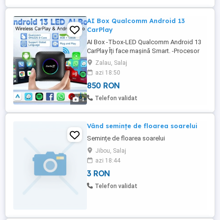
AI Box Qualcomm Android 13
CarPlay
AI Box -Tbox-LED Qualcomm Android 13
CarPlay Îți face mașină Smart. -Procesor
Qualcomm SM6225, suporta Cartela SIM,
Zalau, Salaj
hotspot-ul telefonului WiFi pentru retea.
azi 18:50
suporta WiFi dual band 2.4Ghz & 5.8Ghz
850 RON
Bluetooth 4.2 & 5.0 8 GB RAM + 128 GB
memorie ROM, accepta card SD cu
Telefon validat
1
memorie extinsa, accepta redarea ...
Vând semințe de floarea soarelui
Semințe de floarea soarelui
Jibou, Salaj
azi 18:44
3 RON
Telefon validat