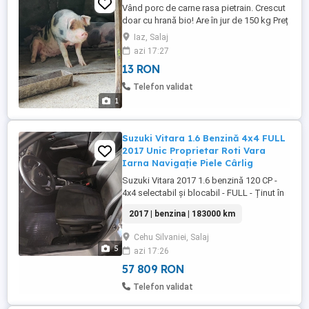
Vând porc de carne rasa pietrain. Crescut
doar cu hrană bio! Are în jur de 150 kg Preț
13 lei kg
Iaz, Salaj
azi 17:27
13 RON
Telefon validat
1
Suzuki Vitara 1.6 Benzină 4x4 FULL
2017 Unic Proprietar Roti Vara
Iarna Navigație Piele Cârlig
Suzuki Vitara 2017 1.6 benzină 120 CP -
4x4 selectabil și blocabil - FULL - Ținut în
garaj! Scaune Piele Alcantara Încălzite
2017 | benzina | 183000 km
Navigație Frânare automată în caz de
impact Asistență coborâre pantă Senzor
Cehu Silvaniei, Salaj
lumină, ploaie Pilot automat cu păstrare
5
azi 17:26
distanță auto din față Climatizare
automată pe 2 zone Roți ...
57 809 RON
Telefon validat