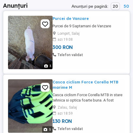
Anunțuri
20
50
Anunțuri pe pagină:
Purcei de Vanzare
Purcei de 9 Saptamani de Vanzare
Lompirt, Salaj
azi 19:08
300 RON
Telefon validat
3
Casca ciclism Force Corella MTB
marime M
Casca ciclism Force Corella MTB in stare
tehnica si optica foarte buna. A fost
purtata foarte putin. Marime: M.
Zalau, Salaj
Tehnologie In-Mold 24 fante aerisire
azi 18:59
Elemente reflectorizante Sistem fixare
130 RON
ajustabil Burete sub barbie Dimensiune
57-61 cm. Greutate 225 grame Suport
Telefon validat
5
camera de luat vederi Certificata CE ...