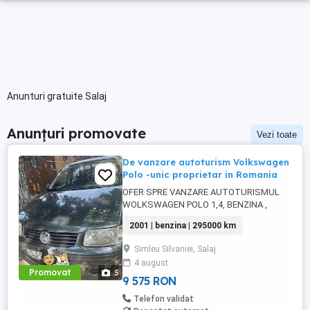
Anunturi gratuite Salaj
Anunțuri promovate
Vezi toate
De vanzare autoturism Volkswagen
Polo -unic proprietar in Romania
OFER SPRE VANZARE AUTOTURISMUL
WOLKSWAGEN POLO 1,4, BENZINA ,
CUTIE DE VITEZA MANUALA, CAP.
2001 | benzina | 295000 km
CILINDRICA 1350, CU 4 USI SI STARE
IMPECABILA DE INTRETINERE SI
Simleu Silvaniei, Salaj
FUNCTIONARE. UNIC PROPRITAR IN
4 august
ROMANIA, INSCRISA IN ANUL 2007, AN
Promovat
5
FABRICATIE 2001, ACHIZITIONATA DE LA
9 575 RON
O D-NA DIN BULGARIA. MENTIONEZ ...
Telefon validat