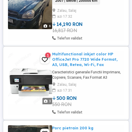
2007 | diesel | 200000 km
Zalau, Salaj
azi 17:32
14,190 RON
6
16,817 RON
Telefon validat
Multifunctional inkjet color HP
1
OfficeJet Pro 7720 Wide Format,
A3, USB, Retea, Wi-Fi, Fax
Caracteristici generale Functii Imprimare,
Copiere, Scanare, Fax Format A3
Tehnologie Inkjet Mod tiparire Color
Zalau, Salaj
Interfata USB 2.0, Retea, Wireless, RJ-11
azi 17:31
Fax ADF Da Imprimanta Viteza printare
500 RON
alb-negru A4, ISO: Pana la 22 ppm; general
3
550 RON
de birou: Pana la 34 ppm Viteza printare
color A4, ISO: Pana la 18 ...
Telefon validat
Porc pietrain 200 kg