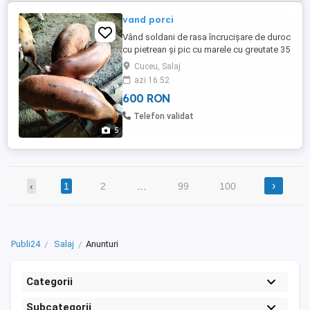
vand porci
Vând soldani de rasa încrucișare de duroc
cu pietrean și pic cu marele cu greutate 35
- 45 kg tratați la zi frumoși și mâncăcioși
Cuceu, Salaj
azi 16:52
600 RON
Telefon validat
5
›
‹
1
2
…
99
100
Publi24
Salaj
Anunturi
Categorii
Subcategorii