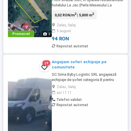
hotelului La Jac (Perla Mesesului La
Montana)
2
2
0,02 RON/m
| 5,800 m
Zalau, Salaj
5 august
Promovat
2
94 RON
Repostat automat
Angajam soferi echipaje pe
19
comunitate
SC Sima Byby Logistic SRL angajează
echipaje de șoferi categoria B pentru
transport internațional (comunitate)!
Zalau, Salaj
Căutăm echipaje formate din 2 șoferi,
azi 11:11
posesori ai permisului categoria B, pentru
Telefon validat
transport internațional de marfă. Oferim:
Repostat automat
Salariu între 1.800 și 2.200 Program: 2 luni
plecați 2 săptămâni ...