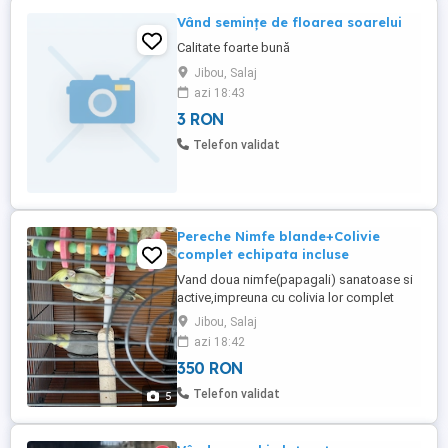
Vând semințe de floarea soarelui
Calitate foarte bună
Jibou, Salaj
azi 18:43
3 RON
Telefon validat
Pereche Nimfe blande+Colivie
complet echipata incluse
Vand doua nimfe(papagali) sanatoase si
active,impreuna cu colivia lor complet
echipata,exact asa cum se vede in
Jibou, Salaj
poze.Pchetul include 2 papagali nimfa
azi 18:42
frumosi.Colivie spatioasa cu gratar
350 RON
metalic la baza si tavita detasabila pentru
o curatare usoara.Accesorii hranitori
Telefon validat
5
pentru seminte,adapatoarea de apa ...