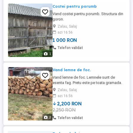
Costei pentru porumb
Vand costei pentru porumb. Structura din
goron.
Zalau, Salaj
azi 16:56
1 000 RON
Telefon validat
1
Vand lemne de foc.
Vand lemne de foc. Lemnele sunt de
esenta fag. Pretu este pe toata gramada.
Zalau, Salaj
azi 16:56
2,200 RON
2,250 RON
2
Telefon validat