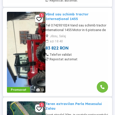
Repostat automat
Vând sau schimb tractor
5
Internațional 1455
Tel O742931024 Vand sau schimb tractor
International 1455 Motor in 6 pistoane de
145 cai cu turbo Cilindru ajutător la ridicare
Jibou, Salaj
Tiranti față Cauciucuri in stare foarte buna
azi 18:40
Tractorul se afla intr-o stare foarte buna,
83 822 RON
fara defectiuni, toate reviziile au fost
facute si schimburi de consumabile, nu
Telefon validat
necesita ...
Repostat automat
Promovat
12
Teren extravilan Perla Mesesului
3
Zalau
Front stradal 30m, in spatele restaurantului