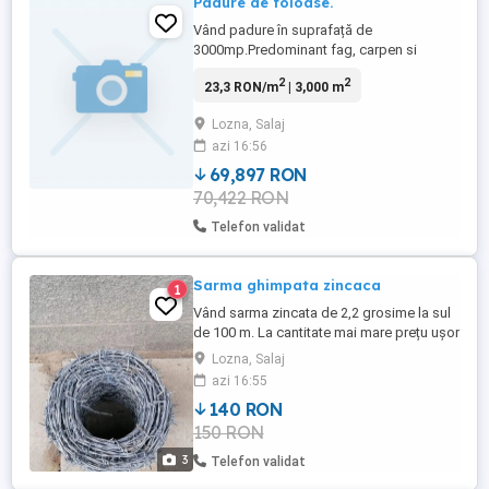
Padure de foioase.
Vând padure în suprafață de
3000mp.Predominant fag, carpen si
goron. Pădurea este intabulata. Prețu este
2
2
23,3 RON/m
| 3,000 m
negociabil, dar nu prin telefon! ATENTIE
pretu este pe hectar.
Lozna, Salaj
azi 16:56
69,897 RON
70,422 RON
Telefon validat
Sarma ghimpata zincaca
1
Vând sarma zincata de 2,2 grosime la sul
de 100 m. La cantitate mai mare prețu ușor
negociabil.
Lozna, Salaj
azi 16:55
140 RON
150 RON
3
Telefon validat