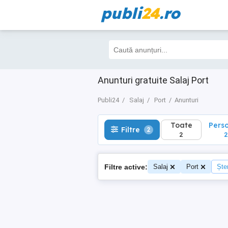
publi
24
.ro
Toate
Perso
Filtre
2
2
2
Anunturi gratuite Salaj Port
Publi24
Salaj
Port
Anunturi
Toate
Pers
Filtre
2
2
2
Filtre active:
Salaj
Port
Șter