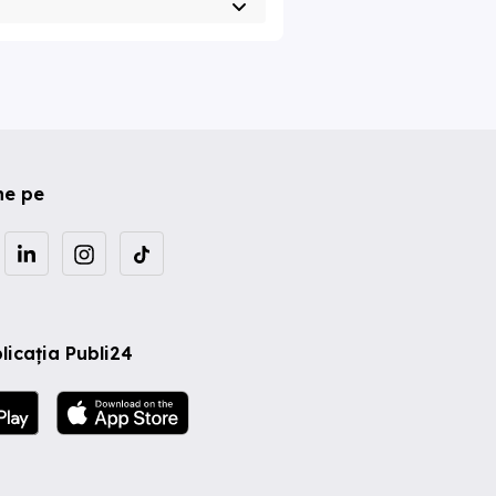
ne pe
licația Publi24