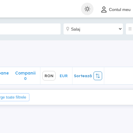
ane
Companii
RON
EUR
Sortează
Contul meu
0
oane
Companii
RON
EUR
Sortează
0
ge toate filtrele