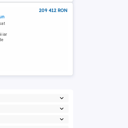
209 412 RON
un
sat
 iar
nde