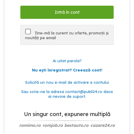
Ține-mă la curent cu oferte, promoții și
noutăți pe email
Ai uitat parola?
Nu ești înregistrat? Creează cont!
Solicită un nou e-mail de activare a contului
Sau scrie-ne la adresa
contact@publi24.ro
daca
ai nevoie de suport.
Un singur cont, expunere multiplă
romimo.ro
romjob.ro
bestauto.ro
cazare24.ro