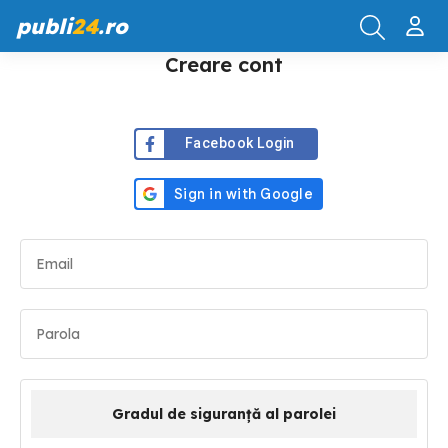
publi
24
.ro
Creare cont
Facebook Login
Gradul de siguranță al parolei