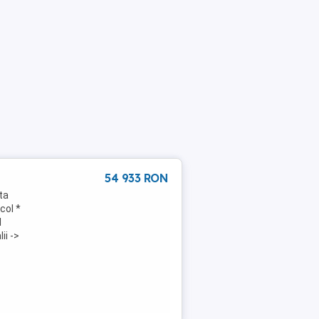
54 933 RON
ta
col *
l
ii ->