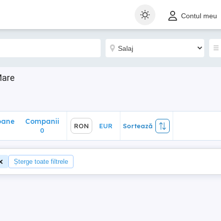
ane
Companii
RON
EUR
Sortează
Contul meu
0
Mare
oane
Companii
RON
EUR
Sortează
0
Șterge toate filtrele