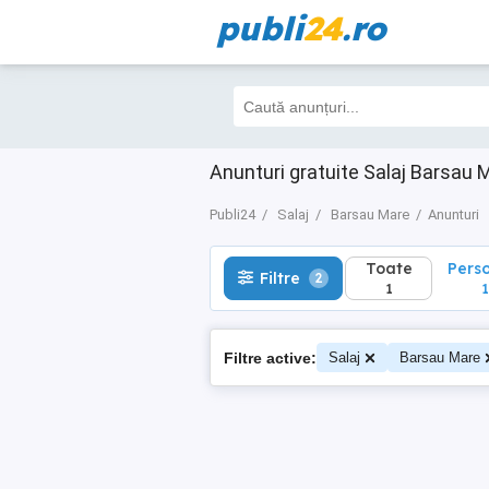
publi
24
.ro
Toate
Perso
Filtre
2
1
1
Anunturi gratuite Salaj Barsau 
Publi24
Salaj
Barsau Mare
Anunturi
Toate
Pers
Filtre
2
1
1
Filtre active:
Salaj
Barsau Mare