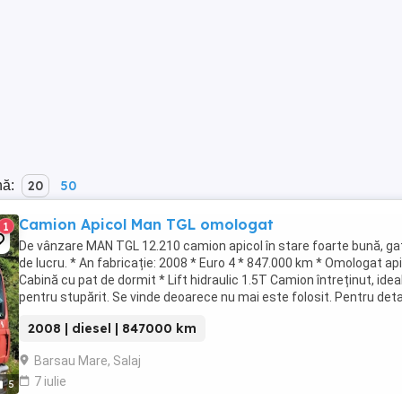
nă:
20
50
Camion Apicol Man TGL omologat
1
De vânzare MAN TGL 12.210 camion apicol în stare foarte bună, ga
de lucru. * An fabricație: 2008 * Euro 4 * 847.000 km * Omologat api
Cabină cu pat de dormit * Lift hidraulic 1.5T Camion întreținut, idea
pentru stupărit. Se vinde deoarece nu mai este folosit. Pentru detal
telefon. Ofer ...
2008 | diesel | 847000 km
Barsau Mare, Salaj
7 iulie
5