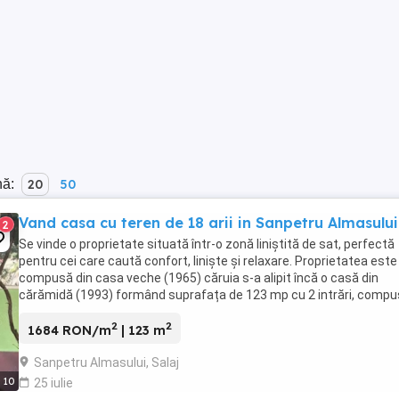
nă:
20
50
Vand casa cu teren de 18 arii in Sanpetru Almasului
2
Se vinde o proprietate situată într-o zonă liniștită de sat, perfectă
pentru cei care caută confort, liniște și relaxare. Proprietatea este
compusă din casa veche (1965) căruia s-a alipit încă o casă din
cărămidă (1993) formând suprafața de 123 mp cu 2 intrări, comp
din 4 camere, bucatarie ...
2
2
1684 RON/m
| 123 m
Sanpetru Almasului, Salaj
10
25 iulie