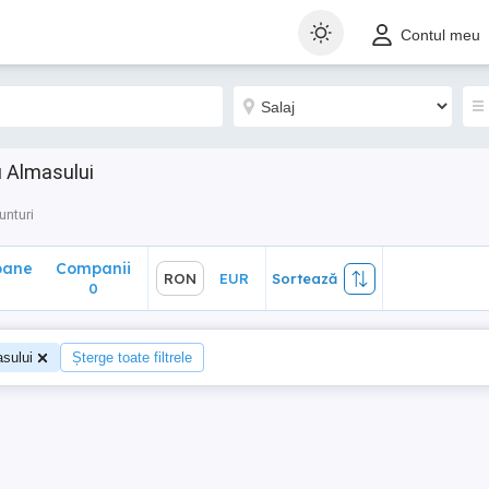
ane
Companii
RON
EUR
Sortează
Contul meu
0
u Almasului
unturi
oane
Companii
RON
EUR
Sortează
0
sului
Șterge toate filtrele