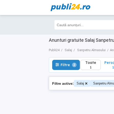
publi
24
.ro
Toate
Perso
Filtre
2
1
1
Anunturi gratuite Salaj Sanpetr
Publi24
Salaj
Sanpetru Almasului
An
Toate
Pers
Filtre
2
1
1
Filtre active:
Salaj
Sanpetru Alma