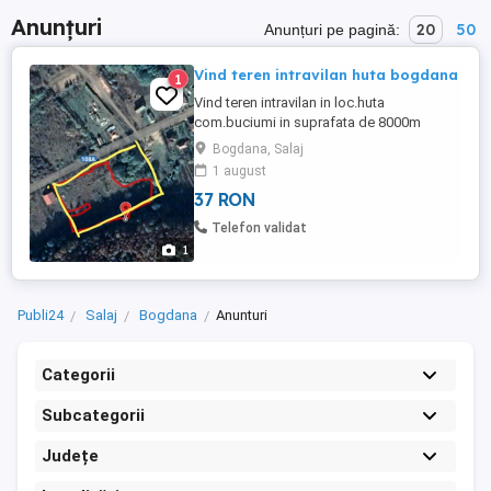
Anunțuri
20
50
Anunțuri pe pagină:
Vind teren intravilan huta bogdana
1
Vind teren intravilan in loc.huta
com.buciumi in suprafata de 8000m
patrati linga vale si padure front la sosea
Bogdana, Salaj
de 100m
1 august
37 RON
Telefon validat
1
Publi24
Salaj
Bogdana
Anunturi
Categorii
Subcategorii
Județe