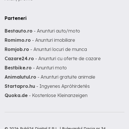
Parteneri
Bestauto.ro
- Anunturi auto/moto
Romimo.ro
- Anunturi imobiliare
Romjob.ro
- Anunturi locuri de munca
Cazare24.ro
- Anunturi cu oferte de cazare
Bestbike.ro
- Anunturi moto
Animalutul.ro
- Anunturi gratuite animale
Startapro.hu
- Ingyenes Apróhirdetés
Quoka.de
- Kostenlose Kleinanzeigen
© 2026 Publi24 Digital S.R.L. | Bulevardul Dacia nr 34,