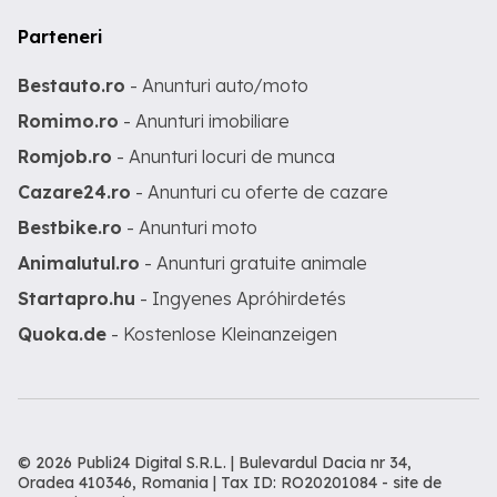
Parteneri
Bestauto.ro
- Anunturi auto/moto
Romimo.ro
- Anunturi imobiliare
Romjob.ro
- Anunturi locuri de munca
Cazare24.ro
- Anunturi cu oferte de cazare
Bestbike.ro
- Anunturi moto
Animalutul.ro
- Anunturi gratuite animale
Startapro.hu
- Ingyenes Apróhirdetés
Quoka.de
- Kostenlose Kleinanzeigen
© 2026 Publi24 Digital S.R.L. | Bulevardul Dacia nr 34,
Oradea 410346, Romania | Tax ID: RO20201084 -
site de