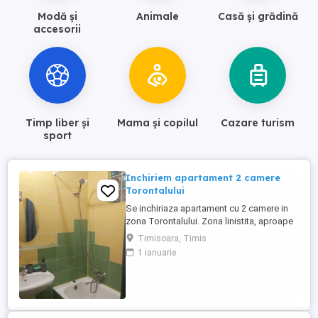
Modă și
Animale
Casă și grădină
accesorii
Timp liber și
Mama și copilul
Cazare turism
sport
Inchiriem apartament 2 camere
Torontalului
Se inchiriaza apartament cu 2 camere in
zona Torontalului. Zona linistita, aproape
de mijloace de tranport pentru a ajunge
Timisoara, Timis
mai usoar in mai multe zone ale orasului.
1 ianuarie
Apartamentul este decomandat si
dispune de o suprafata utila de 52mp.
Este chiar la etajul 1 4 al blocului. Nu
ezitati sa sunati la numarul ...