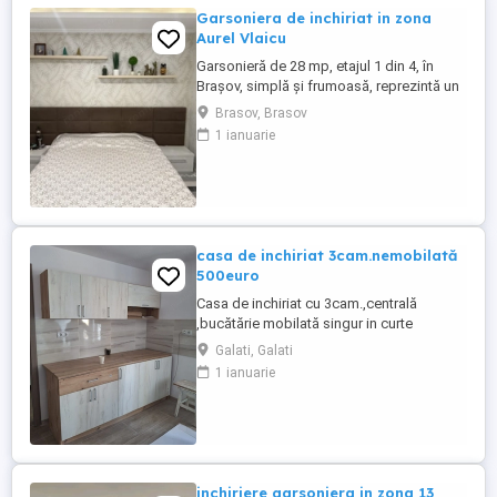
Garsoniera de inchiriat in zona
Aurel Vlaicu
Garsonieră de 28 mp, etajul 1 din 4, în
Brașov, simplă și frumoasă, reprezintă un
spațiu eficient și luminos, perfect pentru o
Brasov, Brasov
persoană sau un cuplu care apreciază
1 ianuarie
confortul și designul minimalist. Chiar
dacă este un spațiu mai mic, aceasta este
amenajată pentru a oferi tot ce este
necesar într-o manieră ...
casa de inchiriat 3cam.nemobilată
500euro
Casa de inchiriat cu 3cam.,centrală
,bucătărie mobilată singur in curte
renovată str.Morilor 500euro 0745914848
Galati, Galati
1 ianuarie
inchiriere garsoniera in zona 13