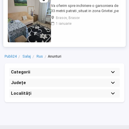
Va oferim spre inchiriere o garsoniera de
33 metrii patrati ,situat in zona Grivitei ,pe
strada Aurel Vlaicu etaj 3 . Mobilata
Brasov, Brasov
complet. Zona foarte buna, aproape de
1 ianuarie
statii de autobuz, scoli, magazine, Gara,
piata Dacia, Afi Mall, Paradisul
Acvatic.Pentru mai multe detalii sunati la
numarul afisa ...
Publi24
Salaj
Rus
Anunturi
Categorii
Județe
Localități