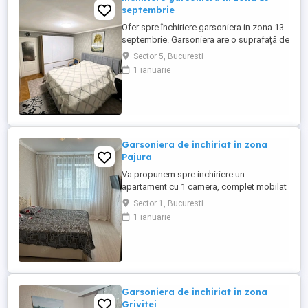
septembrie
Ofer spre închiriere garsoniera in zona 13
septembrie. Garsoniera are o suprafață de
37 mp, etaj 4. Este in apropierea
Sector 5, Bucuresti
mijloacelor de transport, se închiriază
1 ianuarie
complet mobilat si utilat ,iar in zona se
regăsesc mai multe spații comerciale .
Pentru detalii suplimentare sau vizionari
sunați la numărul ...
Garsoniera de inchiriat in zona
Pajura
Va propunem spre inchiriere un
apartament cu 1 camera, complet mobilat
si utilat in zona Pajura. Apartamentul are o
Sector 1, Bucuresti
suprafata de 38 mp si se afla la ETAJUL 3.
1 ianuarie
Bucataria este mobilata si utilata complet
Garsoniera de inchiriat in zona
Grivitei