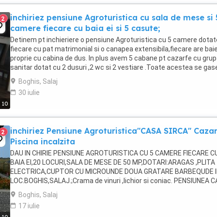
inchiriez pensiune Agroturistica cu sala de mese si 
2
camere fiecare cu baia ei si 5 casute;
Detinem pt inchieriere o pensiune Agroturistica cu 5 camere dotat
fiecare cu pat matrimonial si o canapea extensibila,fiecare are bai
proprie cu cabina de dus. In plus avem 5 cabane pt cazarfe cu grup
sanitar dotat cu 2 dusuri ,2 wc si 2 vestiare .Toate acestea se ga
in loc.Boghis ,Salaj vis a ...
Boghis, Salaj
30 iulie
10
inchiriez Pensiune Agroturistica"CASA SIRCA" Cazar
2
Piscina incalzita
DAU IN CHIRIE PENSIUNE AGROTURISTICA CU 5 CAMERE FIECARE C
BAIA EI,20 LOCURI,SALA DE MESE DE 50 MP,DOTARI:ARAGAS ,PLITA
ELECTRICA,CUPTOR CU MICROUNDE DOUA GRATARE BARBEQUDE 
LOC.BOGHIS,SALAJ.;Crama de vinuri ,lichior si coniac. PENSIUNEA 
SIRCA 3 MARGARETE,BOGHIS NR.2B; Ne-am facut piscina PE ...
Boghis, Salaj
17 iulie