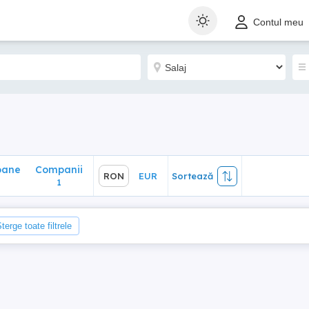
ane
Companii
RON
EUR
Sortează
Contul meu
1
oane
Companii
RON
EUR
Sortează
1
terge toate filtrele