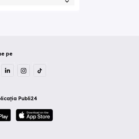
ne pe
licația Publi24