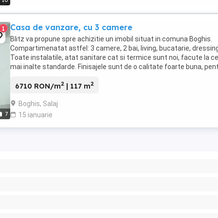
10
Casa de vanzare, cu 3 camere
1
Blitz va propune spre achizitie un imobil situat in comuna Boghis.
Compartimenatat astfel: 3 camere, 2 bai, living, bucatarie, dressin
Toate instalatile, atat sanitare cat si termice sunt noi, facute la ce
mai inalte standarde. Finisajele sunt de o calitate foarte buna, pen
alte informatii nu ...
2
2
6710 RON/m
| 117 m
Boghis, Salaj
7
15 ianuarie