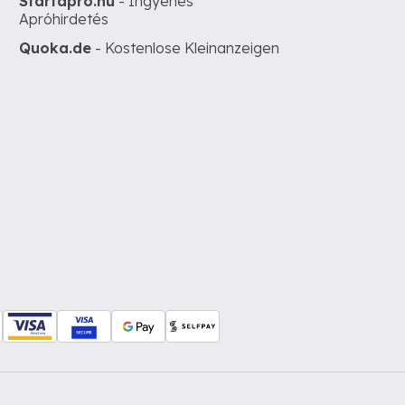
Startapro.hu
- Ingyenes
Apróhirdetés
Quoka.de
- Kostenlose Kleinanzeigen