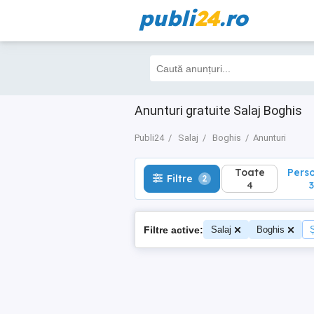
publi
24
.ro
Toate
Perso
Filtre
2
4
3
Anunturi gratuite Salaj Boghis
Publi24
Salaj
Boghis
Anunturi
Toate
Pers
Filtre
2
4
3
Filtre active:
Salaj
Boghis
Ș