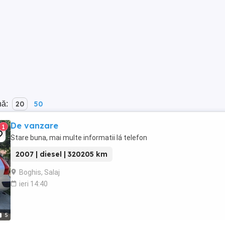
nă:
20
50
De vanzare
1
Stare buna, mai multe informatii lá telefon
2007 | diesel | 320205 km
Boghis, Salaj
ieri 14:40
5