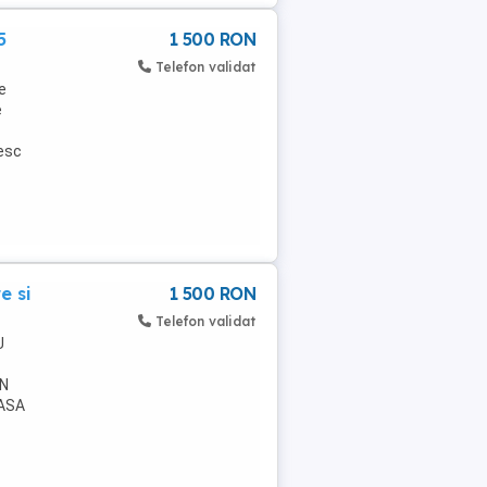
5
1 500 RON
Telefon validat
e
e
sesc
e si
1 500 RON
Telefon validat
U
IN
CASA