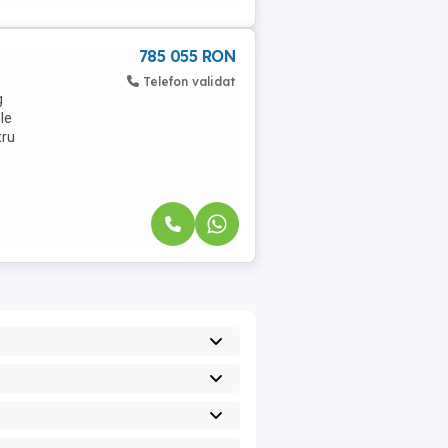
785 055 RON
Telefon validat
g
le
tru