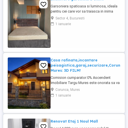
Garsoniera spatioasa si luminosa, ideala
pentru cei care vor sa traiasca in inima
Bucurestiului, cu acces rapid la toate
Sector 4, Bucuresti
facilitatile necesare. Garsoniera este
1 ianuarie
situata la etajul 3, o suprafata de 42mp.
Situat pe Bld. Corneliu Coposu, la cativa
pasi de Magazinul Unirea si Centrul Vechi.
Transport public ...
Casa rafinata,incantare
peisagistica,garaj,securizare,Corunca,
Mures: 3D FILM!
Comision cumparator:0% Ascendent
Imobiliare Targu Mures este onorata sa va
propuna spre vanzare o iubita rezidenta, intr-o
Corunca, Mures
zona cu peisaj mirific din Corunca, Mures.
1 ianuarie
Aceasta locuinta spectaculoasa, cu o
suprafata utila de 220 mp (240 mp total -
incluzand garajul si terasa exterioara), este
amplasata ...
Renovat Etaj 1 Noul Mall