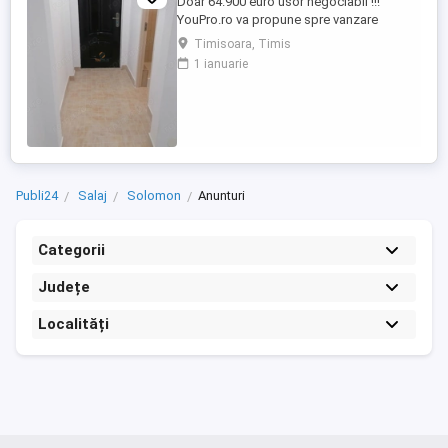
Doar 64.900 euro usor negociabil !!!
YouPro.ro va propune spre vanzare
apartament cu 2 camere renovat situat in
Timisoara, Timis
zona Sagului, in proximitatea Noul Mall
1 ianuarie
Shopping City, Piata Doina. Apartamentul
este pozitionat la etajul 1 al unui bloc de 4
etaje. Dispune de gresie, faianta, parchet
laminat. Pretul solicitat ...
Publi24
Salaj
Solomon
Anunturi
Categorii
Județe
Localități