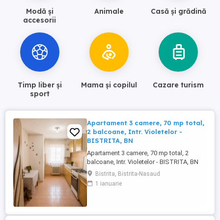
Modă și
Animale
Casă și grădină
accesorii
Timp liber și
Mama și copilul
Cazare turism
sport
Apartament 3 camere, 70 mp total,
2 balcoane, Intr. Violetelor -
BISTRITA, BN
Apartament 3 camere, 70 mp total, 2
balcoane, Intr. Violetelor - BISTRITA, BN
ALPHA IMOBILIARE BISTRITA va ofera
Bistrita, Bistrita-Nasaud
spre vanzare un apartament cu 3 camere,
1 ianuarie
situat pe Intrarea Violetelor, intr-o zona
linistita si apreciata a municipiului Bistrita.
Apartamentul este amplasat la etajul 4 din
4, intr-un bloc ...