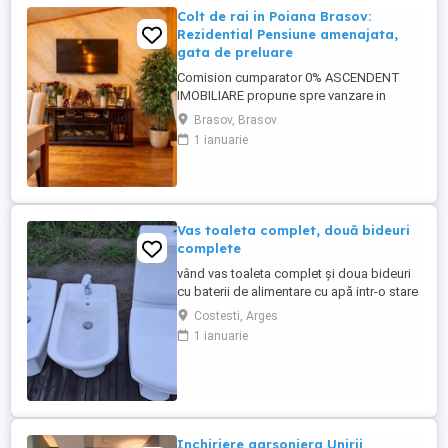
Colt de rai in Poiana Brasov:
Rezidential Pensiune amenajata,
gata de preluare
Comision cumparator 0% ASCENDENT
IMOBILIARE propune spre vanzare in
REPREZENTARE IMOBILIARA, o vila tip
Brasov, Brasov
pensiune in cea mai mare si moderna
1 ianuarie
statiune de vacanta din tara, fiind o
atractie de renume international, Poiana
Brasov. Pentru confortul dumneavoastra
va invitam sa faceti o prima vizionare, ...
Vas toaleta complet, două bideuri
complete
vând vas toaleta complet și doua bideuri
cu baterii de alimentare cu apă intr-o stare
foarte buna . se vand atât la set cât și
Costesti, Arges
separat
1 ianuarie
Inchiriere garsoniera Unirii