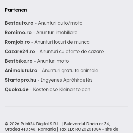
Parteneri
Bestauto.ro
- Anunturi auto/moto
Romimo.ro
- Anunturi imobiliare
Romjob.ro
- Anunturi locuri de munca
Cazare24.ro
- Anunturi cu oferte de cazare
Bestbike.ro
- Anunturi moto
Animalutul.ro
- Anunturi gratuite animale
Startapro.hu
- Ingyenes Apróhirdetés
Quoka.de
- Kostenlose Kleinanzeigen
© 2026 Publi24 Digital S.R.L. | Bulevardul Dacia nr 34,
Oradea 410346, Romania | Tax ID: RO20201084 -
site de