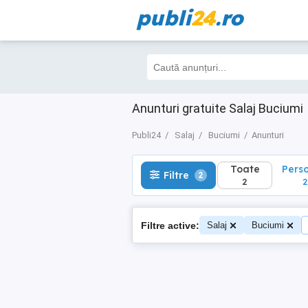
publi
24
.ro
Toate
Perso
Filtre
2
2
2
Anunturi gratuite Salaj Buciumi
Publi24
Salaj
Buciumi
Anunturi
Toate
Pers
Filtre
2
2
2
Filtre active:
Salaj
Buciumi