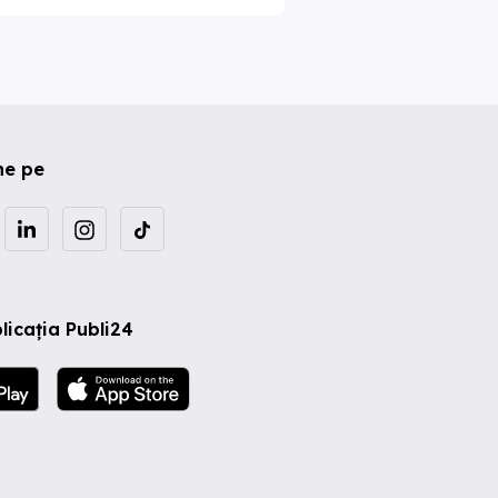
ne pe
licația Publi24