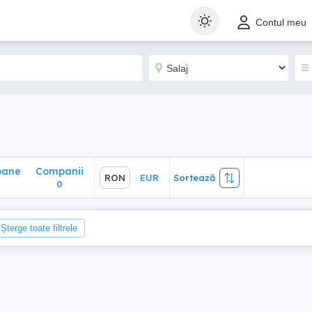
ane
Companii
RON
EUR
Sortează
Contul meu
0
oane
Companii
RON
EUR
Sortează
0
Șterge toate filtrele