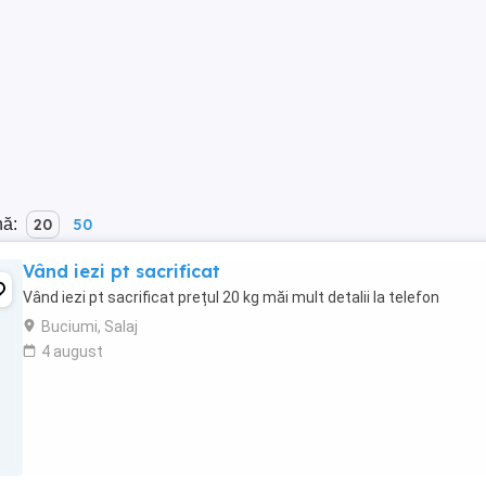
nă:
20
50
Vând iezi pt sacrificat
Vând iezi pt sacrificat prețul 20 kg măi mult detalii la telefon
Buciumi, Salaj
4 august