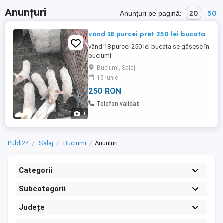
Anunțuri
20
50
Anunțuri pe pagină:
vand 18 purcei pret 250 lei bucata
vând 18 purcei 250 lei bucata se găsesc în
buciumi
Buciumi, Salaj
15 iunie
250 RON
Telefon validat
1
Publi24
Salaj
Buciumi
Anunturi
Categorii
Subcategorii
Județe