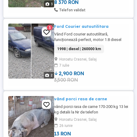
8 370 RON
3
Telefon validat
Ford Courier autoutilitara
3
Vând Ford courier autoutilitară,
funcționează perfect, motor 1.8 diesel
simplu fără turbo(consum foarte mic) ulei
1998 | diesel | 260000 km
și filtru schimbat, se mai oferă un
electromotor de rezervă, roata de rezervă,
Horoatu Crasnei, Salaj
cauciucuri bune, mașina are actele
7 iulie
expirare, mașina este autoutilitară în acte
sunt proprietar în acte se oferă ...
2,900 RON
2
3,500 RON
vând porci rasa de carne
vând porci rasa de carne 170-200 kg 13 lei
kg detalii la Nr de telefon
Horoatu Crasnei, Salaj
26 iunie
13 RON