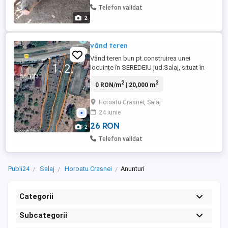
Telefon validat
2
vând teren
Vând teren bun pt.construirea unei
locuințe în SEREDEIU jud.Salaj, situat în
spatele casei cu nr.123, lângă drumul
2
2
0 RON/m
| 20,000 m
comunal 77,suprafață 2000mp. tel.
Horoatu Crasnei, Salaj
24 iunie
26 RON
2
Telefon validat
Publi24
Salaj
Horoatu Crasnei
Anunturi
Categorii
Subcategorii