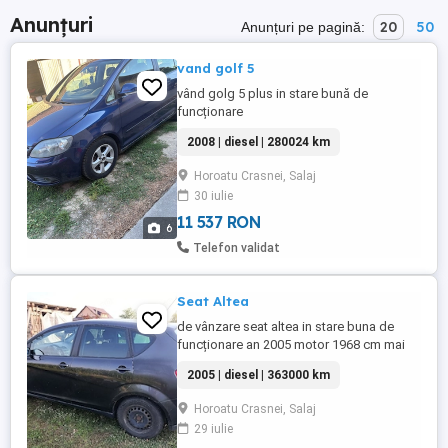
Anunțuri
20
50
Anunțuri pe pagină:
vand golf 5
vând golg 5 plus in stare bună de
funcționare
2008 | diesel | 280024 km
Horoatu Crasnei, Salaj
30 iulie
11 537 RON
6
Telefon validat
Seat Altea
de vânzare seat altea in stare buna de
funcționare an 2005 motor 1968 cm mai
multe detalii privat preț 1600 euro
2005 | diesel | 363000 km
negociabil
Horoatu Crasnei, Salaj
29 iulie