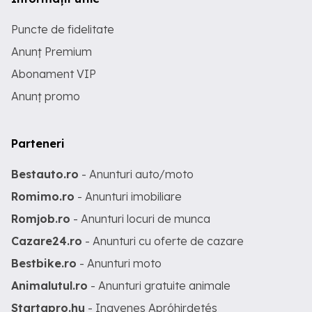
Puncte de fidelitate
Anunț Premium
Abonament VIP
Anunț promo
Parteneri
Bestauto.ro
- Anunturi auto/moto
Romimo.ro
- Anunturi imobiliare
Romjob.ro
- Anunturi locuri de munca
Cazare24.ro
- Anunturi cu oferte de cazare
Bestbike.ro
- Anunturi moto
Animalutul.ro
- Anunturi gratuite animale
Startapro.hu
- Ingyenes Apróhirdetés