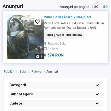
Anunțuri
20
50
Anunțuri pe pagină:
Vand Ford Fiesta 2004,dizel.
Vand Ford Fiesta 2004 ,dizel. Imatriculat in
Romania cu verificarea facuta la RAR.
Carlig de remorcare. Geamuri electrice. Cer
2004 | diesel | 304500 km
si ofer certificat fiscal.
Ratovei, Salaj
14 iulie
8 374 RON
5
Publi24
Salaj
Ratovei
Anunturi
Categorii
Subcategorii
Județe