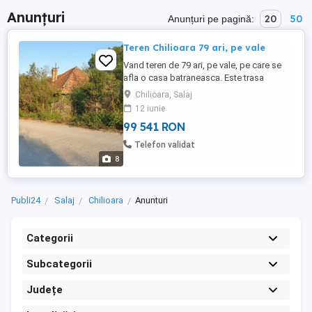
Anunțuri
20
50
Anunțuri pe pagină:
Teren Chilioara 79 ari, pe vale
Vand teren de 79 ari, pe vale, pe care se
afla o casa batraneasca. Este trasa
conducta cu apa potabila pana la casa.
Chilioara, Salaj
Curentul si canalizarea sunt in fata casei,
12 iunie
insa intrucat casa nu este locuita,
99 541 RON
trebuiesc facute racordurile. Deschiderea
la strada 50m, actele sunt la zi, casa este
Telefon validat
intabulata. Terenul ...
8
Publi24
Salaj
Chilioara
Anunturi
Categorii
Subcategorii
Județe