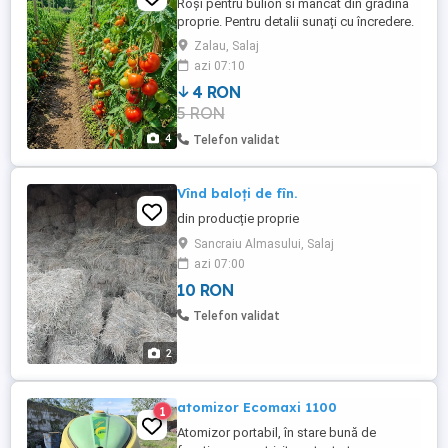
Roși pentru bulion si mâncat din grădina
proprie. Pentru detalii sunați cu încredere.
Zalau, Salaj
azi 07:10
4 RON
5 RON
4
Telefon validat
Vînd baloți de fîn.
din producție proprie
Sancraiu Almasului, Salaj
azi 07:00
10 RON
Telefon validat
2
atomizor Ecomaxi 1100
1
Atomizor portabil, în stare bună de