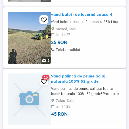
vând baloti de lucernă coasa 4
vând baloti de lucernă coasa 4. 25 lei buc.
Diosod, Salaj
ieri 14:27
25 RON
Telefon validat
5
Vând pălincă de prune Sălaj,
13
naturală 100% 52 grade
Vand palinca de prune, calitate foarte
buna! Naturala 100%, 52 grade! Productie
din livada proprie! Prune BIO rosii si
Zalau, Salaj
bistrite! Pretul este de 45 lei litru GRANTEZ
ieri 14:25
CALITATEA!!! Se poate degusta inainte de
45 RON
cumparare!