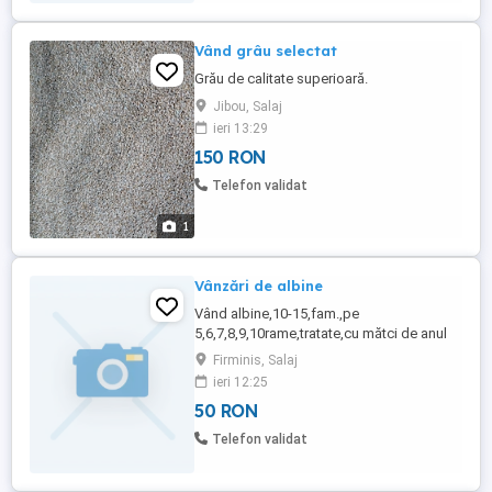
Vând grâu selectat
Grău de calitate superioară.
Jibou, Salaj
ieri 13:29
150 RON
Telefon validat
1
Vânzări de albine
Vând albine,10-15,fam.,pe
5,6,7,8,9,10rame,tratate,cu mătci de anul
trecut,bune pentru culesurile din anul
Firminis, Salaj
acesta
ieri 12:25
50 RON
Telefon validat