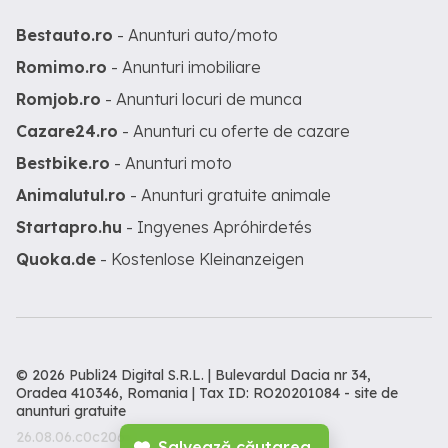
Bestauto.ro
- Anunturi auto/moto
Romimo.ro
- Anunturi imobiliare
Romjob.ro
- Anunturi locuri de munca
Cazare24.ro
- Anunturi cu oferte de cazare
Bestbike.ro
- Anunturi moto
Animalutul.ro
- Anunturi gratuite animale
Startapro.hu
- Ingyenes Apróhirdetés
Quoka.de
- Kostenlose Kleinanzeigen
© 2026 Publi24 Digital S.R.L. | Bulevardul Dacia nr 34,
Oradea 410346, Romania | Tax ID: RO20201084 -
site de
anunturi gratuite
26.08.06.c0c206c
Salvează căutarea