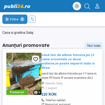
publi
24
.ro
Filtre
2
Casa si gradina Salaj
Anunțuri promovate
Vezi toate
vand lazi de albine folosite,pe 17
rame orizontale cu doua
urdinise,se poate impartii lada in
doua.
vand lazi de albine folosite pe 17 rame in
stare fff buna ff usoare scandura de 2
cm,se pot impartii in doua incaperi,are 2
Ileanda, Salaj
urdinisuri,,se lucreaza ff usor in
2 august
ele,podisor superior si sita pt transportpre
Promovat
4
110 RON
110 le bucata se poate negocia la peste
10 bucati
Telefon validat
Repostat automat