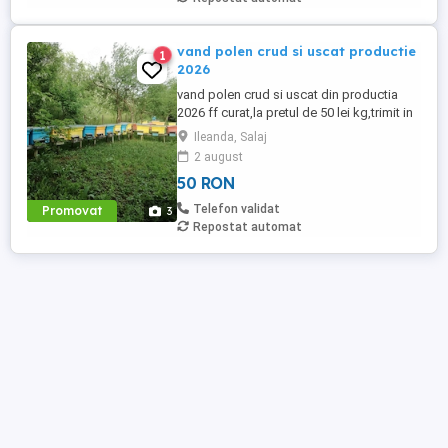
vand polen crud si uscat productie
1
2026
vand polen crud si uscat din productia
2026 ff curat,la pretul de 50 lei kg,trimit in
toata tara,polenul este dulce si dulce
Ileanda, Salaj
acrisor,din flora spontana si pomi
2 august
fructiferi zona Somesului din judetul
50 RON
Salaj,zona fara stropiri sau ierbicidari
Telefon validat
Promovat
3
Repostat automat