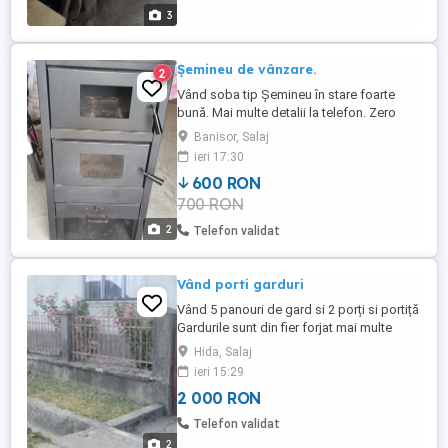
3
Șemineu de vânzare.
2
Vând soba tip Șemineu în stare foarte
bună. Mai multe detalii la telefon. Zero
șapte cinci trei doi sase șapte cinci șapte
Banisor, Salaj
trei.
ieri 17:30
600 RON
700 RON
2
Telefon validat
Vând porti garduri
Vând 5 panouri de gard si 2 porți si portiță
Gardurile sunt din fier forjat mai multe
detalii la tel preț 2000 de lei
Hida, Salaj
ieri 15:29
2 000 RON
Telefon validat
2