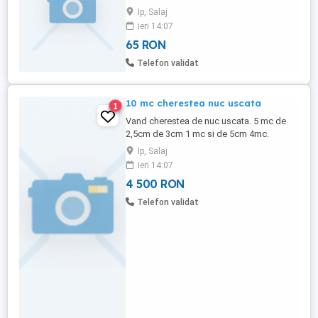
dim la cerere.
Ip, Salaj
ieri 14:07
65 RON
Telefon validat
10 mc cherestea nuc uscata
1
Vand cherestea de nuc uscata. 5 mc de
2,5cm de 3cm 1 mc si de 5cm 4mc.
cherestaua e uscata de uscator. pentru
Ip, Salaj
mai multe detalii sunati la .
ieri 14:07
4 500 RON
Telefon validat