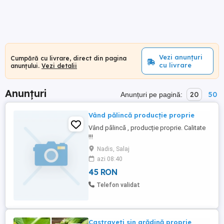
Vezi anunțuri
Cumpără cu livrare, direct din pagina
cu livrare
anunțului.
Vezi detalii
Anunțuri
20
50
Anunțuri pe pagină:
Vând pălincă producție proprie
Vând pălincă , producție proprie. Calitate
!!!
Nadis, Salaj
azi 08:40
45 RON
Telefon validat
Castraveti sin grădină proprie