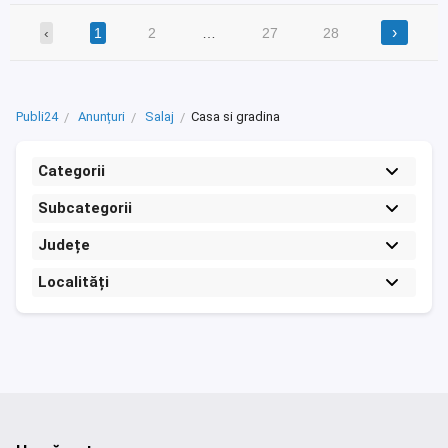
›
‹
1
2
…
27
28
Publi24
Anunțuri
Salaj
Casa si gradina
Categorii
Subcategorii
Județe
Localități