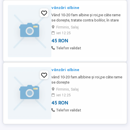
vânzări albine
Vând 10-20 fam albine și roi,pe câte rame
se dorește, tratate contra bolilor, în stare
foarte bună, mă găsiți la adresa
Firminis, Salaj
menționată și telefonul menționat
ieri 12:25
45 RON
Telefon validat
vânzări albine
vând 10-20 fam.albbine și roi,pe câte rame
se dorește
Firminis, Salaj
ieri 12:25
45 RON
Telefon validat