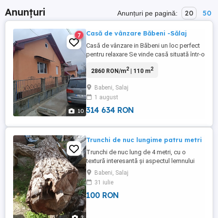
Anunțuri
20
50
Anunțuri pe pagină:
Casă de vânzare Băbeni -Sălaj
7
Casă de vânzare in Băbeni un loc perfect
pentru relaxare Se vinde casă situată într-o
zonă liniștită, chiar lângă râul Someș,
2
2
2860 RON/m
| 110 m
ideală pentru cei care apreciază natura,
pescuitul sau timpul petrecut în aer liber.
Babeni, Salaj
Ansamblu este compus din 2 cladiri de
1 august
aprox. 110 mp utili. Este amplasat pe un
teren generos ...
314 634 RON
10
Trunchi de nuc lungime patru metri
Trunchi de nuc lung de 4 metri, cu o
textură interesantă și aspectul lemnului
natural. Poate fi utilizat pentru diverse
Babeni, Salaj
proiecte de bricolaj sau decorațiuni
31 iulie
interioare. Astept oferta de pret. Trunchiul
100 RON
se afla in comuna Babeni Salaj.
2