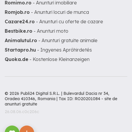
Romimo.ro
- Anunturi imobiliare
Romjob.ro
- Anunturi locuri de munca
Cazare24.ro
- Anunturi cu oferte de cazare
Bestbike.ro
- Anunturi moto
Animalutul.ro
- Anunturi gratuite animale
Startapro.hu
- Ingyenes Apróhirdetés
Quoka.de
- Kostenlose Kleinanzeigen
© 2026 Publi24 Digital S.R.L. | Bulevardul Dacia nr 34,
Oradea 410346, Romania | Tax ID: RO20201084 -
site de
anunturi gratuite
26.08.06.c0c206c