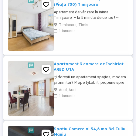
(Piața 700) Timișoara
Apartament de vânzare în inima
Timișoarei – la 5 minute de centru ! ~
Locația este ideală dacă îți dorești acces
Timisoara, Timis
rapid către toate punctele centrale din
1 ianuarie
oraș. ~ Este potrivit atât pentru locuit, cât
și pentru investiție (închiriere pe termen
lung sau regim hotelier). • Suprafață utilă
de aproximativ ...
Apartament 3 camere de închiriat
ARED UTA
Îți dorești un apartament spațios, modern
și primitor? PropertyLab îți propune spre
închiriere un apartament cu 3 camere,
Arad, Arad
având o suprafață utilă de 105 mp, situat
1 ianuarie
în complexul rezidențial ARED UTA.
Locuința se află la etajul 8 din 8, în ultimul
bloc al complexului, oferind un plus de
liniște și intimitate. Compartimentare: Hol
...
Spatiu Comercial 54,6 mp Bd. Iuliu
Maniu