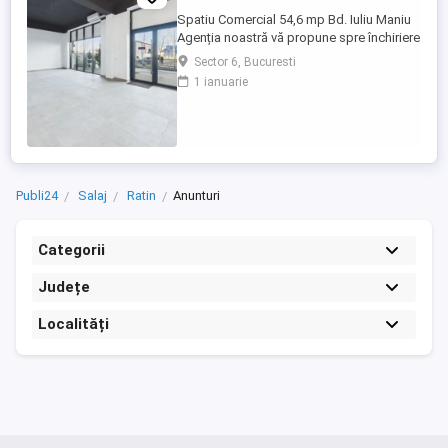
Spatiu Comercial 54,6 mp Bd. Iuliu Maniu
Agenția noastră vă propune spre închiriere
un spațiu comercial modern, situat pe Bd.
Sector 6, Bucuresti
Iuliu Maniu, într-o zonă cu trafic intens, în
1 ianuarie
imediata apropiere de Militari Shopping
Center. Spațiul este amplasat la parterul
unui imobil nou și beneficiază de
vizibilitate ...
Publi24
Salaj
Ratin
Anunturi
Categorii
Județe
Localități