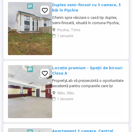
Duplex semi-finisat cu 3 camere, 3
băi în Pișchia
Oferim spre vânzare o casă tip duplex,
semi-finisată, situată în comuna Pișchia,
într-o zonă liniștită, la doar 17 hm de
Pischia, Timis
Timișoara. ~ Proprietatea este finisată la
1 ianuarie
exterior si interiorul este semi-finisat : •
Interiorul este la gri • Sintemul de încălzire
în pardoseală este montat • Șapele sunt
turnate • ...
Locație premium - Spații de birouri
Clasa A
PropertyLab vă prezenzintă o oportunitate
excelentă pentru companiile care își
doresc un sediu modern, reprezentativ și
Sibiu, Sibiu
eficient, amplasat într-una dintre cele mai
1 ianuarie
căutate zone ale Sibiului. Clădirea este
situată strategic la intersecția Bulevardului
Mihai Viteazu cu Calea Dumbrăvii,
beneficiind de vizibilitate ...
Apartament 2 camere, Central