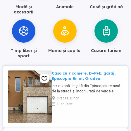
Modă și
Animale
Casă și grădină
accesorii
Timp liber și
Mama și copilul
Cazare turism
sport
Casă cu 7 camere, D+P+E, garaj,
Episcopia Bihor, Oradea.
Într-o zonă liniștită din Episcopia, retrasă
de la stradă și înconjurată de verdele
elegant al leilandilor, se află o casă care
Oradea, Bihor
spune o poveste despre spațiu, confort și
1 ianuarie
familie. O proprietate gândită pentru o
familie mare sau două generații, unde
fiecare colț are un rost, iar exteriorul și
interiorul ...