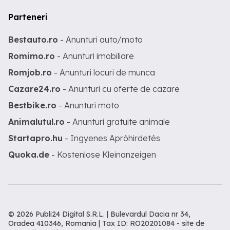
Parteneri
Bestauto.ro
- Anunturi auto/moto
Romimo.ro
- Anunturi imobiliare
Romjob.ro
- Anunturi locuri de munca
Cazare24.ro
- Anunturi cu oferte de cazare
Bestbike.ro
- Anunturi moto
Animalutul.ro
- Anunturi gratuite animale
Startapro.hu
- Ingyenes Apróhirdetés
Quoka.de
- Kostenlose Kleinanzeigen
© 2026 Publi24 Digital S.R.L. | Bulevardul Dacia nr 34,
Oradea 410346, Romania | Tax ID: RO20201084 -
site de