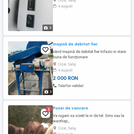
Cizer, Salaj
grade, deasemenea are in dotare și priză
4 august
pentru staționare.
5
mașină de debitat fier
vând mașină de debitat fier trifazic in stare
buna de funcționare
Cizer, Salaj
4 august
2 000 RON
Telefon validat
3
Ponei de vanzare
3
Va rugam sa scieti la nr de tel. Sms sau la
wacthap_
Cizer, Salaj