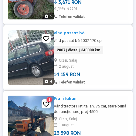
3,671 RON
4,195 RON
5
Telefon validat
vînd passat b6
vînd passat b6 2007 170 cp
2007 | diesel | 340000 km
Cizer, Salaj
2 august
14 159 RON
4
Telefon validat
Fiat italian
1
Vând tractor Fiat italian, 75 cai, stare bună
de funcționare, preț 4500
Cizer, Salaj
1 august
23 598 RON