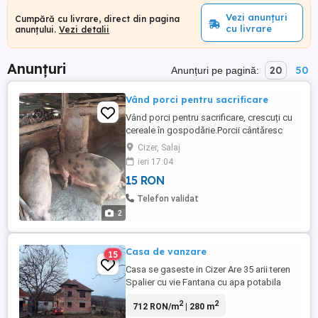
Vezi anunțuri
Cumpără cu livrare, direct din pagina
cu livrare
anunțului.
Vezi detalii
Anunțuri
20
50
Anunțuri pe pagină:
Vând porci pentru sacrificare
Vând porci pentru sacrificare, crescuți cu
cereale în gospodărie.Porcii cântăresc
între 120 kg și 190 de kg.Pretul este de
Cizer, Salaj
15lei kg.
ieri 17:04
15 RON
Telefon validat
2
Casa de vanzare
15
Casa se gaseste in Cizer Are 35 arii teren
Spalier cu vie Fantana cu apa potabila
Asfalt pana la poarta Anexele sunt in stare
2
2
712 RON/m
| 280 m
buna Pt mai multe detalii puteti suna la nr