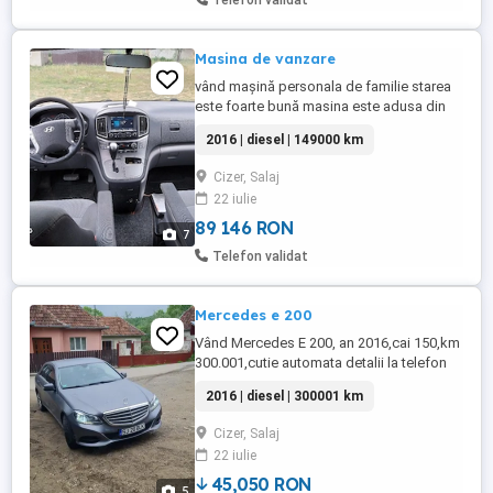
Telefon validat
Masina de vanzare
vând mașină personala de familie starea
este foarte bună masina este adusa din
Germania este înmatriculată în România
2016 | diesel | 149000 km
acte la zi prețu este in euro negociabil
17000
Cizer, Salaj
22 iulie
89 146 RON
7
Telefon validat
Mercedes e 200
Vând Mercedes E 200, an 2016,cai 150,km
300.001,cutie automata detalii la telefon
Preț 8 600
2016 | diesel | 300001 km
Cizer, Salaj
22 iulie
45,050 RON
5