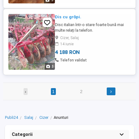
5
Dis cu grăpi.
Disc italian într-o stare foarte bună mai
multe relați la telefon.
Cizer, Salaj
14 iunie
4 188 RON
Telefon validat
3
›
‹
1
2
Publi24
Salaj
Cizer
Anunturi
Categorii