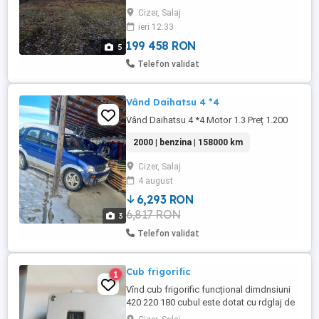
Cizer, Salaj
ieri 12:33
199 458 RON
5
Telefon validat
Vând Daihatsu 4 *4
Vând Daihatsu 4 *4 Motor 1.3 Preț 1.200
2000 | benzina | 158000 km
Cizer, Salaj
4 august
6,293 RON
6,817 RON
3
Telefon validat
Cub frigorific
1
Vînd cub frigorific funcțional dimdnsiuni
420 220 180 cubul este dotat cu rdglaj de
temperatură de la zero pînă la -50 de