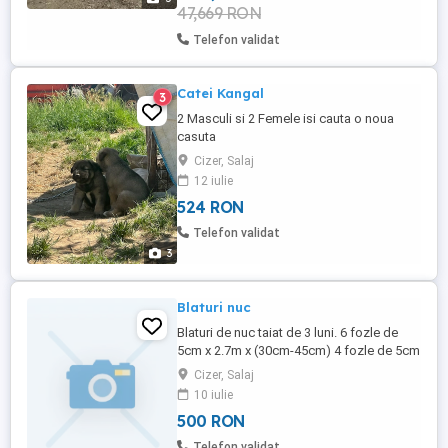
47,669 RON
Telefon validat
Catei Kangal
3
2 Masculi si 2 Femele isi cauta o noua
casuta
Cizer, Salaj
12 iulie
524 RON
Telefon validat
3
Blaturi nuc
Blaturi de nuc taiat de 3 luni. 6 fozle de
5cm x 2.7m x (30cm-45cm) 4 fozle de 5cm
x 3.2m x (25cm-35cm) 5 bucati mai mici de
Cizer, Salaj
5cm 10cm de lungime 1m 1.5m 500 lei
10 iulie
bucata sau 4500 lei tot Nu asigur
500 RON
transport.
Telefon validat