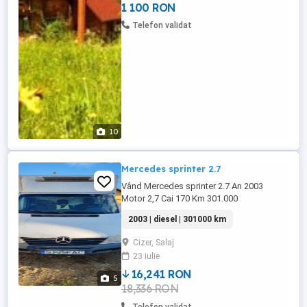
1 100 RON
sportiv, .. Plus parcare in curte Pentru
detalii puteti suna la nr. de tel. Va ...
Telefon validat
10
Mercedes sprinter 2.7
Vând Mercedes sprinter 2.7 An 2003
Motor 2,7 Cai 170 Km 301.000
2003 | diesel | 301000 km
Cizer, Salaj
23 iulie
16,241 RON
5
18,336 RON