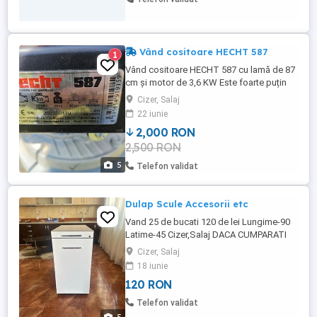
Vând cositoare HECHT 587
1
Vând cositoare HECHT 587 cu lamă de 87
cm și motor de 3,6 KW Este foarte puțin
folosită.
Cizer, Salaj
22 iunie
2,000 RON
2,500 RON
5
Telefon validat
Dulap Scule Accesorii etc
Vand 25 de bucati 120 de lei Lungime-90
Latime-45 Cizer,Salaj DACA CUMPARATI
PESTE 10 PRETUL ESTE DE 100 de lei buc
Cizer, Salaj
18 iunie
120 RON
Telefon validat