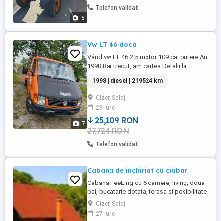
Telefon validat
5
Vw LT 46 doca
Vând vw LT 46 2.5 motor 109 cai putere An
1998 Rar trecut, am cartea Detalii la
telefon Preț 4800
1998 | diesel | 219524 km
Cizer, Salaj
29 iulie
25,109 RON
7
27,724 RON
Telefon validat
Cabana de inchiriat cu ciubar
Cabana FeeLing cu 6 camere, living, doua
bai, bucatarie dotata, terasa si posibilitate
pentru a gati mancare in ceaun si in plita.
Cizer, Salaj
Langa asta mai avem ciubar de 12 pers.,
27 iulie
teren de fotbal, biliard, lac pentru pescuit