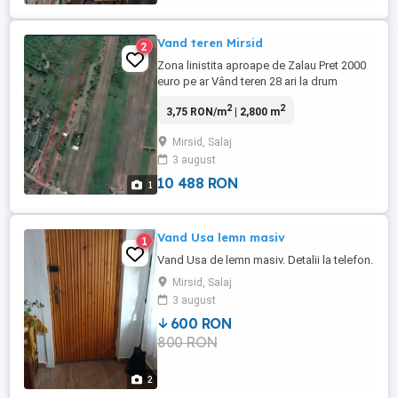
Vand teren Mirsid
2
Zona linistita aproape de Zalau Pret 2000
euro pe ar Vând teren 28 ari la drum
asfaltat , apă și curent electric !! Front la
2
2
3,75 RON/m
| 2,800 m
strada aprox 23 metri liniari!! Cu
dezmembrare la cerere.
Mirsid, Salaj
3 august
10 488 RON
1
Vand Usa lemn masiv
1
Vand Usa de lemn masiv. Detalii la telefon.
Mirsid, Salaj
3 august
600 RON
800 RON
2