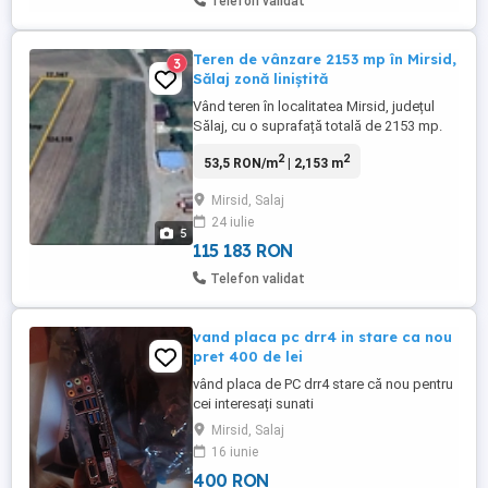
Telefon validat
Teren de vânzare 2153 mp în Mirsid,
3
Sălaj zonă liniștită
Vând teren în localitatea Mirsid, județul
Sălaj, cu o suprafață totală de 2153 mp.
Ideal pentru investiție, constructie sau
2
2
53,5 RON/m
| 2,153 m
dezvoltare viitoare. Acces facil din drumul
principal, zonă liniștită, cu potențial de
Mirsid, Salaj
extindere. Documentație la zi, intabulat,
24 iulie
proprietar persoană fizică. Preț usor
5
negociabi ...
115 183 RON
Telefon validat
vand placa pc drr4 in stare ca nou
pret 400 de lei
vând placa de PC drr4 stare că nou pentru
cei interesați sunati
Mirsid, Salaj
16 iunie
400 RON