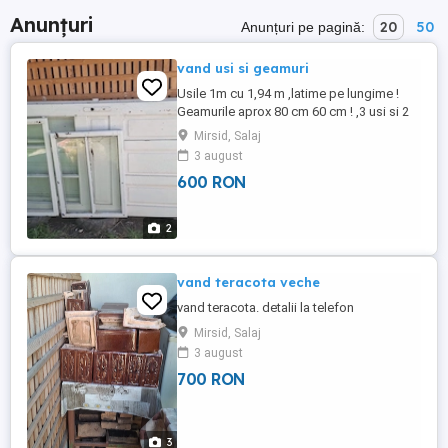
Anunțuri
20
50
Anunțuri pe pagină:
vand usi si geamuri
Usile 1m cu 1,94 m ,latime pe lungime !
Geamurile aprox 80 cm 60 cm ! ,3 usi si 2
geamuri ! detalii la telefon
Mirsid, Salaj
3 august
600 RON
2
vand teracota veche
vand teracota. detalii la telefon
Mirsid, Salaj
3 august
700 RON
3