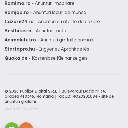
Romimo.ro
- Anunturi imobiliare
Romjob.ro
- Anunturi locuri de munca
Cazare24.ro
- Anunturi cu oferte de cazare
Bestbike.ro
- Anunturi moto
Animalutul.ro
- Anunturi gratuite animale
Startapro.hu
- Ingyenes Apróhirdetés
Quoka.de
- Kostenlose Kleinanzeigen
© 2026 Publi24 Digital S.R.L. | Bulevardul Dacia nr 34,
Oradea 410346, Romania | Tax ID: RO20201084 -
site de
anunturi gratuite
26.08.06.c0c206c