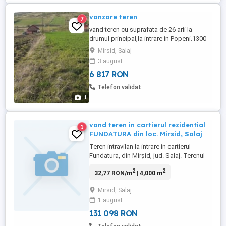
vanzare teren
7
vand teren cu suprafata de 26 arii la
drumul principal,la intrare in Popeni.1300
ar
Mirsid, Salaj
3 august
6 817 RON
Telefon validat
1
vand teren in cartierul rezidential
1
FUNDATURA din loc. Mirsid, Salaj
Teren intravilan la intrare in cartierul
Fundatura, din Mirșid, jud. Salaj. Terenul
este situat in continuare de Hala Atelier
2
2
32,77 RON/m
| 4,000 m
Service Auto, dincolo de drum și are o
suprafață de 4000 mp. Preț de vânzare 25
Mirsid, Salaj
000 .
1 august
131 098 RON