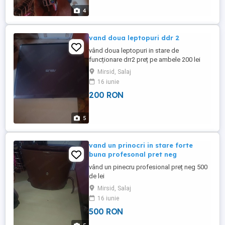
4
vand doua leptopuri ddr 2
vând doua leptopuri in stare de
funcționare drr2 preț pe ambele 200 lei
neg mențin că nu am la ele încărcător și la
Mirsid, Salaj
asus nu are hard un rest merge
16 iunie
200 RON
5
vand un prinocri in stare forte
buna profesonal pret neg
vând un pinecru profesional preț neg 500
de lei
Mirsid, Salaj
16 iunie
500 RON