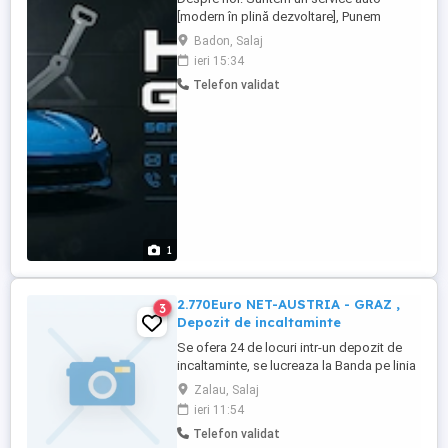
[modern în plină dezvoltare], Punem
accent pe calitatea serviciilor oferite
Badon, Salaj
clienților noștri și pe un mediu de lucru
ieri 15:34
corect, profesionist și respectuos pentru
Telefon validat
echipa noastră. Ne mărim echipa și
căutăm un coleg mecanic auto pasionat și
responsabil.Ce responsabilități ...
1
2.770Euro NET-AUSTRIA - GRAZ ,
3
Depozit de incaltaminte
Se ofera 24 de locuri intr-un depozit de
incaltaminte, se lucreaza la Banda pe linia
controlului calitati , ambalare si etichetare.
Zalau, Salaj
Cazarea este asigurata de catre Angajator
ieri 11:54
in mod Gratuit dar platit lunar doar
Telefon validat
Utilitatile(facturi) - Apartamente de 1-3