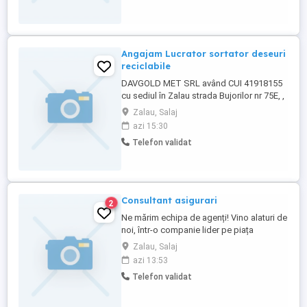
confectiilor textile. Se ofera pachet
salarial atractiv. Selectie pe baza ...
Angajam Lucrator sortator deseuri
reciclabile
DAVGOLD MET SRL având CUI 41918155
cu sediul în Zalau strada Bujorilor nr 75E, ,
camera A judet Salaj, angajează: Lucrator
Zalau, Salaj
sortator deseuri reciclabile-Cod COR
azi 15:30
932907 - 1 de posturi, cerințe: studii
Telefon validat
minime, Cv-urile se pot trimite la adresa de
e-mail până la data de , iar interviul va avea
loc în ...
Consultant asigurari
2
Ne mărim echipa de agenți! Vino alaturi de
noi, într-o companie lider pe piața
asigurărilor. Fie ca dorești să lucrezi part
Zalau, Salaj
sau full time, ești începător sau ai deja un
azi 13:53
portofoliu de clienți, noi te vom ajuta cu: -
Telefon validat
suport în obținerea codului RAF - cursuri
de specialitate - bonusuri suport pe lângă
comisioane - ...