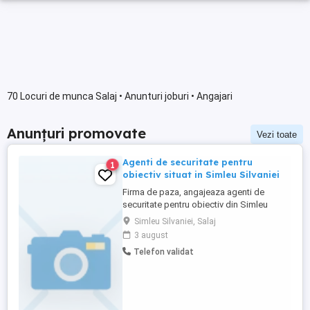
70 Locuri de munca Salaj • Anunturi joburi • Angajari
Anunțuri promovate
Vezi toate
Agenti de securitate pentru
1
obiectiv situat in Simleu Silvaniei
Firma de paza, angajeaza agenti de
securitate pentru obiectiv din Simleu
Silvaniei. Se ofera program de lucru in ture
Simleu Silvaniei, Salaj
de 12 ore,salarizare de 3000 lei net. Mai
3 august
multe detalii la telefon 0748199452.
Telefon validat