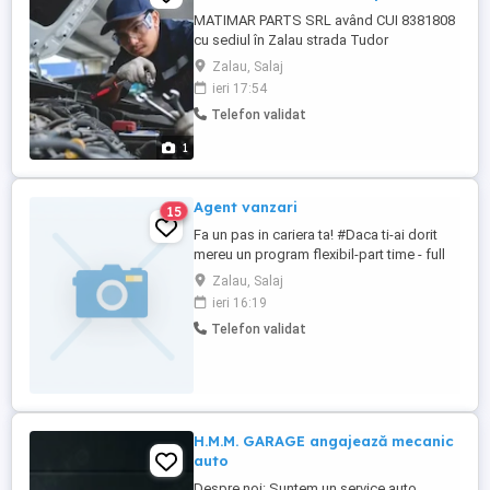
MATIMAR PARTS SRL având CUI 8381808
cu sediul în Zalau strada Tudor
Vladimirescu nr 38, bloc Dalia, camera
Zalau, Salaj
1,scara A ap 55,judet Salaj, angajează:
ieri 17:54
Muncitor necalificat la ansamblarea
Telefon validat
montarea pieselor -Cod COR 932906 - 1 de
posturi, cerințe: studii minime, Cv-urile se
1
pot trimite la adresa de e-mail ...
Agent vanzari
15
Fa un pas in cariera ta! #Daca ti-ai dorit
mereu un program flexibil-part time - full
time si satisfactii profesionale, alatura-te
Zalau, Salaj
echipei noastre! #Daca vrei sa iti
ieri 16:19
construiesti un portofoliu de clienti pe
Telefon validat
termen lung inseamna ca tu esti persoana
pe care o cautam! Ce oferim? #Pe langa
satisfactia ...
H.M.M. GARAGE angajează mecanic
auto
Despre noi: Suntem un service auto