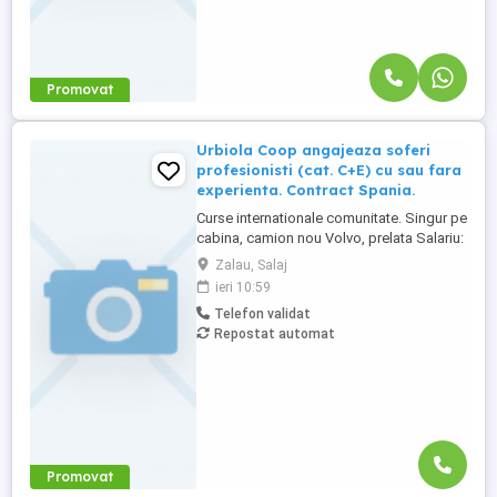
Promovat
Urbiola Coop angajeaza soferi
profesionisti (cat. C+E) cu sau fara
experienta. Contract Spania.
Curse internationale comunitate. Singur pe
cabina, camion nou Volvo, prelata Salariu:
2700 luna net 12.000 km (garantat) Prima
Zalau, Salaj
0,06 camion km extra peste 12000 km; +
ieri 10:59
100 prima la angajare pt. ADR; + 300 prima
Telefon validat
pentru 6 luni lucrate; + 300 prima pentru 9
Repostat automat
luni lucrate; + 300 prima pentru 12 luni
lucrate. Cazare, ...
Promovat