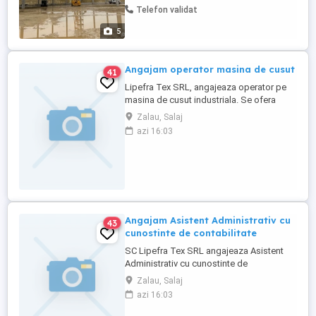
Telefon validat
seriozitate
5
Angajam operator masina de cusut
41
Lipefra Tex SRL, angajeaza operator pe
masina de cusut industriala. Se ofera
pachet salarial atractiv. Pentru mai multe
Zalau, Salaj
detalii nu ezitati sa ne contactati. Nr. de
azi 16:03
telefon
Angajam Asistent Administrativ cu
43
cunostinte de contabilitate
SC Lipefra Tex SRL angajeaza Asistent
Administrativ cu cunostinte de
contabilitate, cu program de lucru part
Zalau, Salaj
time / full time. Cunostintele de limbi
azi 16:03
straine reprezinta un avantaj. Societate
comerciala cu activitate in domeniul de