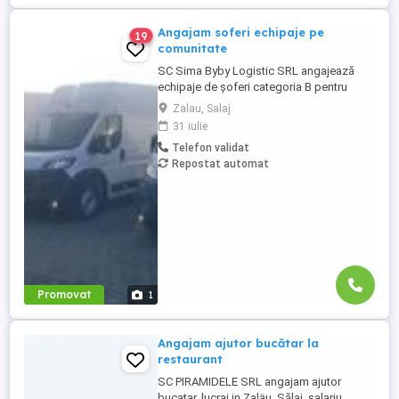
Angajam soferi echipaje pe
19
comunitate
SC Sima Byby Logistic SRL angajează
echipaje de șoferi categoria B pentru
transport internațional (comunitate)!
Zalau, Salaj
Căutăm echipaje formate din 2 șoferi,
31 iulie
posesori ai permisului categoria B, pentru
Telefon validat
transport internațional de marfă. Oferim:
Repostat automat
Salariu între 1.800 și 2.200 Program: 2 luni
plecați 2 săptămâni ...
Promovat
1
Angajam ajutor bucătar la
restaurant
SC PIRAMIDELE SRL angajam ajutor
bucatar, lucrai in Zaläu, Sălaj, salariu