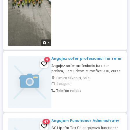
colete, Stopurile diferă in functie de
ruta,60-80 zil ! Se ...
4
Angajez sofer profesionist tur retur
9
Angajez sofer profesionis tur retur
prelata,1 inc 1 desc ,curse fixe 90%, curse
lungi 2100-2300 km pe sens,fara tonaj
Simleu Silvaniei, Salaj
,fara chingi
4 august
Telefon validat
Angajam Functionar Administrativ
47
SC Lipefra Tex Srl angajeaza functionar