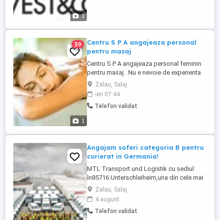
1
Centru S P A angajeaza personal
39
pentru masaj
Centru S P A angajeaza personal feminin
pentru masaj . Nu e nevoie de experienta
sau de calificare , Cursul de calificare se
Zalau, Salaj
poate face la noi la firma . Jobul poate sa
ieri 07:44
fie part - time sau full - time
Telefon validat
1
Angajam soferi categoria B pentru
curierat in Germania!
MTL Transport und Logistik cu sediul
în85716 Unterschleiheim,una din cele mai
serioase firme de curierat din Germania,cu
Zalau, Salaj
peste 350 de angajati dintre care cel putin
4 august
200 sunt romani, își mărește echipa și
Telefon validat
caută șoferi pentru : GLS Se livrează