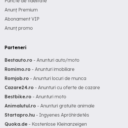
Puncte de fidelitate
Anunț Premium
Abonament VIP
Anunț promo
Parteneri
Bestauto.ro
- Anunturi auto/moto
Romimo.ro
- Anunturi imobiliare
Romjob.ro
- Anunturi locuri de munca
Cazare24.ro
- Anunturi cu oferte de cazare
Bestbike.ro
- Anunturi moto
Animalutul.ro
- Anunturi gratuite animale
Startapro.hu
- Ingyenes Apróhirdetés
Quoka.de
- Kostenlose Kleinanzeigen