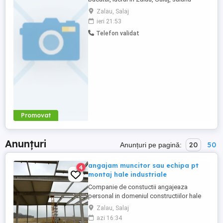
atractiv, mai multe detalii la nr. Angajam 10
Zalau, Salaj
ajutor bucătar, COD COR : 941101 Sunt 10
ieri 21:53
locuri vacante . sediul social : Bdul. Mihai
Telefon validat
Viteazul 26 BI. B120 Et. P Ap. 33 V, Zaläu,
judet Sălaj .
Promovat
Anunțuri
20
50
Anunțuri pe pagină:
angajam muncitor sau echipa pt
4
montaj hale industriale
Companie de constuctii angajeaza
personal in domeniul constructiilor hale
industriale! Fatade si acoperisuri din tabla
Zalau, Salaj
cutata, panouri sandwich Etc Lucrarile se
azi 16:34
efectueaza in Ungaria. cerem si oferim