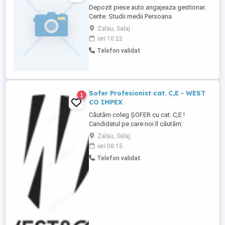
Depozit piese auto angajeaza gestionar.
Cerite: Studii medii Persoana
organizata,punctuala Cunostinte operare
Zalau, Salaj
pc
ieri 10:22
Telefon validat
Sofer Profesionist cat. C,E - WEST
1
CO IMPEX
Căutăm coleg ȘOFER cu cat. C,E !
Candidatul pe care noi îl căutăm:
Experiență de muncă minim 3 ani Permis
Zalau, Salaj
de conducere categoria C și E Atestat,
ieri 08:15
card tahograf Atitudine pozitivă față de
Telefon validat
muncă Seriozitate, responsabilitate
Atenție la detalii și termene de respectat
Se face ...