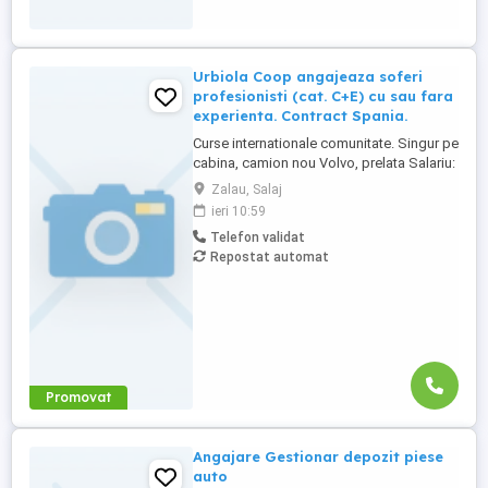
camere 2-6 persoane Apartament.
Apartamentele ...
Urbiola Coop angajeaza soferi
profesionisti (cat. C+E) cu sau fara
experienta. Contract Spania.
Curse internationale comunitate. Singur pe
cabina, camion nou Volvo, prelata Salariu:
2700 luna net 12.000 km (garantat) Prima
Zalau, Salaj
0,06 camion km extra peste 12000 km; +
ieri 10:59
100 prima la angajare pt. ADR; + 300 prima
Telefon validat
pentru 6 luni lucrate; + 300 prima pentru 9
Repostat automat
luni lucrate; + 300 prima pentru 12 luni
lucrate. Cazare, ...
Promovat
Angajare Gestionar depozit piese
auto