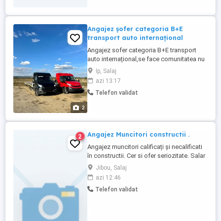
Angajez șofer categoria B+E
transport auto internațional
Angajez sofer categoria B+E transport
auto internațional,se face comunitatea nu
tur retur,3 poziții,ofer mașină Iveco
Ip, Salaj
2018,cer și ofer seriozitate,pentru mai
azi 13:17
multe informații despre locul de muncă
Telefon validat
contactați-mă la numărul de telefon .
2
Angajez Muncitori constructii .
2
Angajez muncitori calificați și necalificati
în constructii. Cer si ofer seriozitate. Salar
între 3000 si 6500 lei in functie de abilități.
Jibou, Salaj
azi 12:46
Telefon validat