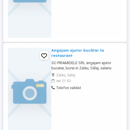
Angajam ajutor bucătar la
restaurant
SC PIRAMIDELE SRL angajam ajutor
bucatar, lucrai in Zaläu, Sălaj, salariu
atractiv, mai multe detalii la nr. Angajam 10
Zalau, Salaj
ajutor bucătar, COD COR : 941101 Sunt 10
ieri 21:53
locuri vacante . sediul social : Bdul. Mihai
Telefon validat
Viteazul 26 BI. B120 Et. P Ap. 33 V, Zaläu,
judet Sălaj .