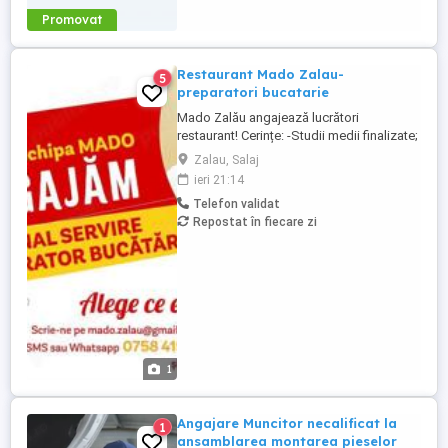
Promovat
Restaurant Mado Zalau-
5
preparatori bucatarie
Mado Zalău angajează lucrători
restaurant! Cerințe: -Studii medii finalizate;
-Atitudine pozitivă și orientare către client;
Zalau, Salaj
-Abilități de lucru în echipă; Beneficii: -
ieri 21:14
Oferim un venit net de 3600 RON luna -
Telefon validat
Bonusuri lunare de performanță; -Avem o
Repostat în fiecare zi
grilă de majorări salariale în raport cu
timpul petrecut ...
1
Angajare Muncitor necalificat la
1
ansamblarea montarea pieselor