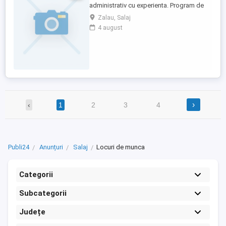
administrativ cu experienta. Program de
lucru full time. Cunostinte Microsoft office
Zalau, Salaj
obligatorii. Se cere seriozitate si
4 august
capacitate de comunicare. Cunostintele
de limba engleza/germana reprezinta un
plus. Selectia se face pe baza de CV la
adresa Mai multe detalii ...
›
‹
1
2
3
4
Publi24
Anunțuri
Salaj
Locuri de munca
Categorii
Subcategorii
Județe