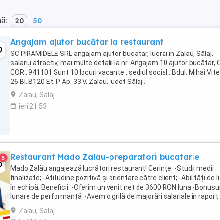
nă:
20
50
Angajam ajutor bucătar la restaurant
SC PIRAMIDELE SRL angajam ajutor bucatar, lucrai in Zaläu, Sălaj,
salariu atractiv, mai multe detalii la nr. Angajam 10 ajutor bucătar,
COR : 941101 Sunt 10 locuri vacante . sediul social : Bdul. Mihai Vit
26 BI. B120 Et. P Ap. 33 V, Zaläu, judet Sălaj .
Zalau, Salaj
ieri 21:53
Restaurant Mado Zalau-preparatori bucatarie
5
Mado Zalău angajează lucrători restaurant! Cerințe: -Studii medii
finalizate; -Atitudine pozitivă și orientare către client; -Abilități de 
în echipă; Beneficii: -Oferim un venit net de 3600 RON luna -Bonusur
lunare de performanță; -Avem o grilă de majorări salariale în raport
timpul petrecut ...
Zalau, Salaj