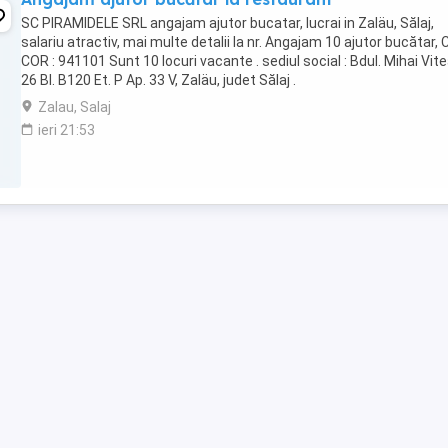
SC PIRAMIDELE SRL angajam ajutor bucatar, lucrai in Zaläu, Sălaj,
salariu atractiv, mai multe detalii la nr. Angajam 10 ajutor bucătar,
COR : 941101 Sunt 10 locuri vacante . sediul social : Bdul. Mihai Vit
26 BI. B120 Et. P Ap. 33 V, Zaläu, judet Sălaj .
Zalau, Salaj
ieri 21:53