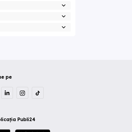
ne pe
licația Publi24