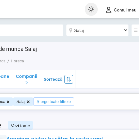
ane
Companii
Sortează
Contul meu
5
i de munca Salaj
nca
Horeca
oane
Companii
Sortează
5
eca
Salaj
Șterge toate filtrele
e
–
Vezi toate
Angajam ajutor bucătar la restaurant