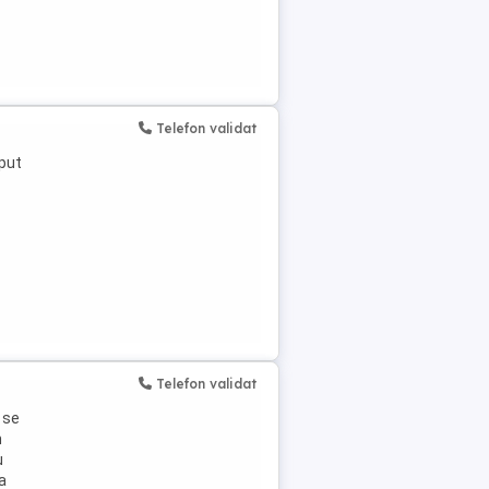
Telefon validat
eput
Telefon validat
 se
n
u
a