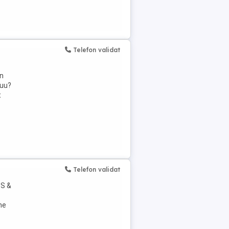
Telefon validat
un
nuu?
t
Telefon validat
S &
ne