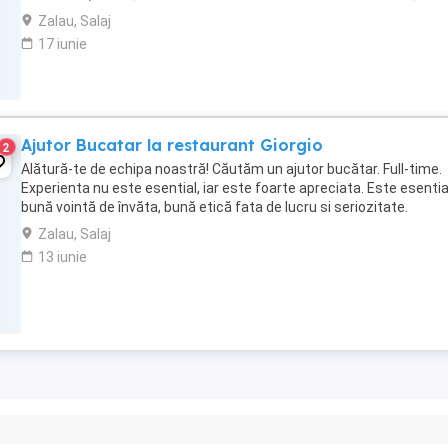
învăța Spirit ...
Zalau, Salaj
17 iunie
Ajutor Bucatar la restaurant Giorgio
2
Alătură-te de echipa noastră! Căutăm un ajutor bucătar. Full-time.
Experienta nu este esential, iar este foarte apreciata. Este esentia
bună vointă de învăta, bună etică fata de lucru si seriozitate.
Zalau, Salaj
13 iunie