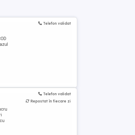
Telefon validat
 COD
eazul
Telefon validat
Repostat în fiecare zi
lucru
i
 cu