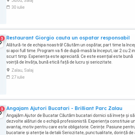
Jibou, Salaj
30 iulie
Restaurant Giorgio cauta un ospatar responsabil
3
Alătură-te de echipa noastră! Căutăm un ospătar, part time la înc
si apoi full time. Program va fi de după-masă la început, iar 2 cu 2 in
scurt timp. Experiența este apreciată. Ce este esențial este bună
voință de învăța, bună etică față de lucru și seriozitate.
Zalau, Salaj
27 iulie
Angajam Ajutori Bucatari - Brilliant Parc Zalau
3
Angajăm Ajutor de Bucatar Căutăm bucatari dornici să învețe și să
dezvolte alături de o echipă profesionistă. Experiența constituie u
avantaj, motiv pentru care este obligatorie. Cerințe: Pasiune pentr
bucatarie și atenție la detalii Seriozitate, punctualitate, dorință de 