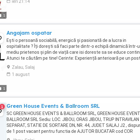
ieri 21:14
1
Angajam ospatar
Ești o persoană sociabilă, energică și pasionată de a lucra in
ospitalitate ? Îți dorești să faci parte dintr-o echipă dinamică într-
mediu prietenos și plin de viață care isi doreste sa se educe conti
Atunci te căutăm pe tine! Cerinte: Experiență anterioară pe un pos
similar (constituie un ...
Zalau, Salaj
1 august
1
Green House Events & Ballroom SRL
1
SC GREEN HOUSE EVENTS & BALLROOM SRL, GREEN HOUSE EVENT
BALLROOM SRL Sediu: LOC. JIBOU, ORAS JIBOU, TRUP INTRAVILAN
SEPARAT, STATIE DE SORTARE DN, NR. 44, JUDET SALAJ J2 , dispu
de 1 post vacant pentru functia de AJUTOR BUCATAR cod COR
941101, salar 4325 RON lunar brut, 2700 RON net, angajare pe ...