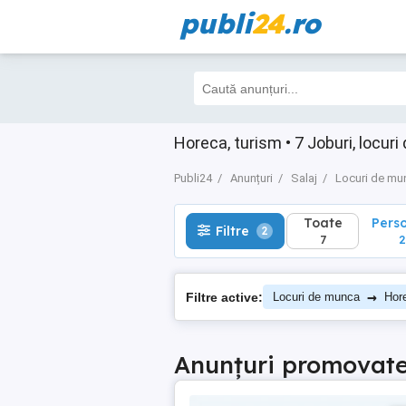
publi
24
.ro
Toate
Perso
Filtre
2
7
2
Horeca, turism • 7 Joburi, locur
Publi24
Anunțuri
Salaj
Locuri de mu
Toate
Pers
Filtre
2
7
2
→
Filtre active:
Locuri de munca
Hor
Anunțuri promovat