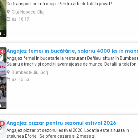
Cu transport nu mă ocup . Pentru alte detalii în privat !
Cluj-Napoca, Cluj
azi 16:19
1
Angajez femei în bucătărie, salariu 4000 lei în man
4
Angajez femei în bucatarie la restaurant Defileu, situat în Bumbesti
Salariu atractiv și condiții avantajoase de munca. Detalii la telefon.
Bumbesti-Jiu, Gorj
azi 15:53
1
Angajez pizzar pentru sezonul estival 2026
25
Angajez pizzar pt sezonul estival 2026. Locatia este situata in
staiunea Eforie . Se ofera cazare si 2 mese zi.