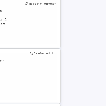
Repostat automat
ie
iență
rate
Telefon validat
ste