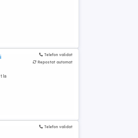
Telefon validat
i
Repostat automat
1
t la
Telefon validat