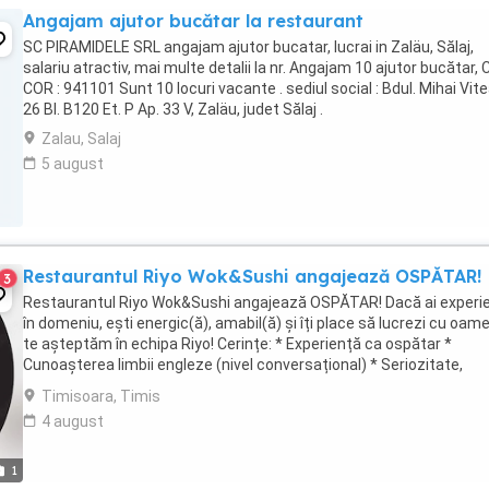
Angajam ajutor bucătar la restaurant
SC PIRAMIDELE SRL angajam ajutor bucatar, lucrai in Zaläu, Sălaj,
salariu atractiv, mai multe detalii la nr. Angajam 10 ajutor bucătar,
COR : 941101 Sunt 10 locuri vacante . sediul social : Bdul. Mihai Vit
26 BI. B120 Et. P Ap. 33 V, Zaläu, judet Sălaj .
Zalau, Salaj
5 august
Restaurantul Riyo Wok&Sushi angajează OSPĂTAR!
3
Restaurantul Riyo Wok&Sushi angajează OSPĂTAR! Dacă ai experi
în domeniu, ești energic(ă), amabil(ă) și îți place să lucrezi cu oamen
te așteptăm în echipa Riyo! Cerințe: * Experiență ca ospătar *
Cunoașterea limbii engleze (nivel conversațional) * Seriozitate,
responsabilitate și atitudine ...
Timisoara, Timis
4 august
1