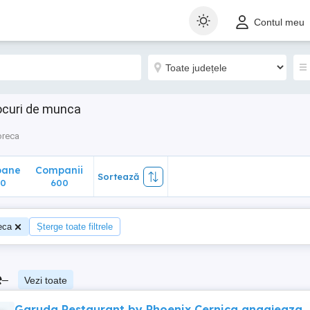
ane
Companii
Sortează
Contul meu
600
locuri de munca
reca
oane
Companii
Sortează
80
600
eca
Șterge toate filtrele
e
–
Vezi toate
Garuda Restaurant by Phoenix Cernica angajeaza