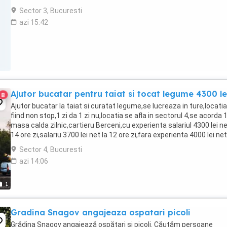
Sector 3, Bucuresti
azi 15:42
Ajutor bucatar pentru taiat si tocat legume 4300 le
8
Ajutor bucatar la taiat si curatat legume,se lucreaza in ture,locatia
fiind non stop,1 zi da 1 zi nu,locatia se afla in sectorul 4,se acorda 
masa calda zilnic,cartieru Berceni,cu experienta salariul 4300 lei ne
14 ore zi,salariu 3700 lei net la 12 ore zi,fara experienta 4000 lei net
lunar,va asteptam ...
Sector 4, Bucuresti
azi 14:06
1
Gradina Snagov angajeaza ospatari picoli
Grădina Snagov angajează ospătari și picoli. Căutăm persoane