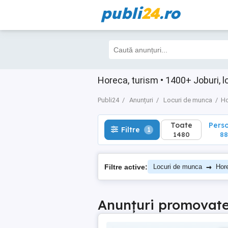
publi
24
.ro
Toate
Perso
Filtre
1
1480
880
Horeca, turism • 1400+ Joburi, 
Publi24
Anunțuri
Locuri de munca
Ho
Toate
Pers
Filtre
1
1480
8
→
Filtre active:
Locuri de munca
Hor
Anunțuri promovat