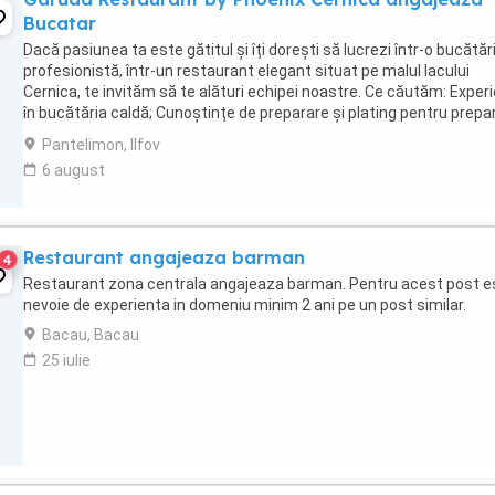
Bucatar
Dacă pasiunea ta este gătitul și îți dorești să lucrezi într-o bucătăr
profesionistă, într-un restaurant elegant situat pe malul lacului
Cernica, te invităm să te alături echipei noastre. Ce căutăm: Exper
în bucătăria caldă; Cunoștințe de preparare și plating pentru prepa
la carte; ...
Pantelimon, Ilfov
6 august
Restaurant angajeaza barman
4
Restaurant zona centrala angajeaza barman. Pentru acest post e
nevoie de experienta in domeniu minim 2 ani pe un post similar.
Bacau, Bacau
25 iulie