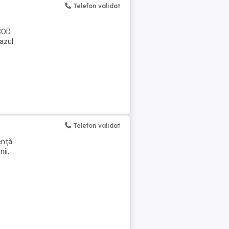
Telefon validat
 COD
eazul
Telefon validat
ență
ii,