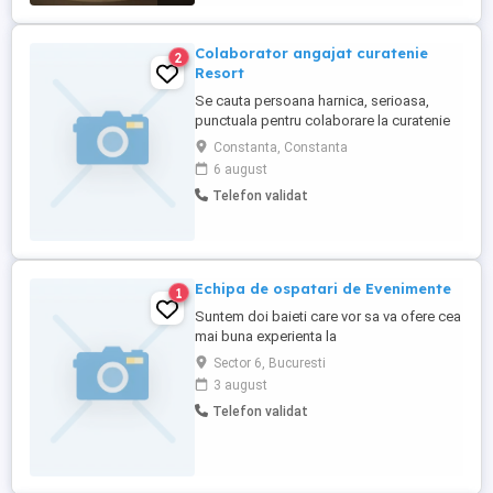
pachet (de exemplu, doar SRL). SRL-ul ...
Colaborator angajat curatenie
2
Resort
Se cauta persoana harnica, serioasa,
punctuala pentru colaborare la curatenie
sau contract de munca. Locatia se afla in
Constanta, Constanta
Moieciu de Jos, Brasov. Permisul de
6 august
conducere constituie un avantaj.
Telefon validat
Echipa de ospatari de Evenimente
1
Suntem doi baieti care vor sa va ofere cea
mai buna experienta la
evenimente.Amandoi avem 6 ani
Sector 6, Bucuresti
experienta si suntem deschisi pentru orice
3 august
evenimente
Telefon validat
(Parastas,botez,nunti,etc.).Daca va
intereseaza puteti suna la numarul din
anunt sa stabilim mai multe.