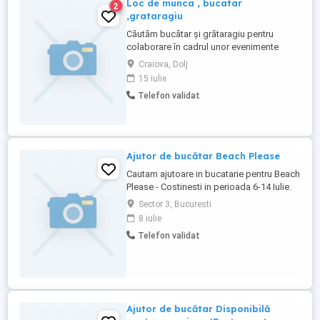
Loc de munca , bucatar
2
,grataragiu
Căutăm bucătar și grătaragiu pentru
colaborare în cadrul unor evenimente
organizate periodic (nunți, botezuri,
Craiova, Dolj
petreceri private, evenimente corporate
15 iulie
etc.). Program flexibil, activitatea se
Telefon validat
desfășoară doar în anumite perioade, în
funcție de evenimentele programate, fiind
ideală pentru persoane care ...
Ajutor de bucătar Beach Please
Cautam ajutoare in bucatarie pentru Beach
Please - Costinesti in perioada 6-14 Iulie.
Oferim salariu, masă și cazare in camping-
Sector 3, Bucuresti
ul festivalului. Cei interesati pot suna la:
8 iulie
Telefon validat
Ajutor de bucătar Disponibilă