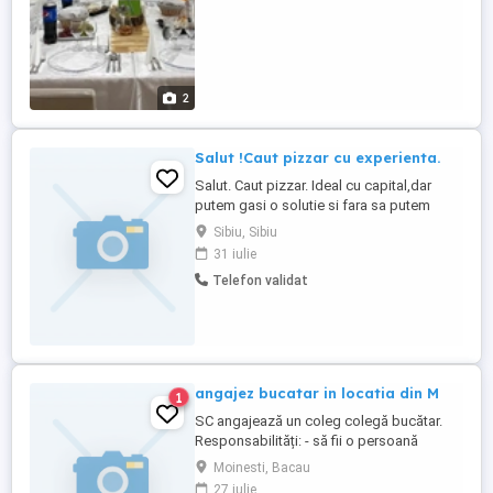
2
Salut !Caut pizzar cu experienta.
Salut. Caut pizzar. Ideal cu capital,dar
putem gasi o solutie si fara sa putem
colabora pe termen lung.
Sibiu, Sibiu
31 iulie
Telefon validat
angajez bucatar in locatia din M
1
SC angajează un coleg colegă bucătar.
Responsabilități: - să fii o persoană
serioasă și muncitoare; - să apreciezi și să
Moinesti, Bacau
pretuiești curățenia; - să respecți
27 iulie