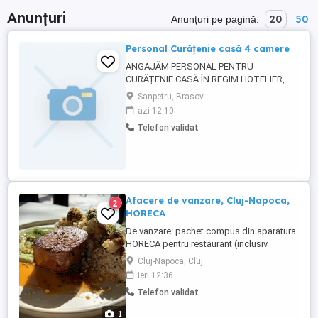
Anunțuri
20
50
Anunțuri pe pagină:
Personal Curățenie casă 4 camere
ANGAJĂM PERSONAL PENTRU
CURĂȚENIE CASĂ ÎN REGIM HOTELIER,
SANPETRU, Brașov Căutăm o persoană
Sanpetru, Brasov
serioasă, harnică și atentă la detalii pentru
azi 12:10
curățenia unei case cu 4 camere, 3 băi ,
Telefon validat
bucătărie , închiriată în regim hotelier prin
Airbnb și Booking. Ce presupune
activitatea: aspirat și spălat pardoseli;
Șters ...
Afacere de vanzare, Cluj-Napoca,
2
HORECA
De vanzare: pachet compus din aparatura
HORECA pentru restaurant (inclusiv
mobilier) + SRL cu autorizatii alimentatie
Cluj-Napoca, Cluj
publica in zona centrala a orasului Cluj-
ieri 12:36
Napoca, cu posibilitate preluare chirie
Telefon validat
spatiu 50 m2 . Exista optiunea de
achizitionare doar a unor elemente din
1