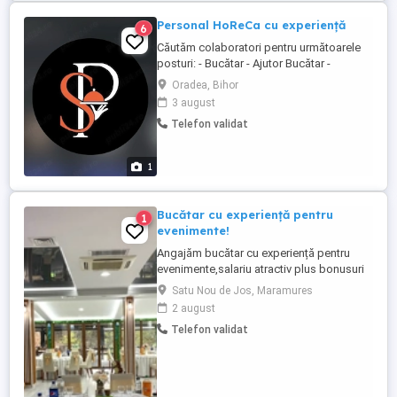
Personal HoReCa cu experiență
6
Căutăm colaboratori pentru următoarele
posturi: - Bucătar - Ajutor Bucătar -
Ospătar - Barman - Hostess - Cameristă -
Oradea, Bihor
Spălător vase Îți stabilești singur
3 august
programul, alegi doar turele care ți se
Telefon validat
potrivesc. Plată săptămânală.
1
Bucătar cu experiență pentru
1
evenimente!
Angajăm bucătar cu experiență pentru
evenimente,salariu atractiv plus bonusuri
evenimente
Satu Nou de Jos, Maramures
2 august
Telefon validat