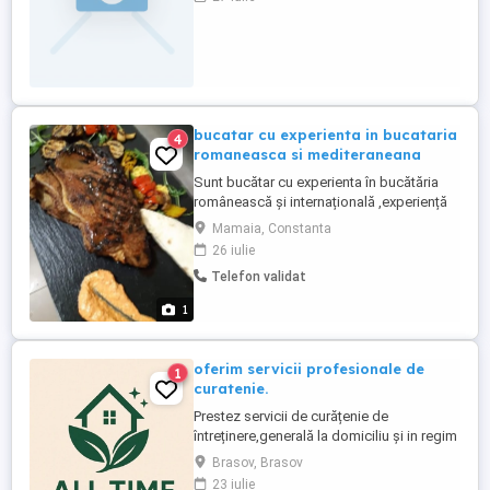
programul de lucru; Avantaje: - salariul
este fix + bonusuri; - condiții de lucru în
spații curate și amenajate; - masă inclusă;
bucatar cu experienta in bucataria
4
romaneasca si mediteraneana
Sunt bucătar cu experienta în bucătăria
românească și internațională ,experiență
în a la carte și all inclusiv ,doresc
Mamaia, Constanta
colaborare
26 iulie
Telefon validat
1
oferim servicii profesionale de
1
curatenie.
Prestez servicii de curățenie de
întreținere,generală la domiciliu și in regim
hotelier.
Brasov, Brasov
23 iulie