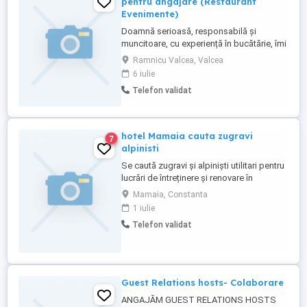
pentru angajare (Restaurant
Evenimente)
Doamnă serioasă, responsabilă și
muncitoare, cu experiență în bucătărie, îmi
caut un loc de muncă ca ajutor de bucătar
Ramnicu Valcea, Valcea
în restaurant, pensiune, catering sau la
6 iulie
evenimente. Sunt o persoană organizată,
Telefon validat
mă adaptez rapid, respect regulile de
igienă și pot lucra eficient atât în echipă,
cât și în perioade ...
hotel Mamaia cauta zugravi
7
alpinisti
Se caută zugravi și alpiniști utilitari pentru
lucrări de întreținere și renovare în
domeniul hotelier * Experiență în domeniu
Mamaia, Constanta
* Seriozitate și atenție la detalii *
1 iulie
Capacitate de lucru în echipă * Pentru
Telefon validat
alpiniști: certificat atestat specific
constituie avantaj
Guest Relations hosts- Colaborare
ANGAJĂM GUEST RELATIONS HOSTS