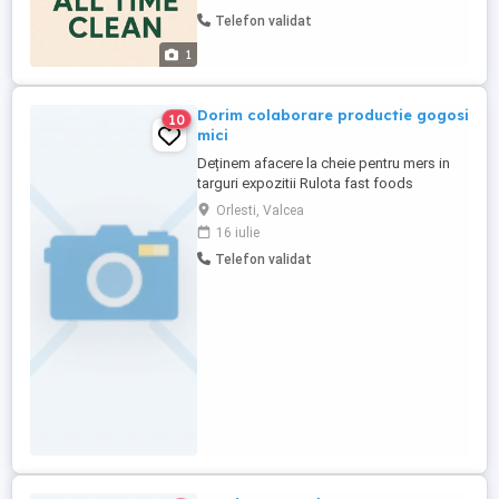
Telefon validat
1
Dorim colaborare productie gogosi
10
mici
Deținem afacere la cheie pentru mers in
targuri expozitii Rulota fast foods
productie diverse gogosi si sau mici
Orlesti, Valcea
Dorim sa gasim 1-2 persoane care sa se
16 iulie
ocupe de afacere . Colaborarea se poate
Telefon validat
discuta in functie de implicarea dorita!
Firma noastra detine friteuza mare 2*22
litri pe gaz