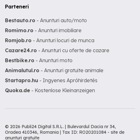
Parteneri
Bestauto.ro
- Anunturi auto/moto
Romimo.ro
- Anunturi imobiliare
Romjob.ro
- Anunturi locuri de munca
Cazare24.ro
- Anunturi cu oferte de cazare
Bestbike.ro
- Anunturi moto
Animalutul.ro
- Anunturi gratuite animale
Startapro.hu
- Ingyenes Apróhirdetés
Quoka.de
- Kostenlose Kleinanzeigen
© 2026 Publi24 Digital S.R.L. | Bulevardul Dacia nr 34,
Oradea 410346, Romania | Tax ID: RO20201084 -
site de
anunturi gratuite