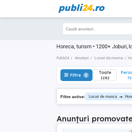
publi
24
.ro
Toate
Perso
Filtre
2
1282
724
Horeca, turism • 1200+ Joburi, 
Publi24
Anunțuri
Locuri de munca
Ho
Toate
Pers
Filtre
2
1282
72
→
Filtre active:
Locuri de munca
Hor
Anunțuri promovat