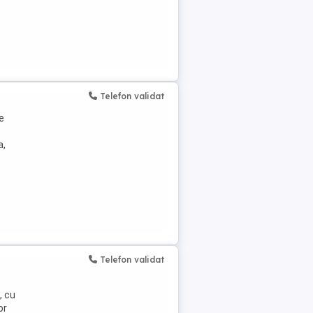
Telefon validat
e
a,
Telefon validat
, cu
or