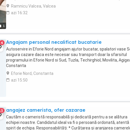
bună. - Este ...
Ramnicu Valcea, Valcea
azi 16:32
1
Angajam personal necalificat bucatarie
4
Autoservire in Eforie Nord angajam ajutor bucatar, spalatori vase S
asigura cazare daca este necesar sau transport doar la sfarsitul
programului in Eforie Nord si Sud, Tuzla, Techirghiol, Movilita, Agige
Constanta
Eforie Nord, Constanta
azi 15:50
angajez camerista, ofer cazarae
13
Cautăm o cameristă responsabilă și dedicată pentru a se alătura
echipei noastre. Candidatul ideal va fi o persoană ordonată, atentă 
spirit de echipa. Responsabilități: * Curățarea și aranjarea camerel