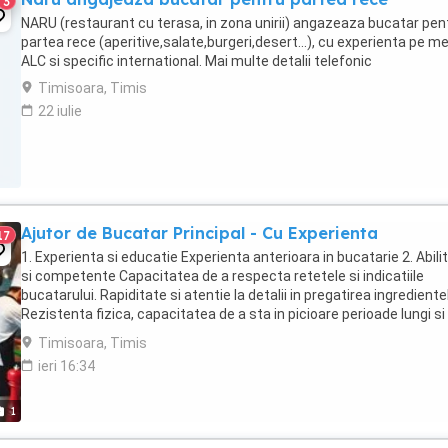
3
NARU (restaurant cu terasa, in zona unirii) angazeaza bucatar pen
partea rece (aperitive,salate,burgeri,desert...), cu experienta pe m
ALC si specific international. Mai multe detalii telefonic
Timisoara, Timis
22 iulie
Ajutor de Bucatar Principal - Cu Experienta
17
1. Experienta si educatie Experienta anterioara in bucatarie 2. Abilit
si competente Capacitatea de a respecta retetele si indicatiile
bucatarului. Rapiditate si atentie la detalii in pregatirea ingredientel
Rezistenta fizica, capacitatea de a sta in picioare perioade lungi si
...
Timisoara, Timis
ieri 16:34
1