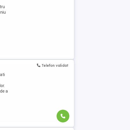
tru
eniu
Telefon validat
ati
or.
 de a