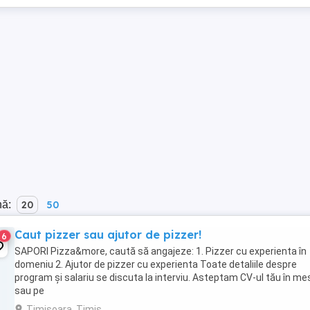
nă:
20
50
Caut pizzer sau ajutor de pizzer!
6
SAPORI Pizza&more, caută să angajeze: 1. Pizzer cu experienta în
domeniu 2. Ajutor de pizzer cu experienta Toate detaliile despre
program și salariu se discuta la interviu. Asteptam CV-ul tău în me
sau pe
Timisoara, Timis