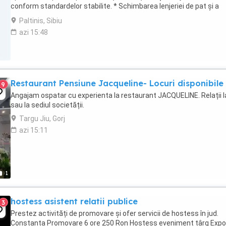
conform standardelor stabilite. * Schimbarea lenjeriei de pat și a
prosoapelor. * Verificarea ...
Paltinis, Sibiu
azi 15:48
Restaurant Pensiune Jacqueline- Locuri disponibile
9
Angajam ospatar cu experienta la restaurant JACQUELINE. Relații la
sau la sediul societății.
Targu Jiu, Gorj
azi 15:11
1
hostess asistent relatii publice
3
Prestez activități de promovare și ofer servicii de hostess în jud.
Constanta Promovare 6 ore 250 Ron Hostess eveniment târg Expo