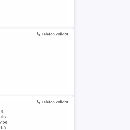
Telefon validat
Telefon validat
 a
ativ
 vibe
orbă