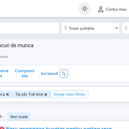
ane
Companii
Sortează
Contul meu
558
locuri de munca
reca
oane
Companii
Sortează
4
558
eca
Tip job: Full time
Șterge toate filtrele
e
–
Vezi toate
Naru angajeaza bucatar pentru partea rece