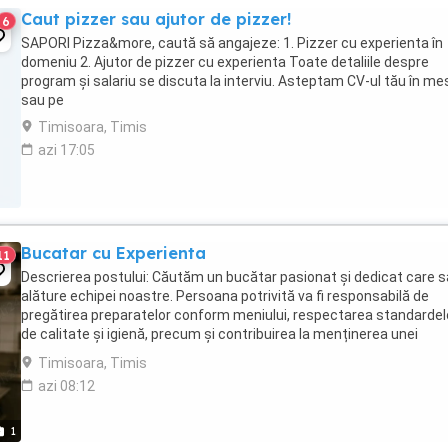
Caut pizzer sau ajutor de pizzer!
6
SAPORI Pizza&more, caută să angajeze: 1. Pizzer cu experienta în
domeniu 2. Ajutor de pizzer cu experienta Toate detaliile despre
program și salariu se discuta la interviu. Asteptam CV-ul tău în me
sau pe
Timisoara, Timis
azi 17:05
Bucatar cu Experienta
11
Descrierea postului: Căutăm un bucătar pasionat și dedicat care s
alăture echipei noastre. Persoana potrivită va fi responsabilă de
pregătirea preparatelor conform meniului, respectarea standardel
de calitate și igienă, precum și contribuirea la menținerea unei
atmosfere de lucru plăcute în bucătărie. Responsabilități: Pregătire
Timisoara, Timis
azi 08:12
1