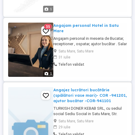
1
Angajam personal Hotel in Satu
35
Mare
Angajam personal in meseria de Bucatar,
receptioner , ospatar, ajutor bucătar . Salar
3000- 4500lei net .. Sunati la nr
Satu Mare, Satu Mare
31 iulie
Telefon validat
1
Angajez lucrători bucătărie
(spălători vase mari)- COR -941201,
ajutor bucătar -COR-941101
TURKISH DONER KEBAB SRL, cu sediul
social Sediu Social in Satu Mare, Str.
Alexandru Odobescu, nr.47 A, jud.Satu
Satu Mare, Satu Mare
Mare, CUI 46623031, Reg.Com. J30 881
29 iulie
2022, angajează lucrători bucătărie
Telefon validat