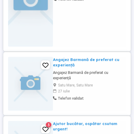
(spălători vase mari)- COR -941201, ajutor
bucătar -COR-941101 la punctele de lucru
din Satu Mare, Baia Mare și Oradea, ...
Angajez Barmană de preferat cu
experiență
Angajez Barmană de preferat cu
experiență
Satu Mare, Satu Mare
27 iulie
Telefon validat
Ajutor bucătar, ospătar csutam
3
urgent!