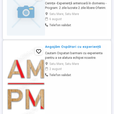
Cerințe -Experiență anterioară în domeniu -
Program: 2 zile lucrate 2 zile libere Oferim:
mediu de lucru placut, echipa prietenoasa,
Satu Mare, Satu Mare
salariu motivant Locatie: Satu Mare, str.
6 august
Aurel Vlaicu, 125 A (Padrinos Pizza)
Telefon validat
Angajăm Ospătari cu experiență
Cautam Ospatari barmani cu experienta
pentru a se alatura echipei noastre.
Candidatul ideal este o persoana
Satu Mare, Satu Mare
pasionata de domeniul ospitalitatii, cu
2 august
abilitati excelente de comunicare si
Telefon validat
orientare catre client. Responsabilitati: *
Primirea si intampinarea clientilor. *
Prezentarea meniului si oferirea ...