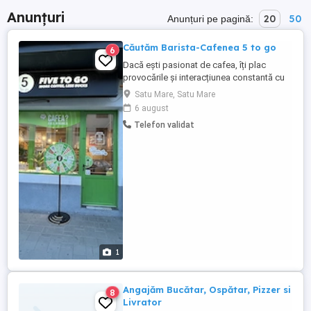
Anunțuri
20
50
Anunțuri pe pagină:
Căutăm Barista-Cafenea 5 to go
6
Dacă ești pasionat de cafea, îți plac
provocările și interacțiunea constantă cu
persoane noi te încarcă cu energie, atunci
Satu Mare, Satu Mare
vrem sa te cunoaștem. Cerințe: -
6 august
Disponibilitate pentru un loc de munca full
Telefon validat
time. - Experiența pe un post similar este
necesară - Bune abilitați de comunicare
atât cu toți cei ...
1
Angajăm Bucătar, Ospătar, Pizzer si
8
Livrator