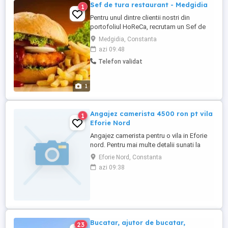
Sef de tura restaurant - Medgidia
1
Pentru unul dintre clientii nostri din
portofoliul HoReCa, recrutam un Sef de
tura care sa coordoneze activitatea
Medgidia, Constanta
operationala a restaurantului si sa
azi 09:48
contribuie la dezvoltarea unei echipe
Telefon validat
motivate si orientate catre performanta.
Activitatea se desfasoara in sistem de 3
ture, conform planificarii. Cerinte - ...
1
Angajez camerista 4500 ron pt vila
1
Eforie Nord
Angajez camerista pentru o vila in Eforie
nord. Pentru mai multe detalii sunati la
telefon.
Eforie Nord, Constanta
azi 09:38
Bucatar, ajutor de bucatar,
23