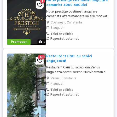
Hotel prestige costinesti angajare
1
camarist 4000 6000lei
Hotel prestige costinesti angajare
camarist Cazare mancare salariu motivat
4000 6000
Costinesti, Constanta
8 august
Telefon validat
Repostat automat
Promovat
1
Restaurant Caru cu scoici
16
angajeaza!
Restaurant Caru cu scoici din Venus
angajeaza pentru sezon 2026 barman si
ajutor barman, ospatar ,vânzător
Venus, Constanta
inghetata. Se ofera cazare si o masa.
4 august
Telefon validat
Repostat automat