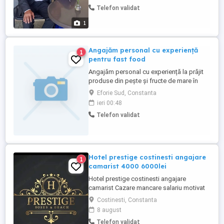
decent în funcție de munca depusă!
Telefon validat
1
Angajăm personal cu experiență
1
pentru fast food
Angajăm personal cu experiență la prăjit
produse din pește și fructe de mare în
fripteuza, curățat pește . Locația se află în
Eforie Sud, Constanta
Eforie sud . Salariu 6500-7000 lei net. Se
ieri 00:48
asigură transport pentru cei din Lazu,
Telefon validat
Agigea , Constanța și cazare pentru cei
din alte localități. Alte relații la nr de
telefon din ...
Hotel prestige costinesti angajare
1
camarist 4000 6000lei
Hotel prestige costinesti angajare
camarist Cazare mancare salariu motivat
4000 6000
Costinesti, Constanta
8 august
Telefon validat