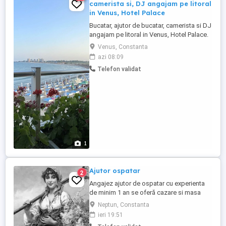
camerista si, DJ angajam pe litoral
in Venus, Hotel Palace
Bucatar, ajutor de bucatar, camerista si DJ
angajam pe litoral in Venus, Hotel Palace.
Se asigura cazare, masa si plata
Venus, Constanta
saptamanala.
azi 08:09
Telefon validat
1
Ajutor ospatar
2
Angajez ajutor de ospatar cu experienta
de minim 1 an se oferă cazare si masa
salariu in funcție de experiența
Neptun, Constanta
ieri 19:51