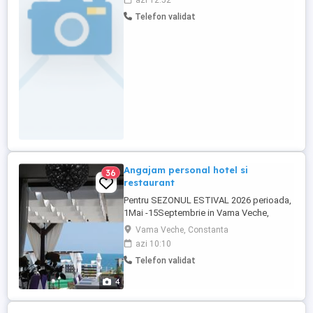
azi 12:52
Telefon validat
Angajam personal hotel si
36
restaurant
Pentru SEZONUL ESTIVAL 2026 perioada,
1Mai -15Septembrie in Vama Veche,
angajam : BUCĂTARI, AJUTOR DE
Vama Veche, Constanta
BUCATAR, OSPATARI ,SPALATOR VASE ,
azi 10:10
INGRIJITOR SPATII HOTELIERE
Telefon validat
,CAMERISTE. Asiguram cazare si masa
gratuit . Salariile se vor negocia la interviu
4
functie de experienta si vechime . Pentru
relatii ...