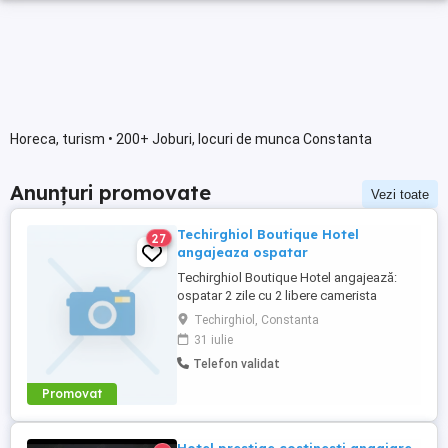
Horeca, turism • 200+ Joburi, locuri de munca Constanta
Anunțuri promovate
Vezi toate
Techirghiol Boutique Hotel
27
angajeaza ospatar
Techirghiol Boutique Hotel angajează:
ospatar 2 zile cu 2 libere camerista
maseur terapeut post permanent !!! nu
Techirghiol, Constanta
sezonier nu se ...
31 iulie
Telefon validat
Promovat