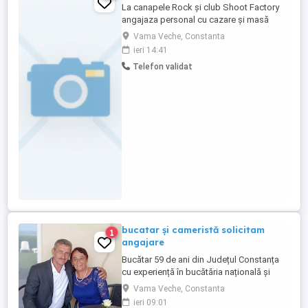
La canapele Rock și club Shoot Factory
angajaza personal cu cazare și masă
inclusă :preparatori fast food , casieri,
Vama Veche, Constanta
barmani , ospătari , manipulanți marfă ,
ieri 14:41
bucătari și ajutori bucătari !
Telefon validat
bucatar și cameristă solicitam
1
angajare
Bucătar 59 de ani din Județul Constanța
cu experiență în bucătăria națională și
internațională,solicit angajare oriunde în
Vama Veche, Constanta
țară dacă se oferă cazare și un salariu
ieri 09:01