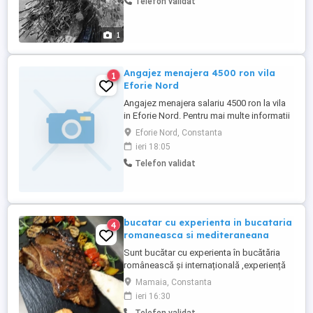
Telefon validat
1
Angajez menajera 4500 ron vila
1
Eforie Nord
Angajez menajera salariu 4500 ron la vila
in Eforie Nord. Pentru mai multe informatii
sunati la nr. De tel.
Eforie Nord, Constanta
ieri 18:05
Telefon validat
bucatar cu experienta in bucataria
4
romaneasca si mediteraneana
Sunt bucătar cu experienta în bucătăria
românească și internațională ,experiență
în a la carte și all inclusiv ,doresc
Mamaia, Constanta
colaborare
ieri 16:30