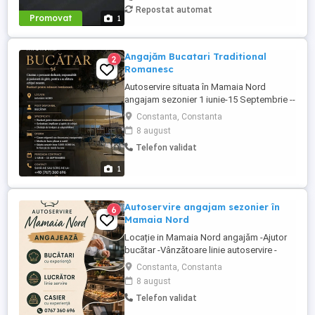
Repostat automat
Promovat
1
Angajăm Bucatari Traditional
2
Romanesc
Autoservire situata în Mamaia Nord
angajam sezonier 1 iunie-15 Septembrie --
Bucatari cu experiență bucatarie
Constanta, Constanta
Romaneasca -Vânzătoare linie autoservire
8 august
Oferim: -Cazare pentru cei din provincie
Telefon validat
sau decontarea transport pentru cei din
Constanța Navodari -Masa in timpul
1
programului -Echipament (Tunica+sapca)
-Salarii ...
Autoservire angajam sezonier în
6
Mamaia Nord
Locație in Mamaia Nord angajăm -Ajutor
bucătar -Vânzătoare linie autoservire -
Bucatari cu experiență mancare
Constanta, Constanta
romanească Oferim: -Cazare sau
8 august
decontarea transportului pentru cei din
Telefon validat
Navodari -Salarizare cuprinsa între 4000
-4500 lei -Echipament (Tunica Tricou