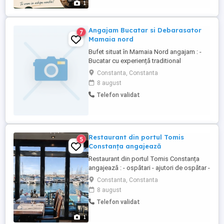
1
,Șapcă) -Masa in timpul programului
Cerem: -Experiență ...
Angajam Bucatar si Debarasator
7
Mamaia nord
Bufet situat în Mamaia Nord angajam : -
Bucatar cu experiență traditional
romanesc -Debarasator (băiat)
Constanta, Constanta
Persoane,curate,punctuale, cu bun simț. -
8 august
Vânzătoare linie autoservire Oferim
Telefon validat
Salarizare începând de la 4000 la 5000
pentru vanzatoare in mana lunar in funcție
de orele lucrate. Salarizare de ...
Restaurant din portul Tomis
5
Constanța angajează
Restaurant din portul Tomis Constanța
angajează : - ospătari - ajutori de ospătar -
ajutori bucătărie Deținem o locație și în
Constanta, Constanta
Mamaia. Se cere experiență, nu oferim
8 august
cazare.
Telefon validat
1