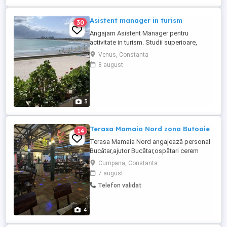
Asistent manager in turism
30
Angajam Asistent Manager pentru
activitate in turism. Studii superioare,
permis de conducere, cunostinte
Venus, Constanta
computer si limba engleza sunt necesare.
8 august
Disponibilitate pentru deplasari in tara si
in strainatate.este necesara deasemenea..
3
Terasa Mamaia Nord zona Butoaie
14
Terasa Mamaia Nord angajează personal
Bucătar,ajutor Bucătar,ospătari cerem
seriozitate detalii la nr telefon
Cumpana, Constanta
7 august
Telefon validat
4