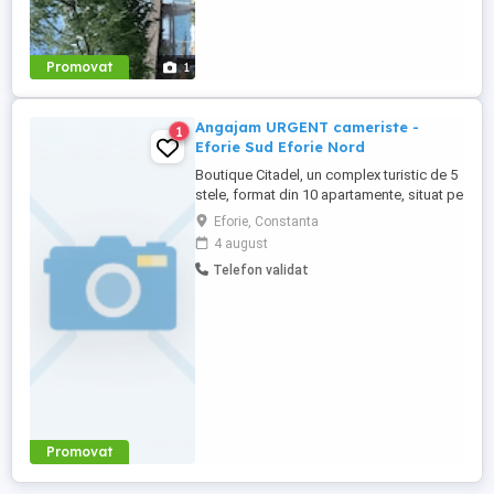
Promovat
1
Angajam URGENT cameriste -
1
Eforie Sud Eforie Nord
Boutique Citadel, un complex turistic de 5
stele, format din 10 apartamente, situat pe
cordonul dintre Eforie Nord și Eforie Sud,
Eforie, Constanta
angajeaza URGENT cameriste. Cerințe:
4 august
Seriozitate și responsabilitate; Atenție la
Telefon validat
detalii și la curățenie; Atitudine pozitivă și
dorință de muncă. Responsabilități:
Curățenia ...
Promovat