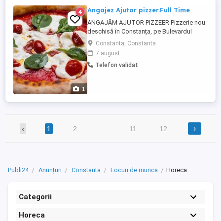
Angajez Ajutor pizzer.Full Time
4
ANGAJĂM AJUTOR PIZZEER Pizzerie nou
deschisă în Constanța, pe Bulevardul
Mamaia, își formează echipa! Căutăm
Constanta, Constanta
persoane serioase și responsabile pentru
7 august
postul de ajutor Pizzer (femeie sau
Telefon validat
bărbat). Oferim: Salariu atractiv Mediu de
lucru plăcut Program stabil Contract de
muncă Posibilitate ...
1
›
‹
1
2
…
11
12
Publi24
Anunțuri
Constanta
Locuri de munca
Horeca
Categorii
Horeca