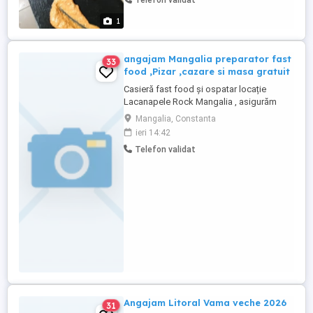
Telefon validat
1
angajam Mangalia preparator fast
33
food ,Pizar ,cazare si masa gratuit
Casieră fast food și ospatar locație
Lacanapele Rock Mangalia , asigurăm
cazare și masă gratuit
Mangalia, Constanta
ieri 14:42
Telefon validat
Angajam Litoral Vama veche 2026
31