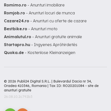
Romimo.ro
- Anunturi imobiliare
Romjob.ro
- Anunturi locuri de munca
Cazare24.ro
- Anunturi cu oferte de cazare
Bestbike.ro
- Anunturi moto
Animalutul.ro
- Anunturi gratuite animale
Startapro.hu
- Ingyenes Apróhirdetés
Quoka.de
- Kostenlose Kleinanzeigen
© 2026 Publi24 Digital S.R.L. | Bulevardul Dacia nr 34,
Oradea 410346, Romania | Tax ID: RO20201084 -
site de
anunturi gratuite
26.08.10.2c792b3