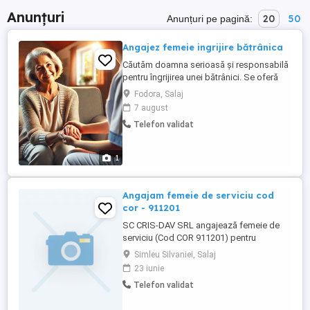
Anunțuri
20
50
Anunțuri pe pagină:
Angajez femeie ingrijire bătrânica
Căutăm doamna serioasă și responsabilă
pentru îngrijirea unei bătrânici. Se oferă
cazare și condiții bune, la 25 km de Dej.
Fodora, Salaj
Pentru mai multe detalii, vă rog sa sunați la
7 august
nr. de telefon din anunt.
Telefon validat
1
Angajam femeie de serviciu cod
cor - 911201
SC CRIS-DAV SRL angajează femeie de
serviciu (Cod COR 911201) pentru
desfășurarea activității la sediul societății
Simleu Silvaniei, Salaj
din loc. Șimleu Silvaniei, oraș Șimleu
23 iunie
Silvaniei, Piața 1 Mai nr. 1, județul Sălaj.
Telefon validat
Cerințe: seriozitate, responsabilitate și
disponibilitate pentru desfășurarea