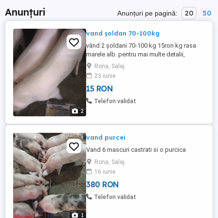
Anunțuri
20
50
Anunțuri pe pagină:
vand șoldan 70-100kg
vând 2 șoldani 70-100 kg 15ron kg rasa
marele alb. pentru mai multe detalii,
contactați-ma telefonic.
Rona, Salaj
23 iunie
15 RON
Telefon validat
2
vand purcei
Vand 6 mascuri castrati si o purcica
Rona, Salaj
16 iunie
380 RON
Telefon validat
1