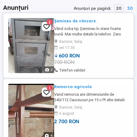
Anunțuri
20
50
Anunțuri pe pagină:
Șemineu de vânzare.
2
Vând soba tip Șemineu în stare foarte
bună. Mai multe detalii la telefon. Zero
șapte cinci trei doi sase șapte cinci șapte
Banisor, Salaj
trei.
ieri 17:30
600 RON
700 RON
2
Telefon validat
Remorca agricola
1
Vand remorca are dimensiunile de
240/112 Cauciucuri pe 15 c Pt alte detalii
puteti suna la nr
Banisor, Salaj
6 august
2 700 RON
4