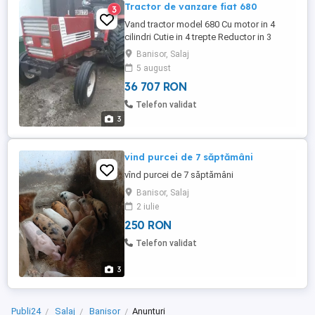
Tractor de vanzare fiat 680
3
Vand tractor model 680 Cu motor in 4
cilindri Cutie in 4 trepte Reductor in 3
trepte Stare buna de functionare Pt mai
Banisor, Salaj
multe detalii sunati la nr
5 august
36 707 RON
Telefon validat
3
vind purcei de 7 săptămâni
vînd purcei de 7 săptămâni
Banisor, Salaj
2 iulie
250 RON
Telefon validat
3
Publi24
Salaj
Banisor
Anunturi