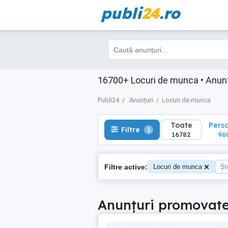
publi
24
.ro
Toate
Perso
Filtre
1
16782
960
16700+ Locuri de munca • Anuntu
Publi24
Anunțuri
Locuri de munca
Toate
Pers
Filtre
1
16782
96
Filtre active:
Locuri de munca
Șt
Anunțuri promovat