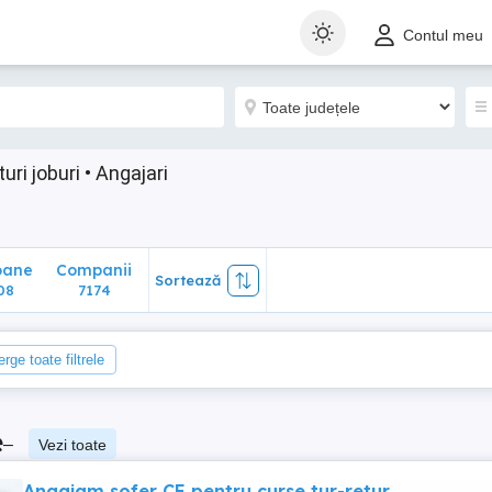
ane
Companii
Sortează
Contul meu
8
7174
ri joburi • Angajari
oane
Companii
Sortează
08
7174
erge toate filtrele
e
–
Vezi toate
Angajam sofer CE pentru curse tur-retur