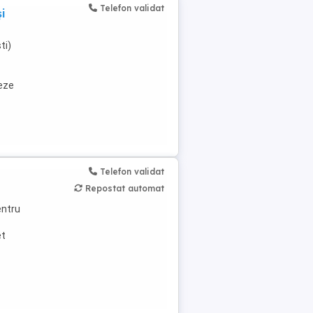
Telefon validat
și
ti)
reze
Telefon validat
Repostat automat
entru
et