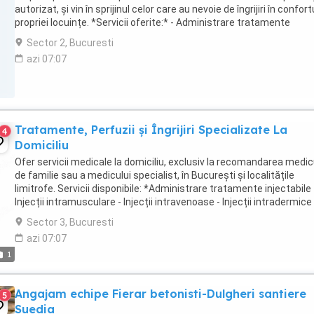
autorizat, și vin în sprijinul celor care au nevoie de îngrijiri în confort
propriei locuințe. *Servicii oferite:* - Administrare tratamente
injectabile (i.m., ...
Sector 2, Bucuresti
azi 07:07
Tratamente, Perfuzii și Îngrijiri Specializate La
4
Domiciliu
Ofer servicii medicale la domiciliu, exclusiv la recomandarea medic
de familie sau a medicului specialist, în București și localitățile
limitrofe. Servicii disponibile: *Administrare tratamente injectabile 
Injecții intramusculare - Injecții intravenoase - Injecții intradermice 
Injecții ...
Sector 3, Bucuresti
azi 07:07
1
Angajam echipe Fierar betonisti-Dulgheri santiere
5
Suedia