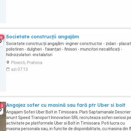
Societate construcții angajăm
32
Societate construcții angajăm -inginer constructor - zidari - placat
polistiren - dulgheri - faianțari - finisori - muncitori necalificați -
hidroizolatori -instalatori
Ploiesti, Prahova
azi 07:13
Angajez sofer cu masină sau fară ptr Uber si bolt
3
Angajam Soferi Uber Bolt in Timisoara. Plati Saptamanale Descrie
anunt Speed Transport Innovation SRL recruteaza soferi seriosi p
activitate pe platformele Uber si Bolt in Timisoara. Poti lucra cu
masina personala sau, in functie de disponibilitate, cu masina din f