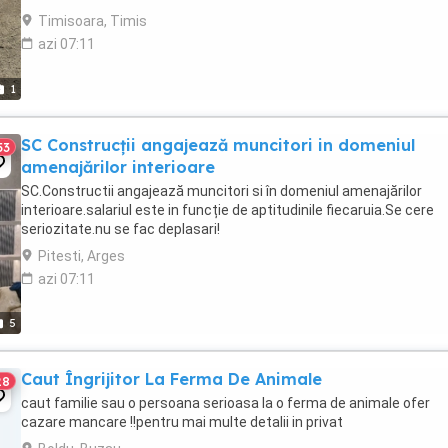
Oferim sprijin complet ...
Timisoara, Timis
azi 07:11
1
SC Construcții angajează muncitori in domeniul
53
amenajărilor interioare
SC.Constructii angajează muncitori si în domeniul amenajărilor
interioare.salariul este in funcție de aptitudinile fiecaruia.Se cere
seriozitate.nu se fac deplasari!
Pitesti, Arges
azi 07:11
5
Caut Îngrijitor La Ferma De Animale
28
caut familie sau o persoana serioasa la o ferma de animale ofer
cazare mancare !!pentru mai multe detalii in privat