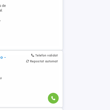
s de
l.
,
Telefon validat
o -
Repostat automat
cu