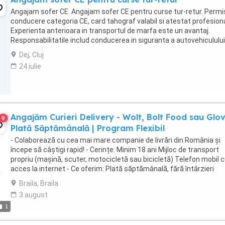
Angajam sofer CE. Angajam sofer CE pentru curse tur-retur. Permi
conducere categoria CE, card tahograf valabil si atestat profesiona
Experienta anterioara in transportul de marfa este un avantaj.
Responsabilitatile includ conducerea in siguranta a autovehiculului
respectarea legislatiei rutiere ...
Dej, Cluj
24 iulie
Angajăm Curieri Delivery - Wolt, Bolt Food sau Glov
9
Plată Săptămânală | Program Flexibil
- Colaborează cu cea mai mare companie de livrări din România și
începe să câștigi rapid! - Cerințe: Minim 18 ani Mijloc de transport
propriu (mașină, scuter, motocicletă sau bicicletă) Telefon mobil 
acces la internet - Ce oferim: Plată săptămânală, fără întârzieri
Bonusuri atractive ...
Braila, Braila
3 august
1