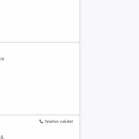
ca
Telefon validat
ță,