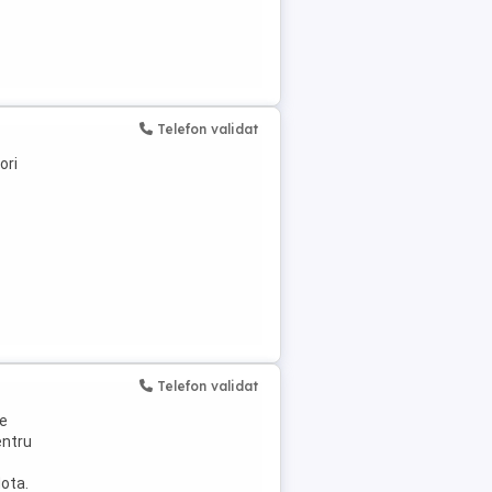
Telefon validat
ori
Telefon validat
re
entru
lota.