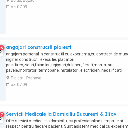
Boldu, Buzau
azi 07:09
angajari constructii ploiesti
25
angajam personal in constructii cu experienta,cu contract de mun
inginer constructii executie, placatori
polistiren,zidari,faiantari,rigipsari,dulgheri,fierari,montatori
pavele,montatori termopane.instalatori ,electricieni,necalificati
Ploiesti, Prahova
azi 07:09
Servicii Medicale la Domiciliu București & Ilfov
7
Ofer servicii medicale la domiciliu, cu profesionalism, empatie și
respect pentru fiecare pacient. Sunt asistent medical cu experien