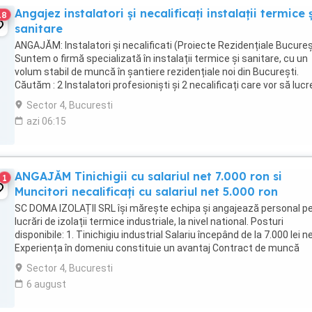
Angajez instalatori și necalificați instalații termice 
18
sanitare
ANGAJĂM: Instalatori și necalificati (Proiecte Rezidențiale Bucureș
Suntem o firmă specializată în instalații termice și sanitare, cu un
volum stabil de muncă în șantiere rezidențiale noi din București.
Căutăm : 2 Instalatori profesioniști și 2 necalificați care vor să luc
într-un mediu corect ...
Sector 4, Bucuresti
azi 06:15
ANGAJĂM Tinichigii cu salariul net 7.000 ron si
1
Muncitori necalificați cu salariul net 5.000 ron
SC DOMA IZOLAȚII SRL își mărește echipa și angajează personal p
lucrări de izolații termice industriale, la nivel national. Posturi
disponibile: 1. Tinichigiu industrial Salariu începând de la 7.000 lei n
Experiența în domeniu constituie un avantaj Contract de muncă
Posibilitate de ...
Sector 4, Bucuresti
6 august