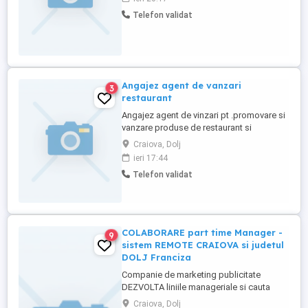
Telefon validat
Angajez agent de vanzari
3
restaurant
Angajez agent de vinzari pt .promovare si
vanzare produse de restaurant si
pizzerie.Se ofera salariu minim pe
Craiova, Dolj
economie plus procent din vanzari.Alte
ieri 17:44
detalii la telefon.
Telefon validat
COLABORARE part time Manager -
9
sistem REMOTE CRAIOVA si judetul
DOLJ Franciza
Companie de marketing publicitate
DEZVOLTA liniile manageriale si cauta
colaboratori Manager Zonal în vederea
Craiova, Dolj