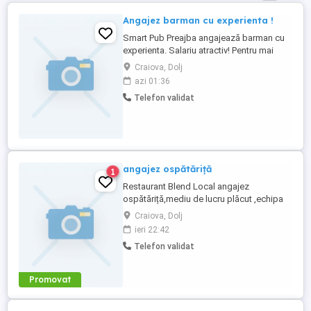
Angajez barman cu experienta !
Smart Pub Preajba angajează barman cu
experienta. Salariu atractiv! Pentru mai
multe detalii sunați la numărul
Craiova, Dolj
azi 01:36
Telefon validat
angajez ospătăriță
1
Restaurant Blend Local angajez
ospătăriță,mediu de lucru plăcut ,echipa
tânără și veselă ,experiența constituie un
Craiova, Dolj
avantaj pentru mai multe detalii va rog să
ieri 22:42
sunați la numărul între 10:00 - 19:00
Telefon validat
Promovat