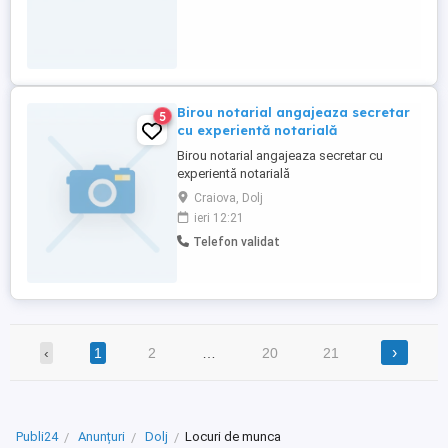
Birou notarial angajeaza secretar
5
cu experientă notarială
Birou notarial angajeaza secretar cu
experientă notarială
Craiova, Dolj
ieri 12:21
Telefon validat
›
‹
1
2
…
20
21
Publi24
Anunțuri
Dolj
Locuri de munca