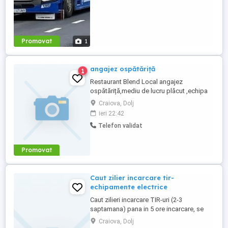
Promovat
1
angajez ospătăriță
1
Restaurant Blend Local angajez
ospătăriță,mediu de lucru plăcut ,echipa
tânără și veselă ,experiența constituie un
Craiova, Dolj
avantaj pentru mai multe detalii va rog să
ieri 22:42
sunați la numărul între 10:00 - 19:00
Telefon validat
Promovat
Caut zilier incarcare tir-
echipamente electrice
Caut zilieri incarcare TIR-uri (2-3
saptamana) pana in 5 ore incarcare, se
incarca numai echipamente electrice. Plata
Craiova, Dolj
la zi: 150 lei. Zona: Craiova, Romanesti