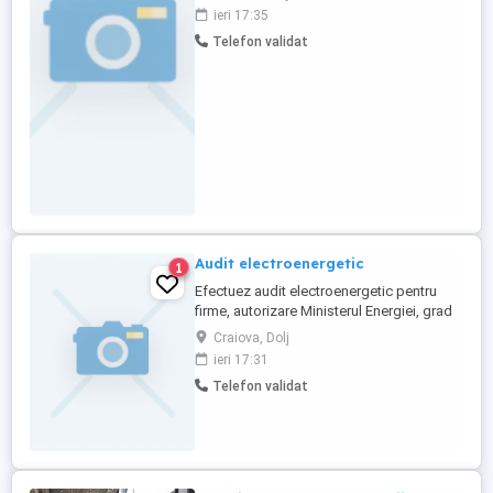
extinderii activității în Județele DOLJ , OLT
ieri 17:35
, VALCEA , GORJ , MEHEDINTI. Recrutarea
Telefon validat
de personal si dezvoltarea în zona de
reședință. - Coordonarea si formarea unei
echipe proprii si ...
Audit electroenergetic
1
Efectuez audit electroenergetic pentru
firme, autorizare Ministerul Energiei, grad
1, întocmesc Studii de fezabilitate,
Craiova, Dolj
Proiecte tehnice, acord consultanta in
ieri 17:31
vederea participării la programul Electric
Telefon validat
up, Casa verde, PNRR, Etc.