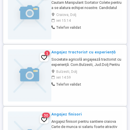
Cautam Manipulant Sortator Colete pentru
a se alatura echipei noastre. Candidatul
ideal va fi responsabil de manipularea,
Craiova, Dolj
sortarea și scanarea coletelor, asigurând
ieri 15:14
acuratețea și eficiența procesului de
Telefon validat
expediere. Locatie loc de munca Cargus
Pielesti Program in 2 ture Ce oferim:
contract de munca, ...
Angajez tractorist cu experiență
1
Societate agricolă angajează tractorist cu
experiență. Com.Bulzesti, Jud.Dolj Pentru
detalii, va rog a ma contacta .
Bulzesti, Dolj
ieri 14:59
Telefon validat
Angajez finisori
30
Angajez finisori pentru santiere craiova
Carte de munca si salariu foarte atractiv