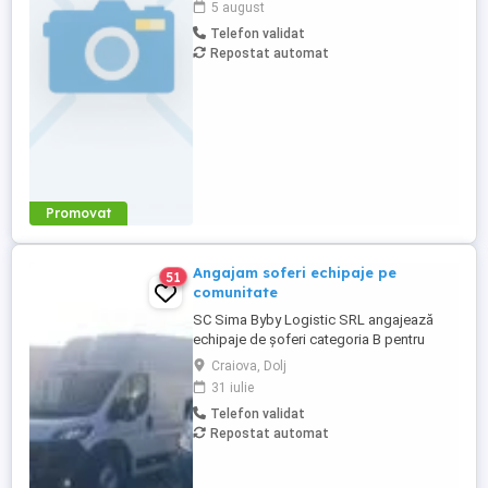
5 august
Caut persoane serioase, cu conditie fizica
Telefon validat
buna, fara consum de alcool si cu
Repostat automat
disponibilitate pe lunga durata.
Promovat
Angajam soferi echipaje pe
51
comunitate
SC Sima Byby Logistic SRL angajează
echipaje de șoferi categoria B pentru
transport internațional (comunitate)!
Craiova, Dolj
Căutăm echipaje formate din 2 șoferi,
31 iulie
posesori ai permisului categoria B, pentru
Telefon validat
transport internațional de marfă. Oferim:
Repostat automat
Salariu între 1.800 și 2.200 Program: 2 luni
plecați 2 săptămâni ...