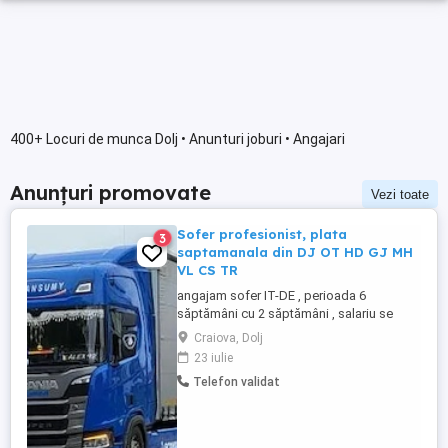
400+ Locuri de munca Dolj • Anunturi joburi • Angajari
Anunțuri promovate
Vezi toate
Sofer profesionist, plata
3
saptamanala din DJ OT HD GJ MH
VL CS TR
angajam sofer IT-DE , perioada 6
săptămâni cu 2 săptămâni , salariu se
plateste saptamanal 105 euro zi , pe
Craiova, Dolj
perioada de stationare se plateste salariul
23 iulie
pe tara. camioane 2025.
Telefon validat