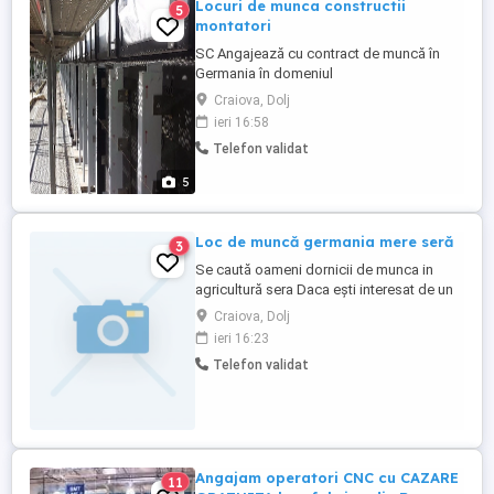
Locuri de munca constructii
5
montatori
SC Angajează cu contract de muncă în
Germania în domeniul
construcțiilor,montaj ferestre,uși ,fațade
Craiova, Dolj
ventilate. Se oferă cazare și transport
ieri 16:58
gratuit în Germania. Salariul net de la 1.800
Telefon validat
euro .
5
Loc de muncă germania mere seră
3
Se caută oameni dornicii de munca in
agricultură sera Daca ești interesat de un
loc de muncă în industria agriculturii va
Craiova, Dolj
putem oferii -Se lucrează de luni până
ieri 16:23
sâmbătă 8 ore pe zi - Se lucrează la
Telefon validat
cules mere cules castraveți - Se oferă
salariu de 2200 euro net plus se poate
lucra ore suplimentare ...
Angajam operatori CNC cu CAZARE
11