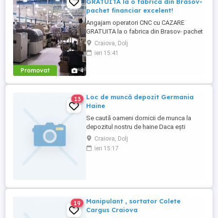
GRATUITA la o fabrica din Brasov-
pachet financiar excelent!
Angajam operatori CNC cu CAZARE
GRATUITA la o fabrica din Brasov- pachet
financiar excelent! Angajam operatori CNC
Craiova, Dolj
care au cunostinte de desen tehnic cu
ieri 15:41
CAZARE GRATUITA la o fabrica din Brasov
- pachet financiar atractiv. Locul de munca
Promovat
4
este la o companie multinationala unde se
asambleaza componente ...
Loc de muncă depozit Germania
13
Haine
Se caută oameni dornicii de munca la
depozitul nostru de haine Daca ești
interesat de un loc de muncă în industria
Craiova, Dolj
textila noi vă putem oferi: -Se lucrează de
ieri 15:17
luni până vineri 8 ore pe zi luni până
sâmbătă - Se lucrează la ambalat sortat
ales haine - Se oferă salariu de 1900
euro net plus se poate ...
Manipulant , sortator Colete
19
Cargus Craiova