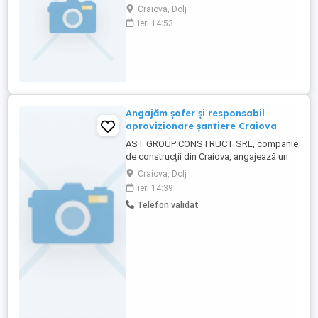
Craiova, Dolj
ieri 14:53
Angajăm șofer și responsabil
aprovizionare șantiere Craiova
AST GROUP CONSTRUCT SRL, companie
de construcții din Craiova, angajează un
coleg serios și organizat pentru activități
Craiova, Dolj
de transport, aprovizionare și logistică pe
ieri 14:39
șantiere. Căutăm, de preferat, un tânăr
Telefon validat
care nu își dorește să rămână doar șofer,
ci vrea să învețe industria construcțiilor și
să evolueze ...