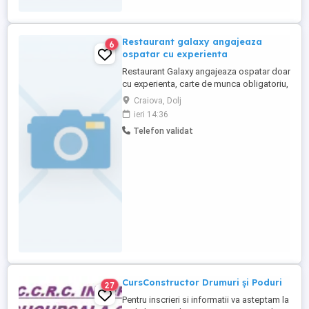
Restaurant galaxy angajeaza
6
ospatar cu experienta
Restaurant Galaxy angajeaza ospatar doar
cu experienta, carte de munca obligatoriu,
program 2 zile lucrate cu 2 zile libere.
Craiova, Dolj
Detalii telefonic
ieri 14:36
Telefon validat
CursConstructor Drumuri și Poduri
27
Pentru inscrieri si informatii va asteptam la