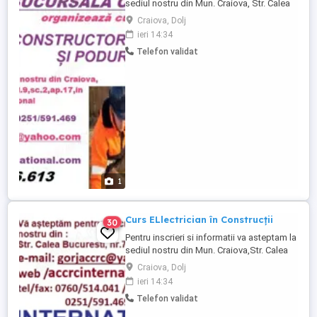
sediul nostru din Mun. Craiova, Str. Calea
Bucuresti ,bl.9,sc.2,ap.17, in spatele
Craiova, Dolj
Teatrului National. Documente necesare
ieri 14:34
pentru inscriere: -cerere de inscriere. -
Telefon validat
copie buletin carte de identitate. -copie
certificat de nastere. -copie certificat de
casatorie ...
1
Curs ELlectrician în Construcții
30
Pentru inscrieri si informatii va asteptam la
sediul nostru din Mun. Craiova,Str. Calea
Bucuresti ,bl.9,sc.2,ap.17, in spatele
Craiova, Dolj
Teatrului National. Documente necesare
ieri 14:34
pentru inscriere: -cerere de inscriere. -
Telefon validat
copie buletin carte de identitate. -copie
certificat de nastere. -copie certificat de