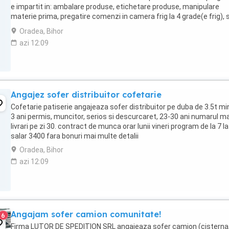
e impartit in: ambalare produse, etichetare produse, manipulare
materie prima, pregatire comenzi in camera frig la 4 grade(e frig), 
Cautam persoana ...
Oradea, Bihor
azi 12:09
Angajez sofer distribuitor cofetarie
Cofetarie patiserie angajeaza sofer distribuitor pe duba de 3.5t m
3 ani permis, muncitor, serios si descurcaret, 23-30 ani numarul 
livrari pe zi 30. contract de munca orar lunii vineri program de la 7 l
salar 3400 fara bonuri mai multe detalii
Oradea, Bihor
azi 12:09
Angajam sofer camion comunitate!
6
Firma LUTOR DE SPEDITION SRL angajeaza sofer camion (cisterna