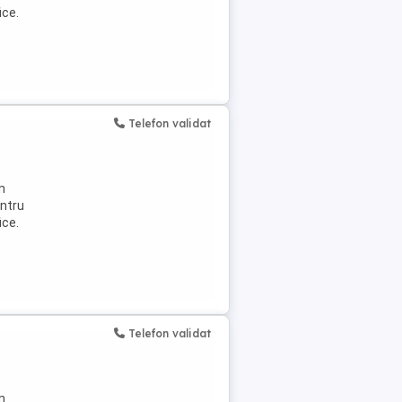
ice.
Telefon validat
n
entru
ice.
Telefon validat
n