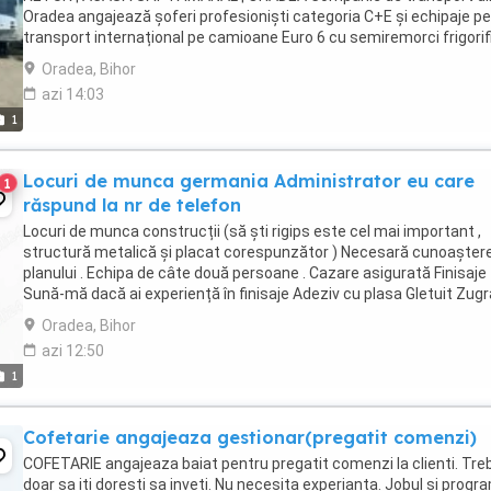
Oradea angajează șoferi profesioniști categoria C+E și echipaje p
transport internațional pe camioane Euro 6 cu semiremorci frigorif
Căutăm persoane serioase, responsabile ...
Oradea, Bihor
azi 14:03
1
Locuri de munca germania Administrator eu care
1
răspund la nr de telefon
Locuri de munca construcții (să ști rigips este cel mai important ,
structură metalică și placat corespunzător ) Necesară cunoașter
planului . Echipa de câte două persoane . Cazare asigurată Finisaje
Sună-mă dacă ai experiență în finisaje Adeziv cu plasa Gletuit Zugr
eu sunt administratorul ...
Oradea, Bihor
azi 12:50
1
Cofetarie angajeaza gestionar(pregatit comenzi)
COFETARIE angajeaza baiat pentru pregatit comenzi la clienti. Tre
doar sa iti doresti sa inveti. Nu necesita experianta. Jobul si progr