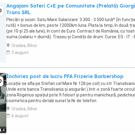
Angajam Soferi C+E pe Comunitate (Prelată) Giorg
Trans SRL
Plecări și sosiri: Satu Mare Salarizare: 3.300 - 3.500 lună* (în funcți
rută) + bonus de km, peste 12000km luna. Plata la timp, în două tr
(pe 10 și 25 ale lunii), în cont de Euro. Contract de România, cu toat
suma (salariu + diurnă). Traseu și Condiții de drum: Curse: ES - IT -
ES ...
Oradea, Bihor
3 august
Închiriez post de lucru PFA Frizerie Barbershop
Locație se afla pe Stefan cel Mare Nr 128 pe colț cu str Transilvani
Unde este banca Transilvania și asigurări ) într-o zonă foarte circu
zona Rogerius spațiul pote fi folosit și pentru manichiură, pedichiur
cosmetica pentru detalii sunat la Nr de telefon
Oradea, Bihor
6 august
4