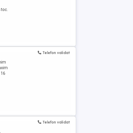
stoc.
Telefon validat
inim
maxim
a 16
Telefon validat
,