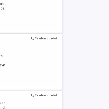
entru
ice.
Telefon validat
ea
ăvit
Telefon validat
buie
amul