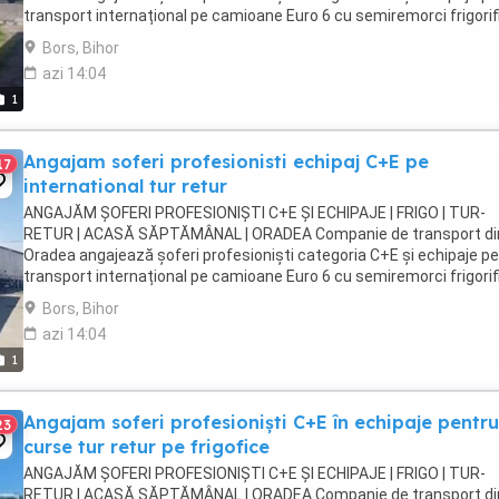
transport internațional pe camioane Euro 6 cu semiremorci frigorif
Căutăm persoane serioase, responsabile ...
Bors, Bihor
azi 14:04
1
Angajam soferi profesionisti echipaj C+E pe
17
international tur retur
ANGAJĂM ȘOFERI PROFESIONIȘTI C+E ȘI ECHIPAJE | FRIGO | TUR-
RETUR | ACASĂ SĂPTĂMÂNAL | ORADEA Companie de transport di
Oradea angajează șoferi profesioniști categoria C+E și echipaje p
transport internațional pe camioane Euro 6 cu semiremorci frigorif
Căutăm persoane serioase, responsabile ...
Bors, Bihor
azi 14:04
1
Angajam soferi profesioniști C+E în echipaje pentru
23
curse tur retur pe frigofice
ANGAJĂM ȘOFERI PROFESIONIȘTI C+E ȘI ECHIPAJE | FRIGO | TUR-
RETUR | ACASĂ SĂPTĂMÂNAL | ORADEA Companie de transport di