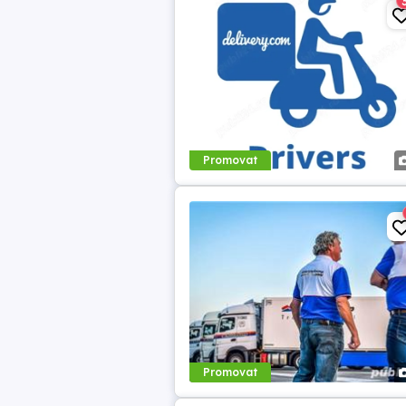
Promovat
Promovat