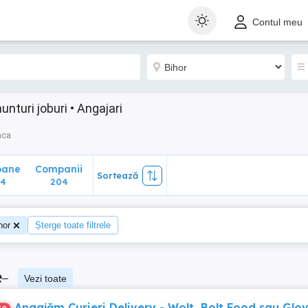
ane
Companii
Sortează
Contul meu
204
nturi joburi • Angajari
nca
oane
Companii
Sortează
04
204
hor
Șterge toate filtrele
e
–
Vezi toate
Angajăm Curieri Delivery - Wolt, Bolt Food sau Glov