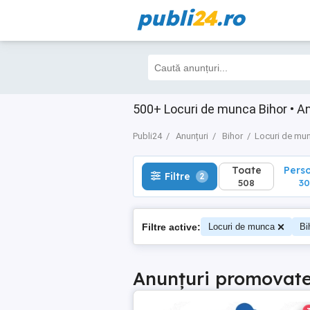
publi
24
.ro
Toate
Perso
Filtre
2
508
304
500+ Locuri de munca Bihor • Anu
Publi24
Anunțuri
Bihor
Locuri de mu
Toate
Pers
Filtre
2
508
3
Filtre active:
Locuri de munca
Bi
Anunțuri promovat