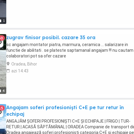
1
zugrav finisor posibil. cazare 35 ora
30
sc angajam montator piatra, marmura, ceramica ... salarizare in
functie de abilitati . se plateste saptamanal angajam !!! nu cautam
colaboratori pot sa ofer cazare
Oradea, Bihor
azi 14:43
4
Angajam soferi profesioniști C+E pe tur retur în
15
echipaj
ANGAJĂM ȘOFERI PROFESIONIȘTI C+E ȘI ECHIPAJE | FRIGO | TUR-
RETUR | ACASĂ SĂPTĂMÂNAL | ORADEA Companie de transport di
Oradea angajează șoferi profesioniști categoria C+E și echipaje p