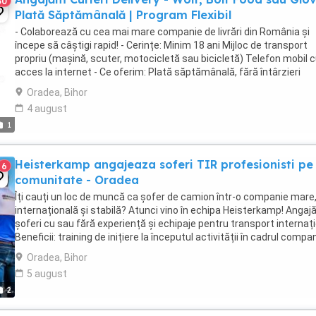
30
Plată Săptămânală | Program Flexibil
- Colaborează cu cea mai mare companie de livrări din România și
începe să câștigi rapid! - Cerințe: Minim 18 ani Mijloc de transport
propriu (mașină, scuter, motocicletă sau bicicletă) Telefon mobil 
acces la internet - Ce oferim: Plată săptămânală, fără întârzieri
Bonusuri atractive ...
Oradea, Bihor
4 august
1
Heisterkamp angajeaza soferi TIR profesionisti pe
6
comunitate - Oradea
Îți cauți un loc de muncă ca șofer de camion într-o companie mare
internațională și stabilă? Atunci vino în echipa Heisterkamp! Anga
șoferi cu sau fără experiență și echipaje pentru transport internați
Beneficii: training de inițiere la începutul activității în cadrul compan
training ...
Oradea, Bihor
5 august
2