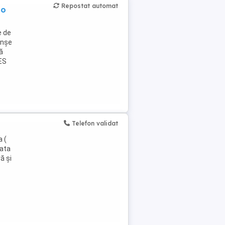
Repostat automat
io
e de
anșe
ă
 ES
Telefon validat
a (
lata
ă și