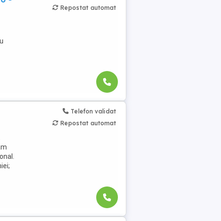
Repostat automat
cu
Telefon validat
Repostat automat
,
jăm
onal.
iei;