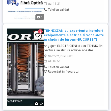
deja unul, dar iti doresti o noua provocare
azi 11:21
profesionala? Suntem o companie
Telefon validat
irlandeza cu proiecte in tari europene
precum Suedia, Germania, Franta si altele.
1
Ne marim echipa ...
TEHNICIAN cu experienta instalari
1
echipamente electrice si voce-date
in cladiri de birouri-BUCURESTI
Angajam ELECTRICIENI si sau TEHNICIENI
pentru a se alatura echipei noastre.
________________________________________
Sector 2, Bucuresti
Daca sti ca ai experienta in executia si
azi 09:51
punerea in functiune de instalatii electrice
Telefon validat
de joasa tensiune si sau instalatii de
Repostat în fiecare zi
curenti slabi sau cablare structurata voce-
date ai lucrat ...
10