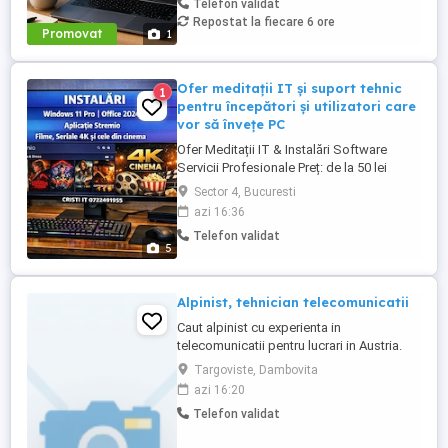
Telefon validat
abilitățile tale, vei avea un rol în moderarea
Repostat la fiecare 6 ore
conținutului postat de utilizatori și sau în
Promovat
1
oferirea de suport clienților ...
Ofer meditații IT și suport tehnic
1
pentru începători și utilizatori care
vor să învețe PC
Ofer Meditații IT & Instalări Software
Servicii Profesionale Preț: de la 50 lei
serviciu (în funcție de complexitate) Ofer
Sector 4, Bucuresti
meditații IT și suport tehnic pentru
azi 16:36
începători și utilizatori care vor să învețe
Telefon validat
să folosească eficient calculatorul. Pe
5
lângă instruire, efectuez instalări complete
de ...
Alpinist, tehnician telecomunicatii
Caut alpinist cu experienta in
telecomunicatii pentru lucrari in Austria.
Targoviste, Dambovita
azi 16:20
Telefon validat