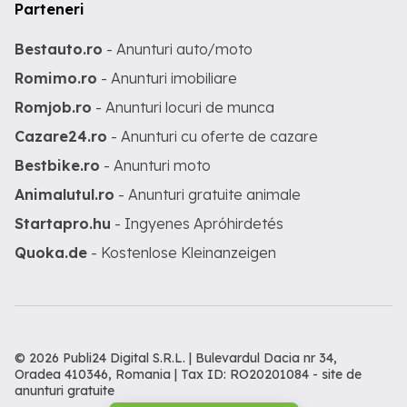
Parteneri
Bestauto.ro
- Anunturi auto/moto
Romimo.ro
- Anunturi imobiliare
Romjob.ro
- Anunturi locuri de munca
Cazare24.ro
- Anunturi cu oferte de cazare
Bestbike.ro
- Anunturi moto
Animalutul.ro
- Anunturi gratuite animale
Startapro.hu
- Ingyenes Apróhirdetés
Quoka.de
- Kostenlose Kleinanzeigen
© 2026 Publi24 Digital S.R.L. | Bulevardul Dacia nr 34,
Oradea 410346, Romania | Tax ID: RO20201084 -
site de
anunturi gratuite