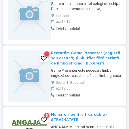
Suntem in cautarea a noi colegi de echipa.
Daca esti o persoana creativa,
comunicativa, ambitioasa, serioasa si
Iasi, Iasi
competitiva, atunci locul tau este alaturi
azi 14:15
de noi. Ce cautam ? Cautam o persoana
Telefon validat
care: - detine cunostinte minime de limba
engleza franceza spaniola germana; - are
cunostinte minime de operare ...
Recrutăm Game Presenter (engleză
1
sau greacă) și Shuffler fără cerință
de limbă străină | București
Game Presenter este necesară limba
engleză conversațională sau limba greacă
fluent; Shuffler nu este necesară
Sector 1, Bucuresti
cunoașterea unei limbi străine. Căutăm
azi 12:06
persoane comunicative, energice, care se
Telefon validat
simt confortabil în fața camerei pentru
roluri full-time. Nu este necesară
experiența în domeniul online ...
Muncitori pentru tras cablu -
3
STRAINATATE
ANGAJĂM Muncitori pentru tras cablu