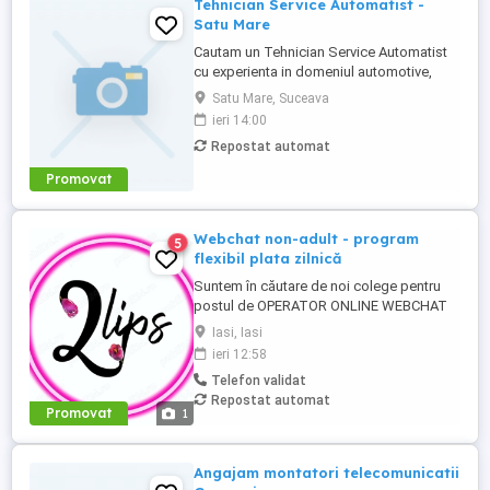
Tehnician Service Automatist -
Satu Mare
Cautam un Tehnician Service Automatist
cu experienta in domeniul automotive,
pasionat de robotica si automatizari
Satu Mare, Suceava
industriale. Responsabilitati:
ieri 14:00
Diagnosticarea erorilor hardware pentru
Repostat automat
PLC-uri, roboti si sisteme video
Identificarea si remedierea mesajelor de
Promovat
eroare ale echipamentelor Operarea
manuala ...
Webchat non-adult - program
5
flexibil plata zilnică
Suntem în căutare de noi colege pentru
postul de OPERATOR ONLINE WEBCHAT
NON-ADULT. Activitatea se bazează pe
Iasi, Iasi
comunicare - se stă în fața unui calculator
ieri 12:58
și se tastează. Se lucrează de la birou.
Telefon validat
Locație fixă - IAȘI Pentru persoanele
Repostat automat
interesate de un job cu program part time,
Promovat
1
oferim posibilitatea de ...
Angajam montatori telecomunicatii