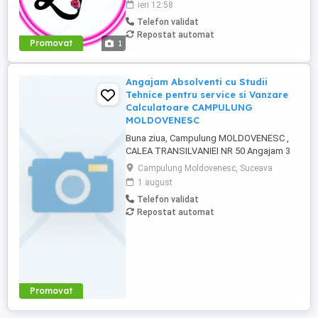
ieri 12:58
și se tastează. Se lucrează de la birou.
Telefon validat
Locație fixă - IAȘI Pentru persoanele
Repostat automat
interesate de un job cu program part time,
Promovat
1
oferim posibilitatea de ...
Angajam Absolventi cu Studii
Tehnice pentru service si Vanzare
Calculatoare CAMPULUNG
MOLDOVENESC
Buna ziua, Campulung MOLDOVENESC ,
CALEA TRANSILVANIEI NR 50 Angajam 3
absolventi studii superioare in informatica
Campulung Moldovenesc, Suceava
, calculatoare, sau studii tehnice cu
1 august
cunostiinte in IT, instalare sisteme de
Telefon validat
alarmare si camere de supraveghere
Repostat automat
Accept Software comercializeaza
SEMNATURA ELECTRONICA intr-o ora,
calculatoare, ...
Promovat