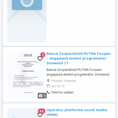
Banca Cooperatistă PUTNA Focșani
3
- angajează Analist programator.
Domeniul IT
Banca Cooperatistă PUTNA Focșani -
angajează Analist programator. Domeniul
IT Condiţii de angajare curriculum vitae
Focsani, Vrancea
absolvent studii superioare în domeniul IT
azi 16:19
cunoștințe temeinice operare PC -
Telefon validat
Persoanele interesate sunt rugate să
1
depună CV la adresa de e-mail: , , relații
suplimentare ...
Operator platforma social media
66
(MSN).