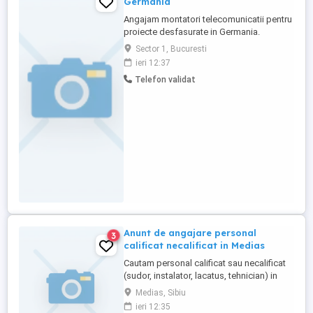
Germania
Angajam montatori telecomunicatii pentru
proiecte desfasurate in Germania.
Descrierea jobului: Instalarea si
Sector 1, Bucuresti
comisionarea echipamentelor
ieri 12:37
telecomunicatii la inaltime. Oferim: Salariu
Telefon validat
plus diurna Cursuri interne si externe de
formare profesionala; Echipament de
protectie Cerinte: Abilitati de lucru ...
Anunt de angajare personal
3
calificat necalificat in Medias
Cautam personal calificat sau necalificat
(sudor, instalator, lacatus, tehnician) in
domeniul instalarii sistemelor de
Medias, Sibiu
securitate. Salariu atractiv! Relatii la
ieri 12:35