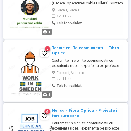
(General Operatives Cable Pullers) Suntem
în căutarea de personal pentru proiecte de
Bacau, Bacau
Data Center desfășurate în Germania,
azi 11:22
Suedia și Franța. Cerințe: - Experiență în
Telefon validat
instalarea și manipularea cablurilor CAT6,
în proiecte de tip Data Center; - Certificări
1
IPAF ...
Tehnicieni Telecomunicatii - Fibra
7
Optica
Cautam tehnicieni telecomunicatii cu
experienta (ideal, experienta pe proiecte
DATA CENTRE). Daca nu aveti experienta
Focsani, Vrancea
pe proiecte data centre, ne intereseaza
azi 11:22
orice experienta pe care ati avut-o cu
Telefon validat
companii precum DIGI, Telekom,
Vodafone ori altele similare. Profilul tau: -
1
ai experienta in lucrul cu ...
Munca - Fibra Optica - Proiecte in
6
tari europene
Cautam tehnicieni telecomunicatii cu
experienta (ideal, experienta pe proiecte