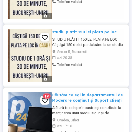
Telefon validat
bărbați. București, zona Unirii. Pentru
înscriere, trimite un mesaj pe WhatsApp ...
1
studiu platit 150 lei plata pe loc
STUDIU PLĂTIT 150 LEI PLATA PE LOC
Câștigă 150 de lei participând la un studiu
care durează aproximativ 1 oră și 30 de
Sector 5, Bucuresti
minute. Se testează atenția, memoria
azi 20:38
vizuală și viteza de reacție. Doar pentru
Telefon validat
bărbați. București, zona Unirii. Pentru
înscriere, trimite un mesaj pe WhatsApp ...
1
Căutăm colegi în departamentul de
19
Moderare conținut și Suport clienți
Alătură-te echipei noastre și contribuie la
menținerea unui mediu sigur și de
încredere pe platformele noastre de
Oradea, Bihor
anunțuri din România, Germania și
azi 17:16
Ungaria. În funcție de experiența și