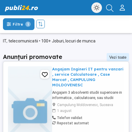
publi
24
.ro
Filtre
1
IT, telecomunicatii • 100+ Joburi, locuri de munca
Anunțuri promovate
Vezi toate
Angajam Ingineri IT pentru vanzari
, service Calculatoare , Case
Marcat , CAMPULUNG
MOLDOVENESC
Angajam 3 absolventi studii superioare in
informatica , calculatoare, sau studii
tehnice cu cunostiinte in IT, instalare
Campulung Moldovenesc, Suceava
sisteme de alarmare si camere de
1 august
supraveghere Accept Software
Telefon validat
comercializeaza SEMNATURA
Repostat automat
ELECTRONICA intr-o ora, calculatoare,
Laptopuri, case de marcat, Camere de