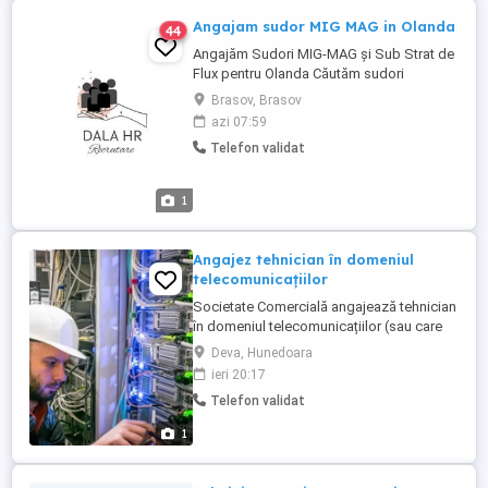
Angajam sudor MIG MAG in Olanda
44
Angajăm Sudori MIG-MAG și Sub Strat de
Flux pentru Olanda Căutăm sudori
calificați pentru proiecte în Olanda, cu
Brasov, Brasov
experiență și certificări valabile pentru
azi 07:59
procedeele: 135, 136, 138 (MIG-MAG) 121
Telefon validat
(Sudură sub strat de flux) Salariu 16-18
euro ora Cerinte: Certificări valabile pentru
procedeele menționate Experiență ...
1
Angajez tehnician în domeniul
telecomunicațiilor
Societate Comercială angajează tehnician
în domeniul telecomunicațiilor (sau care
este dornic să învețe, cu sau fără
Deva, Hunedoara
experiență). Activitatea se desfășoară in
ieri 20:17
depozit, locația, Nurnberg, Germania.
Telefon validat
Cazare + transport până la locul de muncă
suportat de firma. Program de lucru: Luni-
1
Vineri: 8 ore zi Weekend: ...