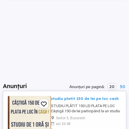
Anunțuri
20
50
Anunțuri pe pagină:
studiu platit 150 de lei pe loc cash
STUDIU PLĂTIT 150 LEI PLATA PE LOC
Câștigă 150 de lei participând la un studiu
care durează aproximativ 1 oră și 30 de
Sector 5, Bucuresti
minute. Se testează atenția, memoria
azi 20:48
vizuală și viteza de reacție. Doar pentru