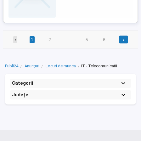
telefon de luni pana vineri intre orele 8-17.
›
‹
1
2
…
5
6
Publi24
Anunțuri
Locuri de munca
IT - Telecomunicatii
Categorii
Județe