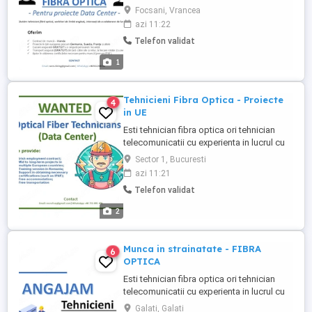
DATA CENTRE). Daca nu aveti experienta
Focsani, Vrancea
pe proiecte data centre, ne intereseaza
azi 11:22
orice experienta pe care ati avut-o cu
Telefon validat
companii precum DIGI, Telekom,
Vodafone ori altele similare. Profilul tau: -
1
ai experienta in lucrul cu ...
Tehnicieni Fibra Optica - Proiecte
4
in UE
Esti tehnician fibra optica ori tehnician
telecomunicatii cu experienta in lucrul cu
fibra optica? Cauti un loc de munca sau ai
Sector 1, Bucuresti
deja unul, dar iti doresti o noua provocare
azi 11:21
profesionala? Suntem o companie
Telefon validat
irlandeza cu proiecte in tari europene
precum Suedia, Germania, Franta si altele.
2
Ne marim echipa ...
Munca in strainatate - FIBRA
6
OPTICA
Esti tehnician fibra optica ori tehnician
telecomunicatii cu experienta in lucrul cu
fibra optica? Cauti un loc de munca sau ai
Galati, Galati