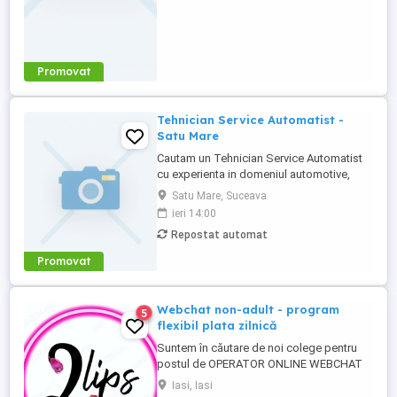
supraveghere, ...
Promovat
Tehnician Service Automatist -
Satu Mare
Cautam un Tehnician Service Automatist
cu experienta in domeniul automotive,
pasionat de robotica si automatizari
Satu Mare, Suceava
industriale. Responsabilitati:
ieri 14:00
Diagnosticarea erorilor hardware pentru
Repostat automat
PLC-uri, roboti si sisteme video
Identificarea si remedierea mesajelor de
Promovat
eroare ale echipamentelor Operarea
manuala ...
Webchat non-adult - program
5
flexibil plata zilnică
Suntem în căutare de noi colege pentru
postul de OPERATOR ONLINE WEBCHAT
NON-ADULT. Activitatea se bazează pe
Iasi, Iasi
comunicare - se stă în fața unui calculator