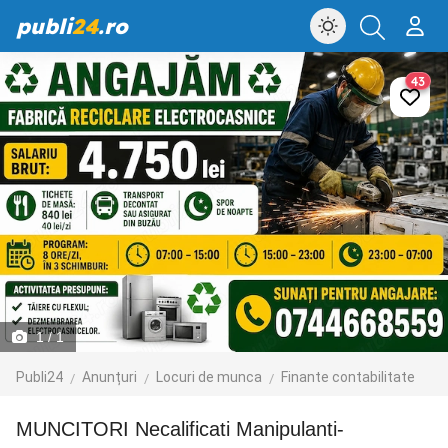
publi
24
.ro
43
1
/ 1
Publi24
Anunțuri
Locuri de munca
Finante contabilitate
MUNCITORI Necalificati Manipulanti-