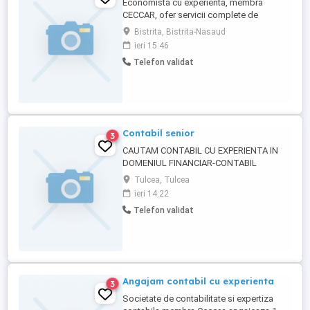
Economista cu experienta, membra
CECCAR, ofer servicii complete de
evidenta contabila, resurse umane si
Bistrita, Bistrita-Nasaud
servicii revisal privind salariatii, declaratii
ieri 15:46
fiscale, intocmire bilant pentru orice
Telefon validat
domeniu de activitate atat la SRL cat si la
ONG, PFA , II, prin firma de
contabilitate.Preturi accesibile si
negociabile ...
Contabil senior
3
CAUTAM CONTABIL CU EXPERIENTA IN
DOMENIUL FINANCIAR-CONTABIL
Tulcea, Tulcea
ieri 14:22
Telefon validat
Angajam contabil cu experienta
3
Societate de contabilitate si expertiza