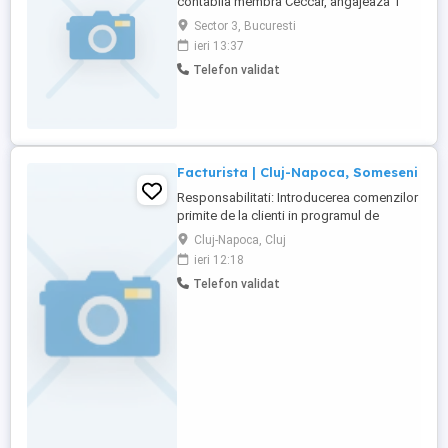
contabila membra Ceccar, angajeaza 1
persoana pe pozitia de contabil (cu
Sector 3, Bucuresti
experienta minima 3 ani) pentru
ieri 13:37
inregistrarea documentelor pentru un
Telefon validat
portofoliu de clienti alocat. Program de
lucru de luni-vineri intre orele 9:00-18:00 de
luni-vineri. Cerinte: - studii ...
Facturista | Cluj-Napoca, Someseni
Responsabilitati: Introducerea comenzilor
primite de la clienti in programul de
gestiune Emiterea facturilor, chitantelor si
Cluj-Napoca, Cluj
avizelor de insotire a marfii Inregistrarea si
ieri 12:18
transmiterea reclamatiilor clientilor catre
Telefon validat
departamentele responsabile Urmarirea
comenzilor restante si solicitarea
expedierii ...