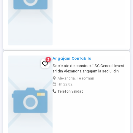
Angajam Contabila
3
Societate de constructii SC General Invest
srl din Alexandria angajam la sediul din
Alexandria CONTABILA cu experienta in
Alexandria, Teleorman
contabilitate minim 5 ani .Cautam
ieri 22:02
persoana responsabila ,cu experienta in
Telefon validat
domeniu .Oferim seroizitate ,salariu
atractiv si alte beneficii Asteptam CV celor
interesati pe mail sau ...