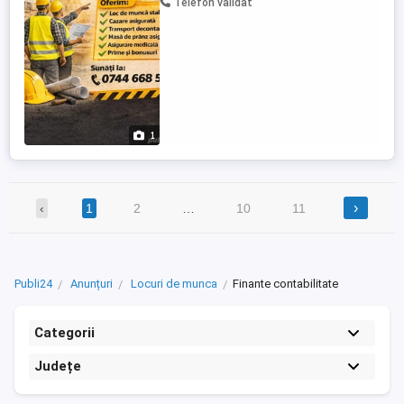
Telefon validat
Inginer producție Inginer mentenanță
Fasonator fier Sudor Macaragiu pod
rulant Oferim: Loc ...
1
›
‹
1
2
…
10
11
Publi24
Anunțuri
Locuri de munca
Finante contabilitate
Categorii
Județe