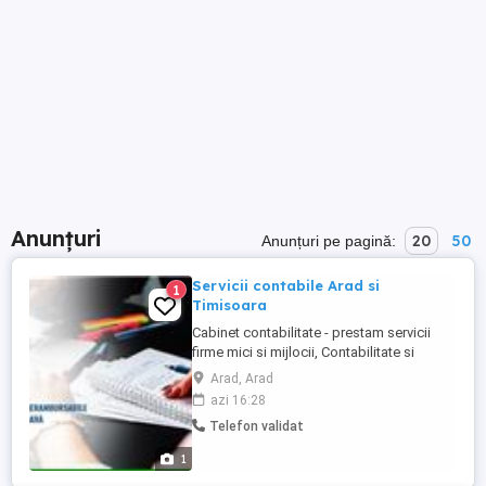
Anunțuri
20
50
Anunțuri pe pagină:
Servicii contabile Arad si
1
Timisoara
Cabinet contabilitate - prestam servicii
firme mici si mijlocii, Contabilitate si
Salarizare Timisoara si Arad Contabilitate
Arad, Arad
agricultura, restaurant , prestari servicii,
azi 16:28
comert fizic si online, productie.
Telefon validat
Contabilizarea subvențiilor Raportarea
fiscală în fitotehnie și zootehnie!
1
Contabilitatea ...