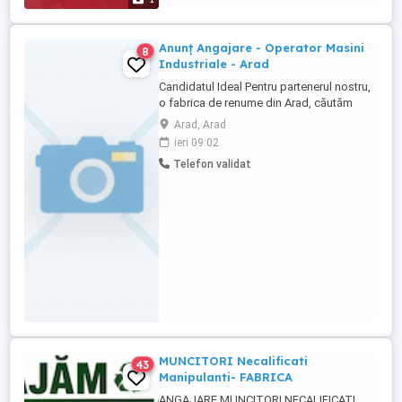
Centrală și de Est. ...
Anunț Angajare - Operator Masini
8
Industriale - Arad
Candidatul Ideal Pentru partenerul nostru,
o fabrica de renume din Arad, căutăm
Operatori Masini Industriale dedicați și
Arad, Arad
implicați, care să pună accent pe
ieri 09:02
seriozitate, calitate, muncă în echipă și
Telefon validat
dezvoltare profesională. Te atrage ideea
de stabilitate, venituri corecte ...
MUNCITORI Necalificati
43
Manipulanti- FABRICA
ANGAJARE MUNCITORI NECALIFICAȚI