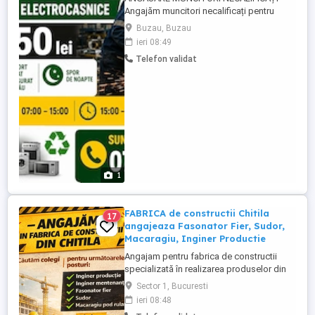
Angajăm muncitori necalificați pentru
fabrica de reciclare electrocasnice. Se
Buzau, Buzau
cere efort fizic! Program (3 schimburi):
ieri 08:49
Schimbul 1: 7:00 15:00 Schimbul 2: 15:00
Telefon validat
23:00 Schimbul 3: 23:00 07:00. Se asigură
transport din Buzău Se decontează
abonamentul pentru ...
1
FABRICA de constructii Chitila
17
angajeaza Fasonator Fier, Sudor,
Macaragiu, Inginer Productie
Angajam pentru fabrica de constructii
specializată în realizarea produselor din
beton prefabricat, situata in Bucuresti-
Sector 1, Bucuresti
CHITILA, cu peste 15 ani experienta .
ieri 08:48
Căutăm colegi pentru următoarele posturi: