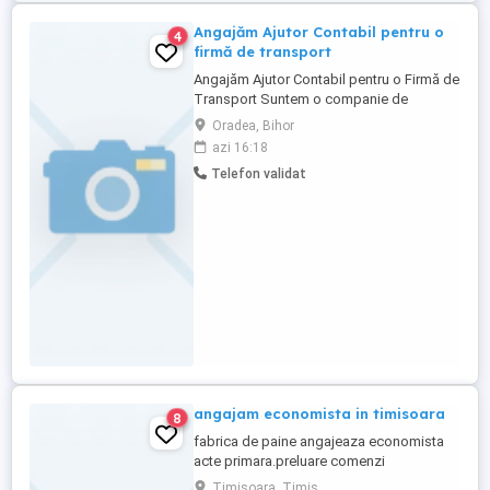
Angajăm Ajutor Contabil pentru o
4
firmă de transport
Angajăm Ajutor Contabil pentru o Firmă de
Transport Suntem o companie de
transport cu experiență și căutăm un
Oradea, Bihor
Ajutor Contabil organizat, atent la detalii și
azi 16:18
dornic să se dezvolte într-un mediu
Telefon validat
dinamic. Responsabilități: Înregistrarea
facturilor în programul de contabilitate;
Întocmirea și verificarea ...
angajam economista in timisoara
8
fabrica de paine angajeaza economista
acte primara.preluare comenzi
.facturare,avizare . se lucreaza sambata.
Timisoara, Timis