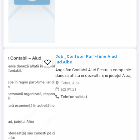
Job_Contabil Part-time Aiud
jud.Alba
Angajăm Contabil Aiud Pentru o companie
daneză aflată în dezvoltare în județul Alba,
căutăm Contabil. Poziția începe în regim
Teius, Alba
part-time, iar din toamnă va deveni full-
azi 09:21
time Căutăm o persoană organizată,
Telefon validat
responsabilă și atentă la detalii Este
necesară experiență în activități contabile
și administrative Locație: ...