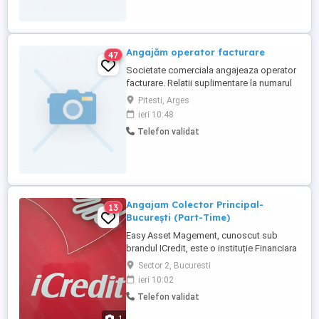
Angajăm operator facturare
47
Societate comerciala angajeaza operator
facturare. Relatii suplimentare la numarul
de telefon aferent anuntului, in intervalul
Pitesti, Arges
orar 08:00-16:00.
ieri 10:48
Telefon validat
Angajam Colector Principal-
13
București (Part-Time)
Easy Asset Magement, cunoscut sub
brandul ICredit, este o instituție Financiara
Nebancară de top,fondată în 2005 și activ
Sector 2, Bucuresti
în șase țări: România, Bulgaria, Polonia,
ieri 10:02
Cehia,Macedonia și Ucraina. Cu peste 2
Telefon validat
milioane credite aprobate,suntem un lider
pe piața creditelor rapide din Europa
1