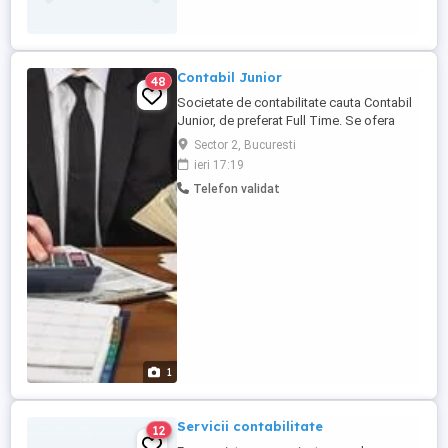
de operare PC; Bune competente de
comunicare si de ...
Contabil Junior
48
Societate de contabilitate cauta Contabil
Junior, de preferat Full Time. Se ofera
salariu fix, prime. Cerinte: Seriozitate,
Sector 2, Bucuresti
ambitie, capacitate buna de comunicare si
ieri 17:19
interactiune sociala, buna concentrare,
Telefon validat
cunostinte microsoft office, windows.
Program de luni pana vineri. Locatia:
Bucuresti, Sector ...
1
Servicii contabilitate
12