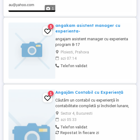
1
angakam asistent manager cu
5
experienta-
angajam asistent manager cu experienta
program 8-17
Ploiesti, Prahova
azi 07:14
Telefon validat
Angajăm Contabil cu Experiență
1
Căutăm un contabil cu experiență în
contabilitate completă și închideri lunare,
organizat, sociabil și dornic să lucreze
Sector 4, Bucuresti
într-o echipă tânără și dinamică. Cerințe:
azi 05:33
Studii medii superioare în domeniu; Minim
Telefon validat
5 ani experiență în contabilitate;
Repostat în fiecare zi
Cunoștințe solide fiscal-contabile;
Experiență avansată ...