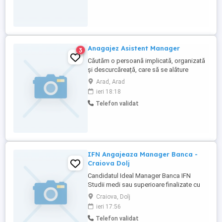
Anagajez Asistent Manager
3
Căutăm o persoană implicată, organizată
și descurcăreață, care să se alăture
echipei noastre și să gestioneze
Arad, Arad
activitățile de HR și administrare personal.
ieri 18:18
Obligatoriu domiciliul în ARAD.
Telefon validat
Responsabilități: Recrutarea și selecția
personalului; Ținerea legăturii cu
muncitorii detașați și gestionarea ...
IFN Angajeaza Manager Banca -
Craiova Dolj
Candidatul Ideal Manager Banca IFN
Studii medi sau superioare finalizate cu
diploma de licenta; Experienta intr-un post
Craiova, Dolj
similar (constituie avantaj); Experienta si
ieri 17:56
cunostinte specifice domeniului financiar
Telefon validat
nebancar (constituie avantaj); Cunostinte