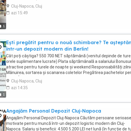
Recepționarea și verificarea ...
Cluj-Napoca, Cluj
azi 15:49
1
Ești pregătit pentru o nouă schimbare? Te așteptă
într-un depozit modern din Berlin!
Cât poți câștiga? 550 700 NET săptămână (venitul depinde de ture 
orele suplimentare lucrate) Plata săptămânală a salariului Bonusur
atractive pentru turele de noapte și weekend Responsabilități zilni
Mânuirea, sortarea și scanarea coletelor Pregătirea pachetelor pe
livrare Încărcarea, ...
Cluj-Napoca, Cluj
azi 14:35
1
Angajăm Personal Depozit Cluj-Napoca
Angajăm Personal Depozit Cluj-Napoca Căutăm persoane serioase
motivate pentru muncă într-un depozit logistic modern din Cluj-
Napoca. Salariu și beneficii: 4.500 5.200 LEI net lună (în funcție de t