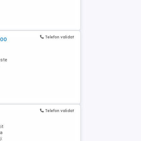
Telefon validat
000
este
,
Telefon validat
it
la
i: