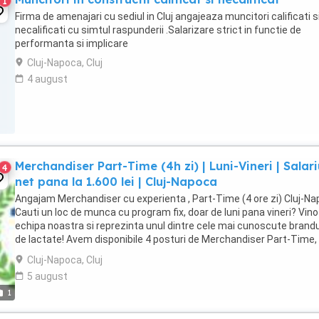
1
Firma de amenajari cu sediul in Cluj angajeaza muncitori calificati s
necalificati cu simtul raspunderii .Salarizare strict in functie de
performanta si implicare
Cluj-Napoca, Cluj
4 august
Merchandiser Part-Time (4h zi) | Luni-Vineri | Salari
4
net pana la 1.600 lei | Cluj-Napoca
Angajam Merchandiser cu experienta , Part-Time (4 ore zi) Cluj-N
Cauti un loc de munca cu program fix, doar de luni pana vineri? Vino
echipa noastra si reprezinta unul dintre cele mai cunoscute brandu
de lactate! Avem disponibile 4 posturi de Merchandiser Part-Time, 
urmatoarele locatii: Locatii ...
Cluj-Napoca, Cluj
5 august
1