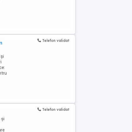
Telefon validat
m
și
i
ce:
ntru
Telefon validat
 și
ure