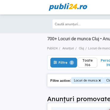
publi
24
.ro
Toate
Perso
Filtre
2
706
397
700+ Locuri de munca Cluj • Anun
Publi24
Anunțuri
Cluj
Locuri de mun
Toate
Pers
Filtre
2
706
39
Filtre active:
Locuri de munca
Cl
Anunțuri promovat