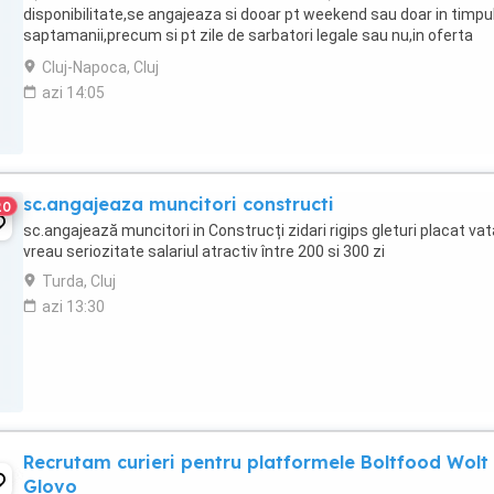
disponibilitate,se angajeaza si dooar pt weekend sau doar in timpu
saptamanii,precum si pt zile de sarbatori legale sau nu,in oferta
financiara tinandu se cont de aceste ...
Cluj-Napoca, Cluj
azi 14:05
sc.angajeaza muncitori constructi
20
sc.angajează muncitori in Construcți zidari rigips gleturi placat vat
vreau seriozitate salariul atractiv între 200 si 300 zi
Turda, Cluj
azi 13:30
Recrutam curieri pentru platformele Boltfood Wolt
Glovo