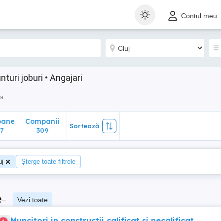
ane
Companii
Sortează
Contul meu
309
turi joburi • Angajari
ca
oane
Companii
Sortează
7
309
uj
Șterge toate filtrele
e
–
Vezi toate
Muncitori in constructii calificat si necalificat