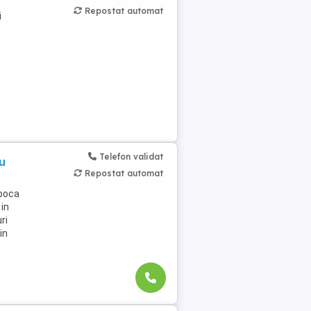
Repostat automat
i
Telefon validat
u
Repostat automat
apoca
 in
ri
in