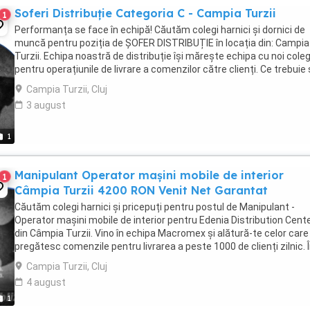
Soferi Distribuție Categoria C - Campia Turzii
1
Performanța se face în echipă! Căutăm colegi harnici și dornici de
muncă pentru poziția de ȘOFER DISTRIBUȚIE în locația din: Campia
Turzii. Echipa noastră de distribuție își mărește echipa cu noi coleg
pentru operațiunile de livrare a comenzilor către clienți. Ce trebuie
faci? - Vei fi imaginea ...
Campia Turzii, Cluj
3 august
1
Manipulant Operator mașini mobile de interior
1
Câmpia Turzii 4200 RON Venit Net Garantat
Căutăm colegi harnici și pricepuți pentru postul de Manipulant -
Operator mașini mobile de interior pentru Edenia Distribution Cent
din Câmpia Turzii. Vino în echipa Macromex și alătură-te celor care
pregătesc comenzile pentru livrarea a peste 1000 de clienți zilnic. 
primele 3 luni, venitul garantat ...
Campia Turzii, Cluj
4 august
1