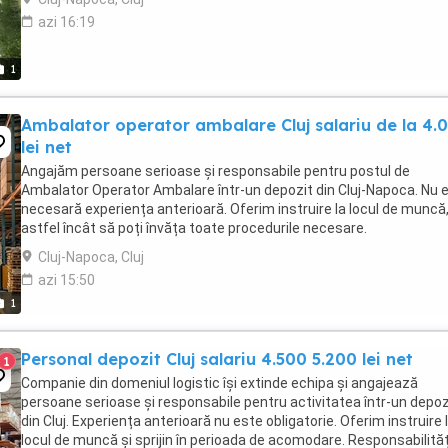
azi 16:19
1
Ambalator operator ambalare Cluj salariu de la 4.
lei net
Angajăm persoane serioase și responsabile pentru postul de
Ambalator Operator Ambalare într-un depozit din Cluj-Napoca. Nu 
necesară experiența anterioară. Oferim instruire la locul de muncă
astfel încât să poți învăța toate procedurile necesare.
Responsabilități: Pregătirea produselor pentru ...
Cluj-Napoca, Cluj
azi 15:50
1
Personal depozit Cluj salariu 4.500 5.200 lei net
1
Companie din domeniul logistic își extinde echipa și angajează
persoane serioase și responsabile pentru activitatea într-un depoz
din Cluj. Experiența anterioară nu este obligatorie. Oferim instruire 
locul de muncă și sprijin în perioada de acomodare. Responsabilităț