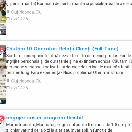
și performanță) Bonusuri de performanță și posibilitatea de a efe
ore suplimentare plătite Plată ...
Cluj-Napoca, Cluj
azi 14:35
1
Căutăm 10 Operatori Relații Clienți (Full-Time)
2
Suntem o companie în plină dezvoltare din domeniul produselor de
îngrijire personală și de curățenie și ne extindem echipa! Căutăm 1
persoane serioase, motivate și dornice de un loc de muncă stabil, 
termen lung. Fără experiență? Nicio problemă! Oferim instruire
completă de la zero. Ce vei face ...
Cluj-Napoca, Cluj
azi 14:35
1
angajez casier program flexibil
01
Marasti.,centru,Manastur,programul poate fi chiar si de 1-8 ore pe
zi,chiar variind de la o zi la alta sau invariabil,in functie de