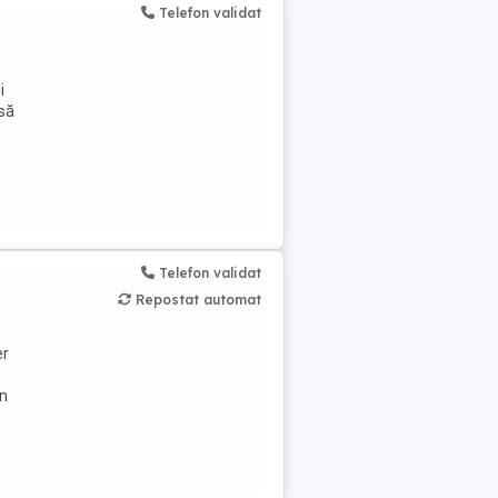
Telefon validat
i
 să
Telefon validat
Repostat automat
er
În