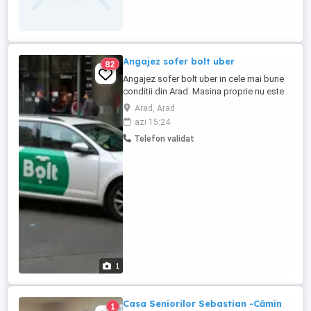
Angajez sofer bolt uber
82
Angajez sofer bolt uber in cele mai bune
conditii din Arad. Masina proprie nu este
obligatorie, vei lucra pe masina
Arad, Arad
companiei. Cartea de munca este
azi 15:24
obligatorie. Masina ramane la sofer.o
Telefon validat
poate folosi si in interes personal.Detaliile
se dau telefonic. Venitul minim lunar este
5.000 RON.
1
Casa Seniorilor Sebastian -Cămin
1