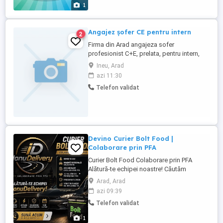
sâmbătă ...
1
Angajez șofer CE pentru intern
2
Firma din Arad angajeza sofer
profesionist C+E, prelata, pentru intern,
parcari platite, se circula doar la program,
Ineu, Arad
aproximativ 6500 - 7500 km pe luna, nu se
azi 11:30
circula noaptea, wekendul liber, Salariu fix
Telefon validat
7000 lei
Devino Curier Bolt Food |
Colaborare prin PFA
Curier Bolt Food Colaborare prin PFA
Alătură-te echipei noastre! Căutăm
persoane serioase care doresc să
Arad, Arad
colaboreze ca curieri Bolt Food, exclusiv
azi 09:39
prin PFA. Dacă îți dorești un program
Telefon validat
flexibil și o colaborare transparentă, te
așteptăm în echipa noastră. Ce oferim *
1
Colaborare legală și stabilă ...