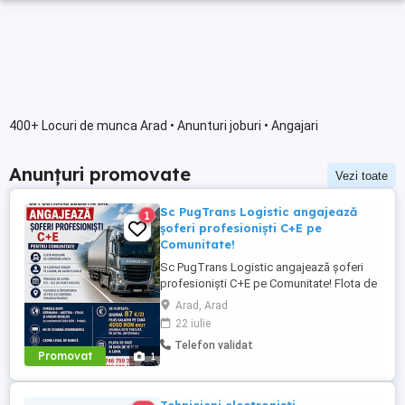
400+ Locuri de munca Arad • Anunturi joburi • Angajari
Anunțuri promovate
Vezi toate
Sc PugTrans Logistic angajează
1
șoferi profesioniști C+E pe
Comunitate!
Sc PugTrans Logistic angajează șoferi
profesioniști C+E pe Comunitate! Flota de
camioane EURO 6 Se lucrează singur pe
Arad, Arad
cabină, nu avem echipaje. -Perioada de
22 iulie
lucru: 6 2-8 2 (se poate discuta) -Nu se
Telefon validat
întrerupe contractul de muncă cât timp
Promovat
1
sunteți acasă (2,3 săptămâni cât stați
acasă se plătește salariul ...