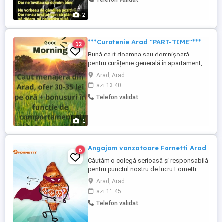
Telefon validat
economice și juridice. Ofer asistență la
Teze de doctorat în domeniul științei
2
sportului, istorie ...
***Curatenie Arad "PART-TIME"***
12
Bună caut doamna sau domnișoară
pentru curățenie generală în apartament,
,mai multe detalii pe WhatsApp. - Part-time
Arad, Arad
(3 zile pe săptămână) - Zona Arad - 30 35
azi 13:40
Ron la ora - Bonus lunar -Whatsapp
Telefon validat
1
Angajam vanzatoare Fornetti Arad
6
Căutăm o colegă serioasă și responsabilă
pentru punctul nostru de lucru Fornetti
METRO Arad. Ce oferim: Salariu 3.000 lei
Arad, Arad
net; Contract individual de muncă;
azi 11:45
Program avantajos: * 1 zi se lucrează 1 zi
Telefon validat
liberă; * Duminica este liberă; * Sâmbăta
se lucrează cu program redus, iar tura de