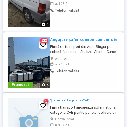
azi 08:24
Telefon validat
1
Angajare șofer camion comunitate
133
Firmă de transport din Arad Singur pe
cabină. Necesar : -Analize -Atestat Curse
circuit in 15 zile 3 zile libere 30 zile 7 zile
Arad, Arad
libere 8 săptămâni 14 zile libere
azi 08:21
Austria,Cehia,Germania,Belgia, Franța,
Telefon validat
Italia, Ungaria. Se pleaca si se vine cu
camionul , la sfârșitul perioadei, ...
Promovat
5
Șofer categoria C+E
1
Firmă transport angajează șofer național
categoria C+E pentru punctul de lucru din
zona Lipova -Timisoara transport
Lipova, Arad
agregate balastieră. CERINȚE Permis
azi 07:51