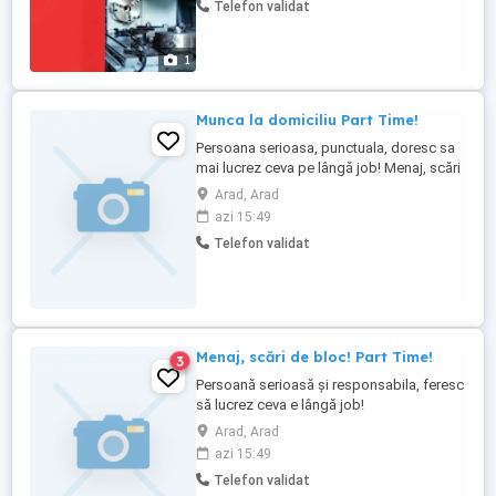
Telefon validat
de tâmplărie Montajul tâmplăriei
aluminium Producția tâmplăriei aluminium
Selecția materialelor și ...
1
Munca la domiciliu Part Time!
Persoana serioasa, punctuala, doresc sa
mai lucrez ceva pe lângă job! Menaj, scări
de bloc!
Arad, Arad
azi 15:49
Telefon validat
Menaj, scări de bloc! Part Time!
3
Persoană serioasă și responsabila, feresc
să lucrez ceva e lângă job!
Arad, Arad
azi 15:49
Telefon validat