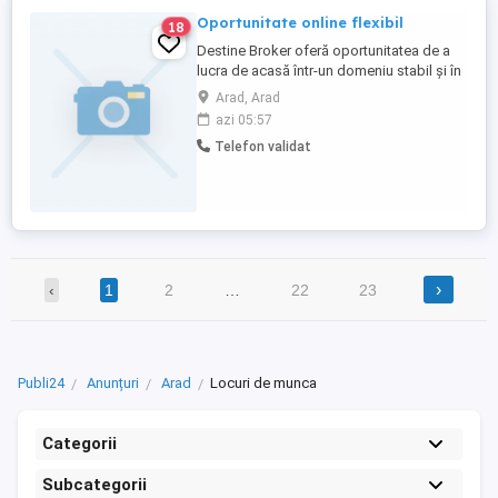
Oportunitate online flexibil
18
Destine Broker oferă oportunitatea de a
lucra de acasă într-un domeniu stabil și în
continuă dezvoltare. Activitatea poate fi
Arad, Arad
desfășurată part-time sau full-time, în
azi 05:57
funcție de timpul disponibil și de dorința
Telefon validat
de implicare. Beneficii: program flexibil
venituri în funcție de implicare training și ...
›
‹
1
2
…
22
23
Publi24
Anunțuri
Arad
Locuri de munca
Categorii
Subcategorii