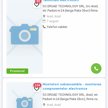
Tehnicieni electronisti
85
SC ERGAD TECHNOLOGY SRL, loc Arad,
str. Padurii nr.24 (langa Piata Obor) firma
cu capital integral italian care activeaza in
Arad, Arad
domeniul industriei electronice angajeaza:
7 august
TEHNICIENI ELECTRONISTI- Pentru
Telefon validat
control si reparare placi electronice cu
tehnologia SMT si montarea
componentelor in SMT Cerinte: Experienta
Cunoasterea ...
Promovat
Montatori subansamble - montarea
104
componentelor electronice
SC ERGAD TECHNOLOGY SRL, Arad, str.
Padurii nr.24 (langa Piata Obor), firma cu
capital integral italian care activeaza in
Arad, Arad
domeniul industriei electronice angajeaza