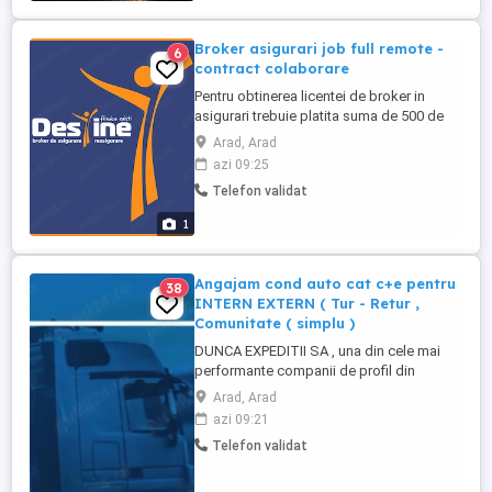
Broker asigurari job full remote -
6
contract colaborare
Pentru obtinerea licentei de broker in
asigurari trebuie platita suma de 500 de
lei, licentă valabilă 3 ani de zile. (denumit
Arad, Arad
ATESTAT ISF ASISTENT ÎN BROKERAJ)
azi 09:25
Recomandarea mea înainte de a începe
Telefon validat
acest drum este să te informezi în grupul
tău de prieteni extins, să discuți efectiv cu
1
ei, premergător ...
Angajam cond auto cat c+e pentru
38
INTERN EXTERN ( Tur - Retur ,
Comunitate ( simplu )
DUNCA EXPEDITII SA , una din cele mai
performante companii de profil din
Romania Angajaza soferi pentru proiect
Arad, Arad
pe comunitate BENELUX ( simpu ) -
azi 09:21
Program de lucru : 4 saptamani
Telefon validat
comunitate cu 1 saptamana repaus -
Diurna 90 euro zi - Salariu + diurna = 3293
net TUR RETUR Romania - UE - Diurna ...