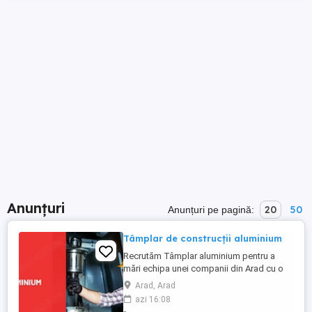
Anunțuri
20
50
Anunțuri pe pagină:
Tâmplar de construcții aluminium
Recrutăm Tâmplar aluminium pentru a
mări echipa unei companii din Arad cu o
vastă experiență în domeniul construcțiilor
Arad, Arad
civile, industriale si agricole.
azi 16:08
Responsabilități: Gestionarea ateleriului