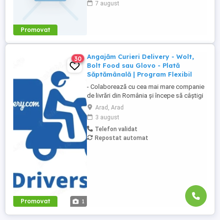
7 august
MONTATORI SUBANSAMBLE SI
OPERATORI ASAMBLARE - montarea
componentelor electronice Se ofera:
Promovat
Salariu de incadrare 4050 RON Program
de lucru ...
Angajăm Curieri Delivery - Wolt,
30
Bolt Food sau Glovo - Plată
Săptămânală | Program Flexibil
- Colaborează cu cea mai mare companie
de livrări din România și începe să câștigi
rapid! - Cerințe: Minim 18 ani Mijloc de
Arad, Arad
transport propriu (mașină, scuter,
3 august
motocicletă sau bicicletă) Telefon mobil
Telefon validat
cu acces la internet - Ce oferim: Plată
Repostat automat
săptămânală, fără întârzieri Bonusuri
atractive ...
Promovat
1