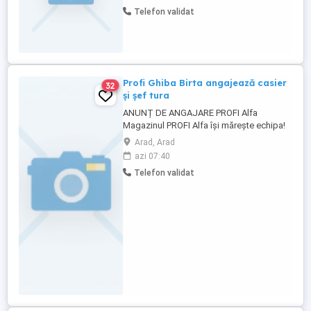
categoria C+E Atestat profesional marfă
Telefon validat
Card digital tahograf Mai multe detalii la
telefon.
Profi Ghiba Birta angajează casier
32
și șef tura
ANUNȚ DE ANGAJARE PROFI Alfa
Magazinul PROFI Alfa își mărește echipa!
Căutăm persoane serioase, dinamice și
Arad, Arad
motivate pentru posturile de: ȘEF DE
azi 07:40
TURĂ Oferim: Mediu de lucru plăcut și
Telefon validat
stabil Pachet salarial motivant Posibilități
reale de dezvoltare în cadrul rețelei PROFI
Sprijin ...