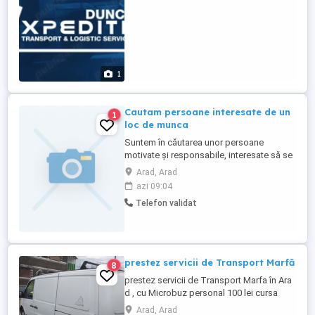
1
Cautam persoane interesate de un
1
loc de munca
Suntem în căutarea unor persoane
motivate și responsabile, interesate să se
alăture echipei noastre într-un mediu
Arad, Arad
profesional dinamic. Candidatul ideal
azi 09:04
trebuie să fie orientat către rezultate, să
Telefon validat
demonstreze abilități bune de comunicare
și să aibă o atitudine pozitivă față de
învățare și colaborare. ...
prestez servicii de Transport Marfă
8
prestez servicii de Transport Marfa în Ara
d , cu Microbuz personal 100 lei cursa
Arad, Arad