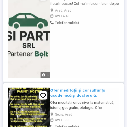
flotei noastre! Cel mai mic comision de pe
piață! Vrei să câștigi bani conducând? Ești
Arad, Arad
la locul potrivit! Suntem o flotă parteneră
azi 14:43
Bolt și căutăm șoferi serioși, dornici să
Telefon validat
muncească într-un mediu flexibil și
modern. Important: Colaborarea se face
exclusiv ...
1
Ofer meditații și consultanță
academică și doctorală.
Ofer meditații orice nivel la matematică,
istorie, geografie, biologie. Ofer
consultanță și celeritate la lucrări de
Sebis, Arad
licență și disertație - domeniul sportului,
azi 13:56
istorie, relații internaționale și științe