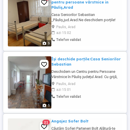
pentru persoane vârstnice in
Păuliș,Arad
Casa Seniorilor Sebastian
_Păuliș,jud.Arad.Ne deschidem porțile!
Casa Seniorilor Sebastian oferă îngrijire și
Paulis, Arad
asistență pentru persoane vârstnice într-
azi 15:02
un mediu sigur ,curat și liniștit,unde
Telefon validat
respectul și grija sunt pe primul loc.
5
Oferim: Îngrijire și supraveghere
permanentă.Mese zilnice.Asistență în
activitățile ...
Își deschide porțile:Casa Seniorilor
Sebastian
Deschidem un Centru pentru Persoane
Vârstnice în Păuliș județul Arad. Cu grijă,
respect și profesionalism, oferim un loc
Paulis, Arad
sigur și primitor pentru persoanele
azi 15:01
vârstnice care au nevoie de îngrijire și
Telefon validat
sprijin.Vă așteptăm cu drag să ne
cunoașteți și să descoperiți un loc
5
dedicat grijii și demnități celor ...
Angajez Sofer Bolt
21
Căutăm Șoferi Parteneri Bolt Alătură-te