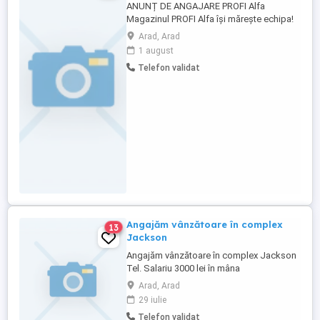
ANUNȚ DE ANGAJARE PROFI Alfa
Magazinul PROFI Alfa își mărește echipa!
Căutăm persoane serioase, dinamice și
Arad, Arad
motivate pentru posturile de: ȘEF DE
1 august
TURĂ Oferim: Mediu de lucru plăcut și
Telefon validat
stabil Pachet salarial motivant Posibilități
reale de dezvoltare în cadrul rețelei PROFI
Sprijin ...
Angajăm vânzătoare în complex
13
Jackson
Angajăm vânzătoare în complex Jackson
Tel. Salariu 3000 lei în mâna
Arad, Arad
29 iulie
Telefon validat