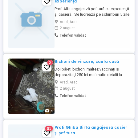
experiență
Profi Alfa angajează șef tură cu experiență
și casieră . Se lucrează pe schimburi 5 zile
pe săptămâna cu 2 zile libere Mai multe
Arad, Arad
detalii la numărul de telefon
2 august
Telefon validat
Bichoni de vinzare, cauta casă
2
Doi băieți bichoni maltez,vaccinați și
deparazitați 250 lei.mai multe detalii la
telefon.
Arad, Arad
2 august
Telefon validat
4
Profi Ghiba Birta angajează casier
31
și șef tura