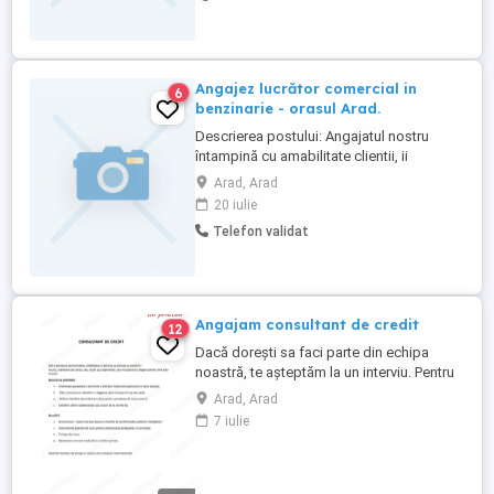
Angajez lucrător comercial in
6
benzinarie - orasul Arad.
Descrierea postului: Angajatul nostru
întampină cu amabilitate clientii, ii
informeaza corect despre serviciile si
Arad, Arad
promotiile benzinariei, face recomandarile
20 iulie
necesare in functie de necesitatea fiecarui
Telefon validat
client. Toate actiunile lucratorului nostru
vor fi efectuate cu profesionalism si
atitudine pozitiva. Cerinte: *studii ...
Angajam consultant de credit
12
Dacă dorești sa faci parte din echipa
noastră, te așteptăm la un interviu. Pentru
mai multe detalii va rog sunați la numărul
Arad, Arad
de telefon :
7 iulie