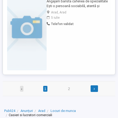
Angajam barista cafenea de specialitate
Ești o persoană sociabilă, atentă și
responsabilă? Te așteptăm în echipa
Arad, Arad
noastră tânără și energică! Cerințe:
5 iulie
Atitudine pozitivă și dorința de a lucra cu
Telefon validat
oamenii Seriozitate și punctualitate
Atenție la detalii și spirit de echipă
Experiența nu este obligatorie, ...
›
‹
1
2
Publi24
Anunțuri
Arad
Locuri de munca
Casieri si lucratori comerciali