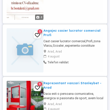
6
Angajez casier lucrator comercial
5
Profi
Caut casier lucrator comercial,Profi,zona
Vlaicu,Scoalei ,experienta constituie
avantaj Pt mai multe detalii sunati la nr
Arad, Arad
4 august
Telefon validat
Reprezentant vanzari Stanleybet -
9
Arad
Daca esti o persoana comunicativa,
energica si pasionata de sport, avem locul
perfect pentru tine in echipa noastra.
Arad, Arad
Cautam un Reprezentant Vanzari care sa
4 august