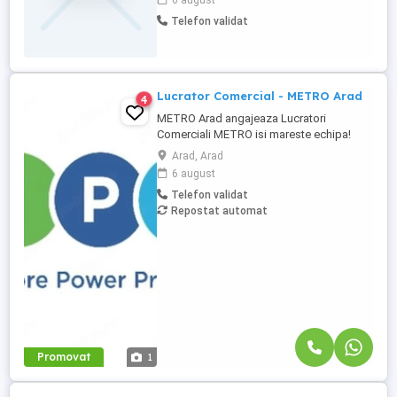
6 august
construiește o carieră într-un mediu stabil
Telefon validat
și prietenos! Ce căutăm: Atitudine pozitivă
și dorință de a lucra cu oamenii
Seriozitate și punctualitate ...
Lucrator Comercial - METRO Arad
4
METRO Arad angajeaza Lucratori
Comerciali METRO isi mareste echipa!
Recrutam Lucratori Comerciali pentru
Arad, Arad
magazinul METRO Arad, situat pe Sos.
6 august
Calea Zimandului, nr. 43C. Ce vei face:
Telefon validat
Alimentarea rafturilor cu marfa; Aranjarea
Repostat automat
produselor conform principiului FIFO;
Etichetarea produselor; Verificarea ...
Promovat
1