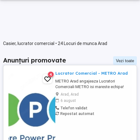
Casier, lucrator comercial • 24 Locuri de munca Arad
Anunțuri promovate
Vezi toate
Lucrator Comercial - METRO Arad
4
METRO Arad angajeaza Lucratori
Comerciali METRO isi mareste echipa!
Recrutam Lucratori Comerciali pentru
Arad, Arad
magazinul METRO Arad, situat pe Sos.
6 august
Calea Zimandului, nr. 43C. Ce vei face:
Telefon validat
Alimentarea rafturilor cu marfa; Aranjarea
Repostat automat
produselor conform principiului FIFO;
Etichetarea produselor; Verificarea ...