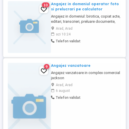
Angajez in domeniul operator foto
10
si prelucrari pe calculator
Angajez in domeniul: birotica, copiat acte,
editari, transcrieri, preluare documente,
consultant vanzari, printari. detalii la
Arad, Arad
telefon
azi 10:24
Telefon validat
Angajez vanzatoare
9
Angajez vanzatoare in complex comercial
jackson
Arad, Arad
6 august
Telefon validat