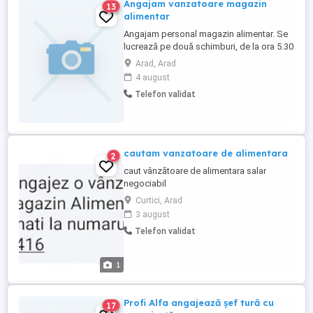
Angajam vanzatoare magazin
13
alimentar
Angajam personal magazin alimentar. Se
lucrează pe două schimburi, de la ora 5.30
la ora 13:30 ( 8 ore) și de la ora 13:00 pana
Arad, Arad
la ora 20:00 ( 7 ore). Se lucrează 1
4 august
weekend pe luna ( se lucrează la al 4-lea
Telefon validat
weekend - exista posibilitatea sa se
lucreze și 2 weekend-uri pe luna, în funcție
de câte săptămâni ...
cautam vanzatoare de alimentara
2
caut vânzătoare de alimentara salar
negociabil
Curtici, Arad
3 august
Telefon validat
1
Profi Alfa angajează șef tură cu
17