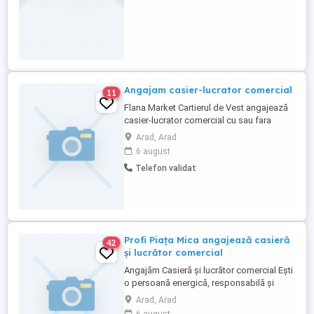
Angajam casier-lucrator comercial
11
Flana Market Cartierul de Vest angajează
casier-lucrator comercial cu sau fara
experiență,se lucrează în 2 schimburi.
Arad, Arad
Detalii la telefon sau in magazin .
6 august
Telefon validat
Profi Piața Mica angajează casieră
42
și lucrător comercial
Angajăm Casieră și lucrător comercial Ești
o persoană energică, responsabilă și
orientată spre client? Alătură-te echipei
Arad, Arad
noastre din magazinul Profi și