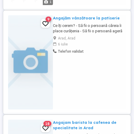
1
Angajăm vânzătoare la patiserie
9
Ce îți cerem? - Să fii o persoană căreia îi
place curățenia - Să fii o persoană ageră
descurcăreață veselă - Să nu te pierzi cu
Arad, Arad
firea repede - Să te descurci cu banii
6 iulie
(numărat dat rest la clienți) - Să ai
Telefon validat
experiență în comerț - Să îți placă să
muncești cu oamenii - Să te ocupi de un
magazin ca și ...
Angajam barista la cafenea de
18
specialitate in Arad