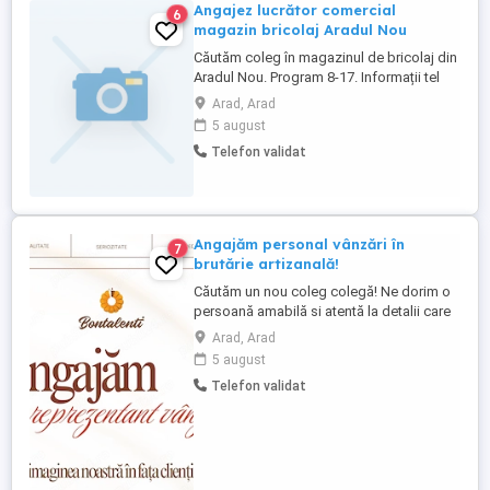
Angajez lucrător comercial
6
magazin bricolaj Aradul Nou
Căutăm coleg în magazinul de bricolaj din
Aradul Nou. Program 8-17. Informații tel
Arad, Arad
5 august
Telefon validat
Angajăm personal vânzări în
7
brutărie artizanală!
Căutăm un nou coleg colegă! Ne dorim o
persoană amabilă si atentă la detalii care
să ne reprezinte în fața clienților.
Arad, Arad
Responsabilitățile includ: -aranjarea
5 august
estetică a produselor pe rafturi în vitrine -
Telefon validat
prezentarea și vânzarea corectă a
produselor -păstrarea curățeniei în
magazin -servirea sandwich-urilor ...