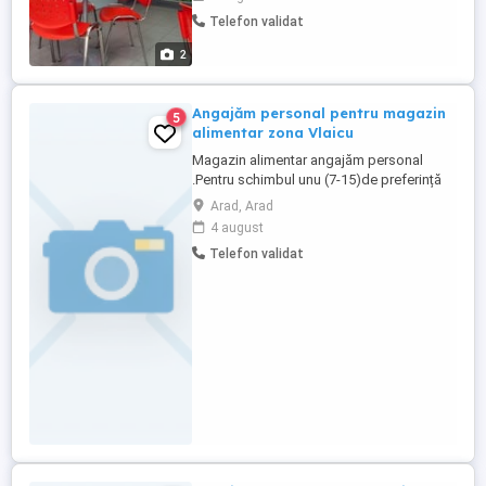
aduca entuziasm, profesionalism si un
Telefon validat
plus de energie in agentia noastra de
pariuri sportive. Ce vei face? Vei oferi
2
suport clientilor si ii ...
Angajăm personal pentru magazin
5
alimentar zona Vlaicu
Magazin alimentar angajăm personal
.Pentru schimbul unu (7-15)de preferință
bărbat și schimbul doi(14-22) femei.
Arad, Arad
4 august
Telefon validat