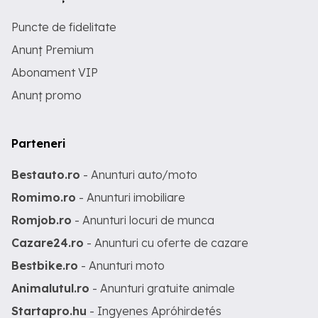
Puncte de fidelitate
Anunț Premium
Abonament VIP
Anunț promo
Parteneri
Bestauto.ro
- Anunturi auto/moto
Romimo.ro
- Anunturi imobiliare
Romjob.ro
- Anunturi locuri de munca
Cazare24.ro
- Anunturi cu oferte de cazare
Bestbike.ro
- Anunturi moto
Animalutul.ro
- Anunturi gratuite animale
Startapro.hu
- Ingyenes Apróhirdetés