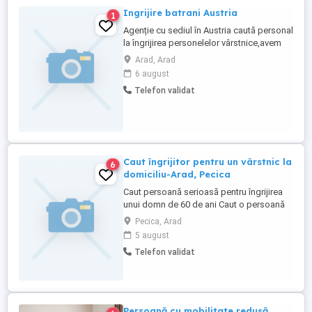
Ingrijire batrani Austria
1
Agenție cu sediul în Austria caută personal
la îngrijirea personelelor vârstnice,avem
cazuri disponibile. Limba germană la nivel
Arad, Arad
mediu!!Salazirea pe zi incepe de la 73euro
6 august
pina la 90euro.
Telefon validat
Caut îngrijitor pentru un vârstnic la
6
domiciliu-Arad, Pecica
Caut persoană serioasă pentru îngrijirea
unui domn de 60 de ani Caut o persoană
responsabilă care să ofere sprijin pentru
Pecica, Arad
următoarele activități: * Curățenie în
5 august
garsonieră și spălarea rufelor o dată pe
Telefon validat
săptămână. * Asigurarea mesei de prânz
nu este necesară prezența zilnică; este
suficient ca persoana ...
Persoană cu mobilitate redusă,