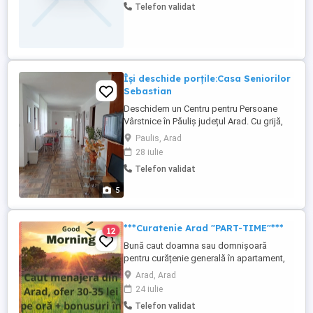
Telefon validat
Își deschide porțile:Casa Seniorilor
Sebastian
Deschidem un Centru pentru Persoane
Vârstnice în Păuliș județul Arad. Cu grijă,
respect și profesionalism, oferim un loc
Paulis, Arad
sigur și primitor pentru persoanele
28 iulie
vârstnice care au nevoie de îngrijire și
Telefon validat
sprijin.Vă așteptăm cu drag să ne
cunoașteți și să descoperiți un loc
5
dedicat grijii și demnități celor ...
***Curatenie Arad "PART-TIME"***
12
Bună caut doamna sau domnișoară
pentru curățenie generală în apartament,
,mai multe detalii pe WhatsApp. - Part-time
Arad, Arad
(3 zile pe săptămână) - Zona Arad - 30 35
24 iulie
Ron la ora - Bonus lunar -Whatsapp
Telefon validat