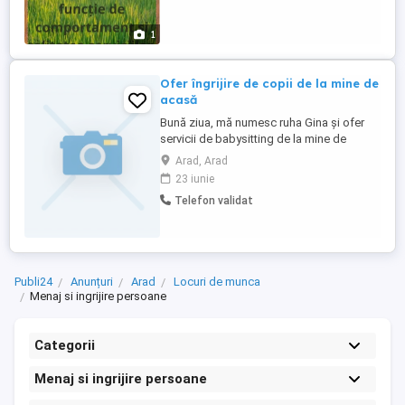
1
Ofer îngrijire de copii de la mine de
acasă
Bună ziua, mă numesc ruha Gina și ofer
servicii de babysitting de la mine de
acasă. Am o experiență vastă cu copiii, iar
Arad, Arad
acum, fiind mamă de fetiță de 7 luni,
23 iunie
înțeleg foarte bine nevoile celor mici. Sunt
Telefon validat
o persoană responsabilă, calmă și
iubitoare. Aștept cu drag să ne
cunoaștem! 25 lei pe oră daca se ...
Publi24
Anunțuri
Arad
Locuri de munca
Menaj si ingrijire persoane
Categorii
Menaj si ingrijire persoane