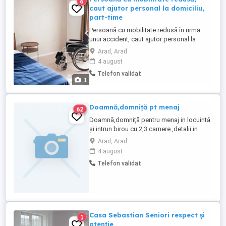
6
caut ajutor personal la domiciliu,
part-time
Persoană cu mobilitate redusă în urma
unui accident, caut ajutor personal la
domiciliu, part-time, pentru sprijin în rutina
Arad, Arad
zilnică (non-medical). Nu este îngrijire
4 august
persoană în vârstă (bătrâni), ci ajutor
Telefon validat
personal pentru un adult de sex masculin,
1
cu mobilitate redusă. Experiență
anterioară nu e necesară, ...
Doamnă,domniță pt menaj
62
Doamnă,domniță pentru menaj in locuintă
și intrun birou cu 2,3 camere ,detalii in
privat pe whap locatia Arad, 2 zile pe
Arad, Arad
saptamană cateva ore acuma in functie de
4 august
ce trebuie facut nu sant anumite ore fixe
Telefon validat
ca zile in cirsul ssptamani una dintre ele ar
fi vinerea cealaltă zi stabilim
Casa Sebastian Seniori respect și
1
atenţie