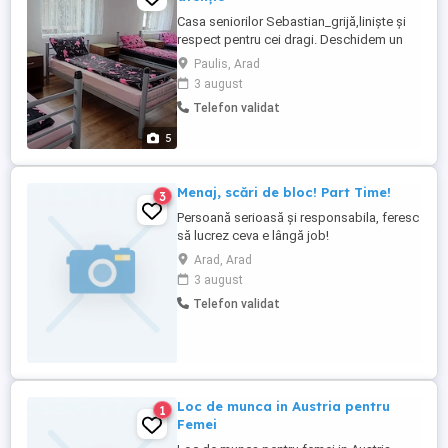
Casa seniorilor Sebastian_grijă,liniște și
respect pentru cei dragi. Deschidem un
centru dedicat ingrijiri persoanelor
Paulis, Arad
vârstnice în Păuliș,jud.Arad într-un mediu
3 august
curat ,liniștit și familial .Oferim condiții
Telefon validat
bune de cazare,atenție permanentă și
sprijin pentru seniori.Camere
5
confortabile,supraveghere ...
Menaj, scări de bloc! Part Time!
3
Persoană serioasă și responsabila, feresc
să lucrez ceva e lângă job!
Arad, Arad
3 august
Telefon validat
Loc de munca in Austria pentru
1
Femei