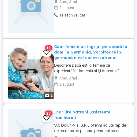
Arad, Arad
2 august
Telefon validat
Caut femeie pt. îngrijit persoanâ la
11
dom. în Germania, vorbitoare lb.
germanâ nivel conversational
Descriere Dacă ești o femeie cu
experientâ în domeniu și îți dorești să ai
grijă de o persoanâ vârstnicâ în Germania,
Arad, Arad
nu ezita ! Cerinte: - limba germanâ la nivel
2 august
conversational - experientâ în domeniu -
persoanâ cu râbdare, serioasâ, sensibilâ,
2
harnicâ Anunț valabil pentru toată
România !
Ingrijire batrani (asistente
27
familiare )
S.C Dolun-Nisi S.R.L oferim solutii rapide
de recrutare si plasare personal atent
selectat (cazier juridic, adeverinta