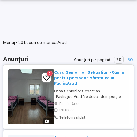
Menaj • 20 Locuri de munca Arad
Anunțuri
20
50
Anunțuri pe pagină:
Casa Seniorilor Sebastian -Cămin
1
pentru persoane vârstnice in
Păuliș,Arad
Casa Seniorilor Sebastian
_Păuliș,jud.Arad.Ne deschidem porțile!
Casa Seniorilor Sebastian oferă îngrijire și
Paulis, Arad
asistență pentru persoane vârstnice într-
ieri 09:33
un mediu sigur ,curat și liniștit,unde
Telefon validat
respectul și grija sunt pe primul loc.
5
Oferim: Îngrijire și supraveghere
permanentă.Mese zilnice.Asistență în
activitățile ...