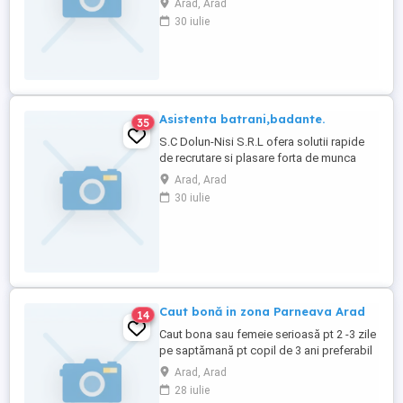
Arad, Arad
medicala) pentru asistenta batrani . Jobul
30 iulie
se adreseaza in special femeilor.
Impreuna cu noi veti gasi postul si
persoana potrivita! Suntem un popor
muncitor, care respecta valorile ...
Asistenta batrani,badante.
35
S.C Dolun-Nisi S.R.L ofera solutii rapide
de recrutare si plasare forta de munca
pentru un popor muncitor, care respecta
Arad, Arad
valorile familiei si valorile religioase, un
30 iulie
popor modest si ospitalier. SC Dolun Nisi
SRL ofera solutii rapide de recrutare si
plasare personal atent selectat (cazier
juridic, adeverinta ...
Caut bonă in zona Parneava Arad
14
Caut bona sau femeie serioasă pt 2 -3 zile
pe saptămană pt copil de 3 ani preferabil
din zona Părneava sau din apropiere .Inf la
Arad, Arad
tel sau mesaj.
28 iulie