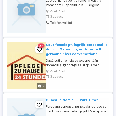
Loc de munca pentru femei in Austria
Vorarlberg Disponibil din 13 August
Îngrijire bătrâni Beneficii : 90 zi +SVA x2
Arad, Arad
Transportul este impus si decontat
3 august
Cerințe : Limba nivel avansat Pentru
Telefon validat
informati suna ti va rog Contact nr de tel
Caut femeie pt. îngrijit persoanâ la
27
dom. în Germania, vorbitoare lb.
germanâ nivel conversational
Dacă ești o femeie cu experientâ în
domeniu și îți dorești să ai grijă de o
persoanâ vârstnicâ în Germania, nu ezita !
Arad, Arad
Cerinte: - limba germanâ la nivel
3 august
conversational - experientâ în domeniu -
persoanâ cu râbdare, serioasâ, sensibilâ,
2
harnicâ Anunț valabil pentru toată
România !
Munca la domiciliu Part Time!
Persoana serioasa, punctuala, doresc sa
mai lucrez ceva pe lângă job! Menaj, scări
de bloc!