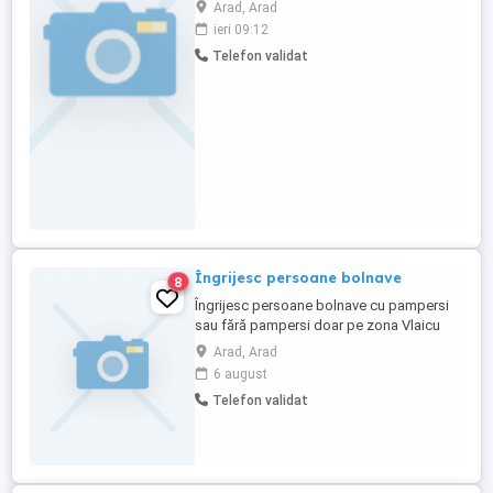
alătura echipei noastre într-un cămin
Arad, Arad
pentru persoane vârstnice din Arad.
ieri 09:12
Candidatul ideal va oferi îngrijire și
Telefon validat
asistență de calitate rezidenților,
contribuind la bunăstarea și confortul
acestora. Responsabilități: * Asigurarea ...
Îngrijesc persoane bolnave
8
Îngrijesc persoane bolnave cu pampersi
sau fără pampersi doar pe zona Vlaicu
Fortuna Uta Arad tel
Arad, Arad
6 august
Telefon validat