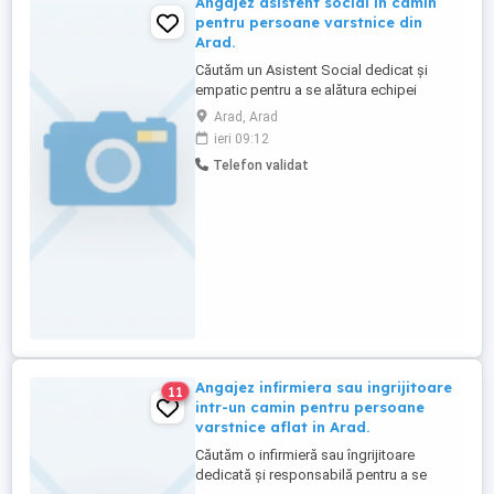
Angajez asistent social in camin
pentru persoane varstnice din
Arad.
Căutăm un Asistent Social dedicat și
empatic pentru a se alătura echipei
noastre dintr-un cămin pentru persoane
Arad, Arad
vârstnice situat în Arad. **Responsabilități
ieri 09:12
principale:** * Evaluarea nevoilor sociale,
Telefon validat
emoționale și practice ale persoanelor
vârstnice. * Elaborarea și implementarea
planurilor de ...
Angajez infirmiera sau ingrijitoare
11
intr-un camin pentru persoane
varstnice aflat in Arad.
Căutăm o infirmieră sau îngrijitoare
dedicată și responsabilă pentru a se