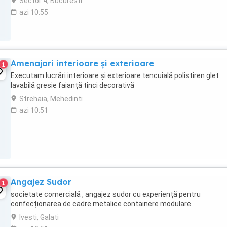
Sector 4, Bucuresti
azi 10:55
Amenajari interioare și exterioare
1
Executam lucrări interioare și exterioare tencuială polistiren glet
lavabilă gresie faianță tinci decorativă
Strehaia, Mehedinti
azi 10:51
Angajez Sudor
1
societate comercială , angajez sudor cu experiență pentru
confecționarea de cadre metalice containere modulare
Ivesti, Galati