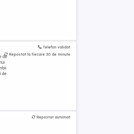
e
Telefon validat
Repostat la fiecare 30 de minute
e de
nui
mbii
i de
Repostat automat