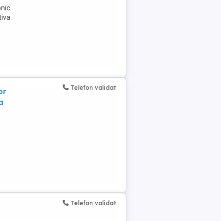
onic
tiva
Telefon validat
or
a
iile
Telefon validat