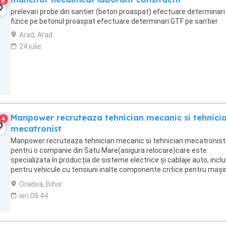
6
prelevari probe din santier (beton proaspat) efectuare determinari
fizice pe betonul proaspat efectuare determinari GTF pe santier
Arad, Arad
24 iulie
Manpower recruteaza tehnician mecanic si tehnici
4
mecatronist
Manpower recruteaza tehnician mecanic si tehnician mecatronist
pentru o companie din Satu Mare(asigura relocare)care este
specializata în producția de sisteme electrice și cablaje auto, inclu
pentru vehicule cu tensiuni inalte componente critice pentru mașin
moderne. Responsabilitati: - Instalarea ...
Oradea, Bihor
ieri 08:44