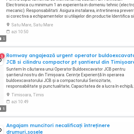
Electronica cu minimum 1 an experienta in domeniu tehnic (electr
mecanic). Responsabilitati: Asigura instalarea, intretinerea preven
si corectiva a echipamentelor si utilajelor din productie Identifica si
diagnosticheaza defectiunile (mecanice, ...
Satu Mare, Satu Mare
azi 10:50
1
Romway angajează urgent operator buldoexcavat
1
JCB si cilindru compactor pt șantierul din Timișoar
Suntem în căutarea unui Operator Buldoexcavator JCB pentru
șantierul nostru din Timișoara. Cerințe Experiență în operarea
buldoexcavatorului JCB și a compactorului Seriozitate,
responsabilitate și punctualitate; Capacitatea de a lucra în echipă;
Cunoașterea regulilor de securitate și sănătate în muncă; Autorizaț
Timisoara, Timis
...
azi 10:49
5
Angajam muncitori necalificați întreținere
drumuri,sosele