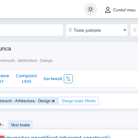
ane
Companii
Sortează
Contul meu
1903
munca
nstructii - Arhitectura - Design
oane
Companii
Sortează
87
1903
tructii - Arhitectura - Design
Șterge toate filtrele
e
–
Vezi toate
muncitor necalificat laborant constructii