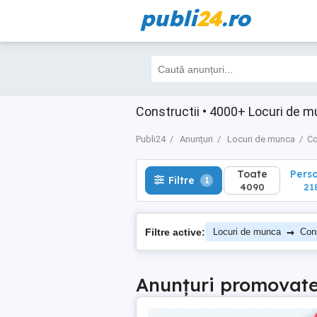
publi
24
.ro
Toate
Perso
Filtre
1
4090
2187
Constructii • 4000+ Locuri de 
Publi24
Anunțuri
Locuri de munca
Co
Toate
Pers
Filtre
1
4090
21
→
Filtre active:
Locuri de munca
Cons
Anunțuri promovat