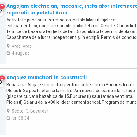
Angajam electrician, mecanic, instalator intretinere
7
reparatii in judetul Arad
Activitate principala: Intretinerea instalatiilor, utilajelor si
echipamentelor, conform specificatiilor tehnice Cerinte: Cunoștinț
tehnice de bază și atenție la detalii Disponibilitate pentru deplasări
Capacitatea de a lucra independent și în echipă. Permis de conduc
categoria B Studii ...
Arad, Arad
4 august
Angajez muncitori in construcții
2
Buna ziua! Angajez muncitori pentru șantierele din București dar și
Ploiesti. Se poate oferi și la metru. Am nevoie de oameni la fațade
(placare cu vata bazaltica de 15,Bucuresti) sau(fațada ventilata,
Ploiești) Salariu de la 400 lei doar oameni seriosi. Program de munc
17 o oră pauza
Sector 3, Bucuresti
ieri 08:34