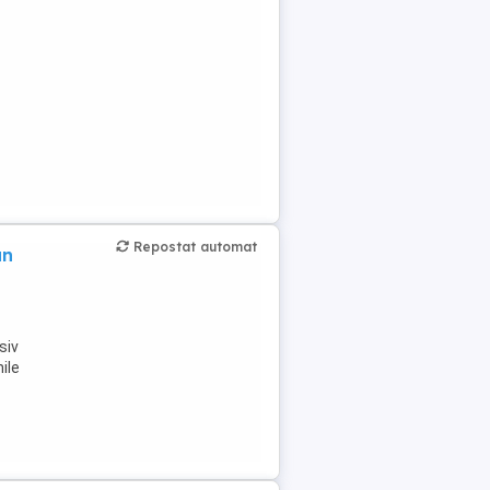
Repostat automat
an
siv
ile