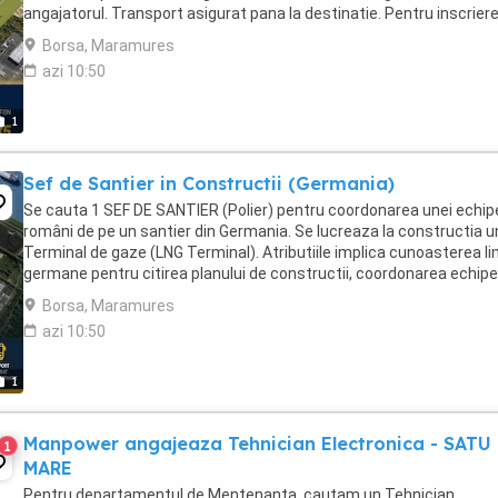
angajatorul. Transport asigurat pana la destinatie. Pentru inscrier
sunati la ...
Borsa, Maramures
azi 10:50
1
Sef de Santier in Constructii (Germania)
Se cauta 1 SEF DE SANTIER (Polier) pentru coordonarea unei echip
români de pe un santier din Germania. Se lucreaza la constructia u
Terminal de gaze (LNG Terminal). Atributiile implica cunoasterea li
germane pentru citirea planului de constructii, coordonarea echipe
români, formarea ...
Borsa, Maramures
azi 10:50
1
Manpower angajeaza Tehnician Electronica - SATU
1
MARE
Pentru departamentul de Mentenanta, cautam un Tehnician