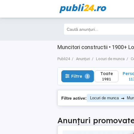
publi
24
.ro
Toate
Perso
Filtre
1
1981
1175
Muncitori constructii • 1900+ L
Publi24
Anunțuri
Locuri de munca
Co
Toate
Pers
Filtre
1
1981
11
→
Filtre active:
Locuri de munca
Munc
Anunțuri promovat