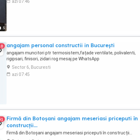
azi 07:46
5
angajam personal constructii in București
10
angajam muncitori ptr termosistem,fațade ventilate, polivalenti,
rigipsari, finisori, zidari rog mesaj pe WhatsApp
Sector 6, Bucuresti
azi 07:45
Firmă din Botoșani angajam meseriasi priceputi în
51
construcții...
Firmă din Botoșani angajam meseriasi priceputi în construcții...