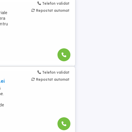
Telefon validat
Repostat automat
iale
fera
entru
Telefon validat
Repostat automat
ei
ă
me.
 de