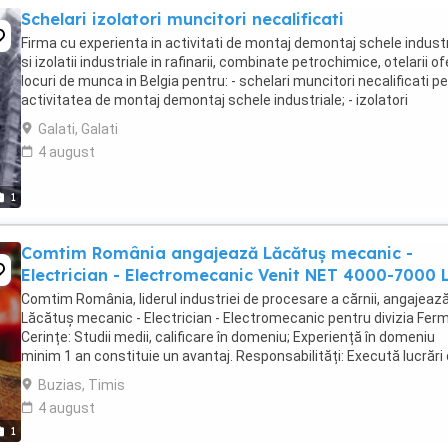
Schelari izolatori muncitori necalificati
Firma cu experienta in activitati de montaj demontaj schele industr
si izolatii industriale in rafinarii, combinate petrochimice, otelarii o
locuri de munca in Belgia pentru: - schelari muncitori necalificati p
activitatea de montaj demontaj schele industriale; - izolatori
(vata+tabla) pentru ...
Galati, Galati
4 august
1
Comtim România angajează Lăcătuș mecanic -
Electrician - Electromecanic Venit NET 4000-7000 L
Comtim România, liderul industriei de procesare a cărnii, angajeaz
Lăcătuș mecanic - Electrician - Electromecanic pentru divizia Fer
Cerințe: Studii medii, calificare în domeniu; Experiență în domeniu
minim 1 an constituie un avantaj. Responsabilități: Execută lucrări
întreținere și reparații ...
Buzias, Timis
4 august
1