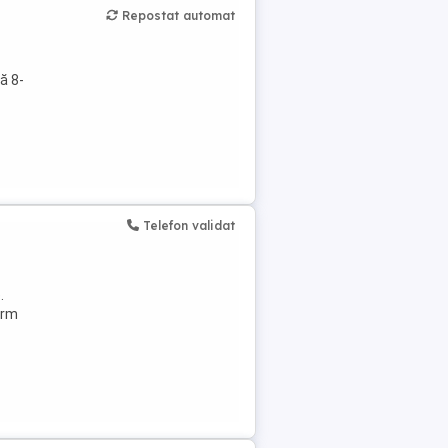
Repostat automat
ă 8-
Telefon validat
.
orm