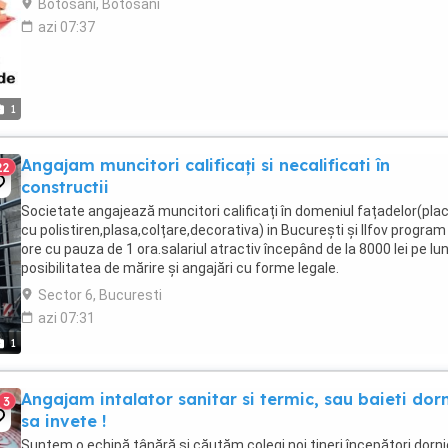
Botosani, Botosani
azi 07:37
1
Angajam muncitori calificați si necalificati în
22
constructii
Societate angajează muncitori calificați în domeniul fațadelor(plac
cu polistiren,plasa,colțare,decorativa) in București și Ilfov program
ore cu pauza de 1 ora.salariul atractiv începând de la 8000 lei pe lu
posibilitatea de mărire și angajări cu forme legale.
Sector 6, Bucuresti
azi 07:31
1
Angajam intalator sanitar si termic, sau baieti dorn
3
sa invete !
Suntem o echipă tânără și căutăm colegi noi tineri începători dorni