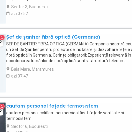
colaborare stabilă pe termen ...
Sector 3, Bucuresti
azi 07:52
Șef de șantier fibră optică (Germania)
1
SEF DE ȘANTIER FIBRĂ OPTICĂ (GERMANIA) Compania noastră ca
un Șef de Șantier pentru proiecte de instalare și dezvoltare rețele 
fibră optică în Germania. Cerințe obligatorii: Experiență relevantă în
coordonarea lucrărilor de fibră optică și infrastructură telecom;
Cunoștințe solide privind ...
Baia Mare, Maramures
azi 07:47
cautam personal fațade termosistem
1
cautam personal calificat sau semicalificat fațade ventilate și
termosistem
Sector 6, Bucuresti