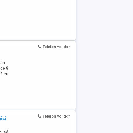
Telefon validat
ări
 de 8
nă cu
Telefon validat
ici
ci să