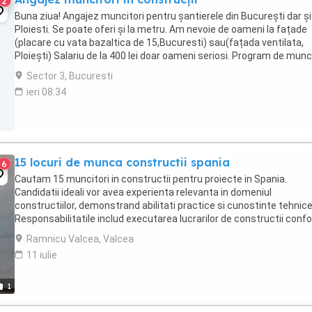
2
Buna ziua! Angajez muncitori pentru șantierele din București dar și
Ploiesti. Se poate oferi și la metru. Am nevoie de oameni la fațade
(placare cu vata bazaltica de 15,Bucuresti) sau(fațada ventilata,
Ploiești) Salariu de la 400 lei doar oameni seriosi. Program de munc
17 o oră pauza
Sector 3, Bucuresti
ieri 08:34
15 locuri de munca constructii spania
6
Cautam 15 muncitori in constructii pentru proiecte in Spania.
Candidatii ideali vor avea experienta relevanta in domeniul
constructiilor, demonstrand abilitati practice si cunostinte tehnice
Responsabilitatile includ executarea lucrarilor de constructii conf
planurilor si specificatiilor, respectarea ...
Ramnicu Valcea, Valcea
11 iulie
1