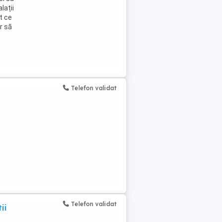
lații
t ce
r să
Telefon validat
Telefon validat
ii