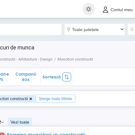
ane
Companii
Sortează
Contul meu
806
ocuri de munca
nstructii - Arhitectura - Design
Muncitori constructii
oane
Companii
Sortează
75
806
itori constructii
Șterge toate filtrele
e
–
Vezi toate
Angajez muncitori in construcții