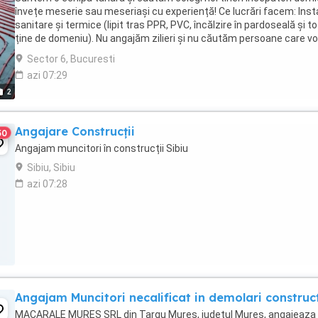
învețe meserie sau meseriași cu experiență! Ce lucrări facem: Insta
sanitare și termice (lipit tras PPR, PVC, încălzire în pardoseală și to
ține de domeniu). Nu angajăm zilieri și nu căutăm persoane care vo
...
Sector 6, Bucuresti
azi 07:29
2
Angajare Construcții
30
Angajam muncitori în construcții Sibiu
Sibiu, Sibiu
azi 07:28
Angajam Muncitori necalificat in demolari construct
MACARALE MURES SRL din Targu Mures, judetul Mures, angajeaza