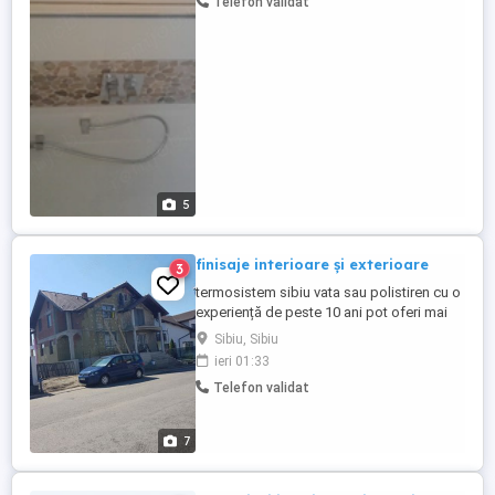
Telefon validat
5
finisaje interioare și exterioare
3
termosistem sibiu vata sau polistiren cu o
experiență de peste 10 ani pot oferi mai
multe poze cu zeci de lucrări dacă este
Sibiu, Sibiu
nevoie executam termosistemul la gata cu
ieri 01:33
treasina ,soclu,scocuri dacă trebuie
Telefon validat
garduri glet gresie faianță
7