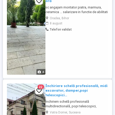
ora
sc angajam montator piatra, marmura,
ceramica ... salarizare in functie de abilitati
. se plateste saptamanal angajam !!! nu
Oradea, Bihor
cautam colaboratori pot sa ofer cazare
8 august
Telefon validat
4
Închiriere schelă profesională, midi
22
excavator, damper,popi
telescopici...
Închiriem schelă profesională
multidirectională, popi telescopici,
midiexcator, dumper... Schela:
Vatra Dornei, Suceava