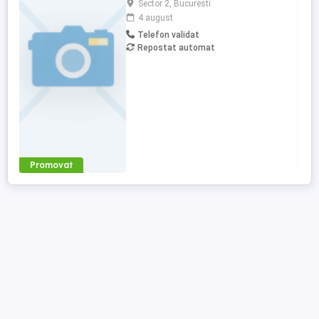
Sector 2, Bucuresti
angajează cu contract individual de
4 august
muncă: Muncitori calificați pentru montaj
Telefon validat
faianță și gresie; Muncitori necalificați.
Repostat automat
Oferta salarială: Pentru muncitorii calificați:
350 - 400 lei pe ...
Promovat