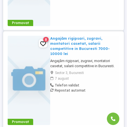
Promovat
Angajăm rigipsari, zugravi,
8
montatori casetat, salarii
competitive in Bucuresti 7000-
10000 lei
Angajăm rigipsari, zugravi, montatori
casetat, salarii competitive in Bucuresti.
Nu angajam necalificati. Postul este
Sector 3, Bucuresti
potrivit pentru persoane care au lucrat în
7 august
construcții și cunosc lucrări de interior, în
Telefon validat
special gips-carton, tavane casetate,
Repostat automat
placări și lucrări conexe. Ce ne
interesează: experiență ...
Promovat