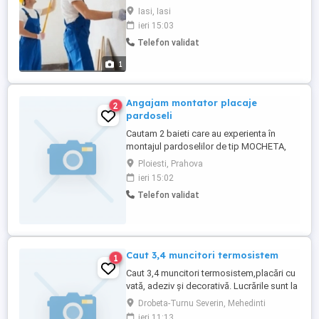
la 6500lei luna
Iasi, Iasi
ieri 15:03
Telefon validat
1
Angajam montator placaje
2
pardoseli
Cautam 2 baieti care au experienta în
montajul pardoselilor de tip MOCHETA,
SPC,LVT,PARCHET,VOPSEA EPOXIDICA
Ploiesti, Prahova
Oferim și ne dorim de la dumneavoastră
ieri 15:02
seriozitate și chef de munca .Salariul se
Telefon validat
negociază în funcție de experienta. Detalii
la telefon
Caut 3,4 muncitori termosistem
1
Caut 3,4 muncitori termosistem,placări cu
vată, adeziv și decorativă. Lucrările sunt la
Craiova, se face naveta zilnic. Salar
Drobeta-Turnu Severin, Mehedinti
5000,6000 lună. Tel
ieri 11:13