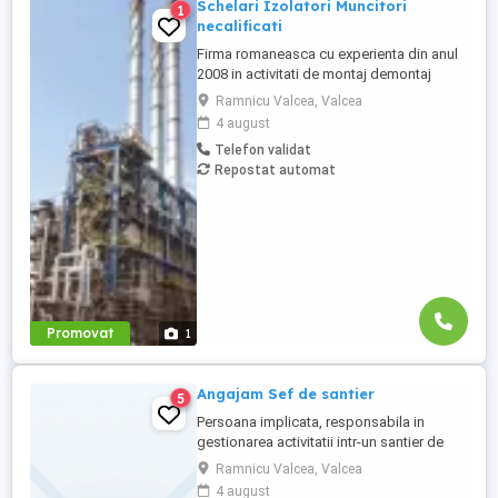
Schelari Izolatori Muncitori
1
necalificati
Firma romaneasca cu experienta din anul
2008 in activitati de montaj demontaj
schele industriale si izolatii industriale in
Ramnicu Valcea, Valcea
rafinarii, combinate petrochimice, otelarii
4 august
ofera locuri de munca in Belgia si Olanda
Telefon validat
pentru: - schelari muncitori
Repostat automat
necalificatipentru activitatea de montaj
demontaj schele industriale; - ...
Promovat
1
Angajam Sef de santier
5
Persoana implicata, responsabila in
gestionarea activitatii intr-un santier de
constructii. Disponibilitate de deplasare
Ramnicu Valcea, Valcea
relocare in zona locatiei santierului.
4 august