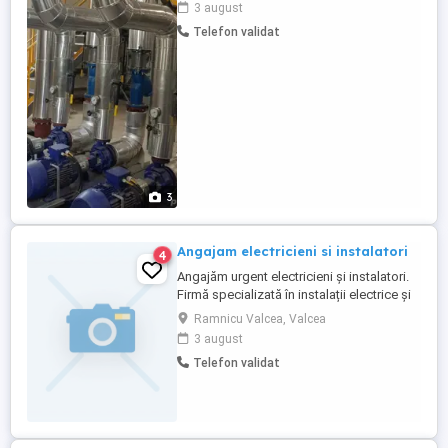
3 august
Tineri serioși, responsabili și motivați să
Telefon validat
învețe o meserie de viitor în domeniul
izolațiilor industriale. Ce oferim: Calificare
la locul ...
3
Angajam electricieni si instalatori
4
Angajăm urgent electricieni și instalatori.
Firmă specializată în instalații electrice și
sanitare civile și industriale caută personal
Ramnicu Valcea, Valcea
calificat și serios. Disponibilitate pentru
3 august
deplasări. Oferim: salariu motivant;
Telefon validat
condiții bune de lucru; contract de muncă
pe perioadă nedeterminată.