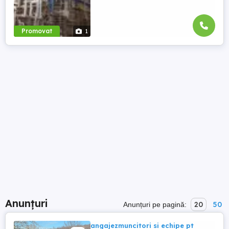
Promovat
1
Anunțuri
20
50
Anunțuri pe pagină:
angajezmuncitori si echipe pt