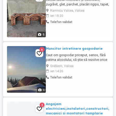
zugrăvit, glet, parchet, placări rigips, tapet,
placări cu polistiren, gratare din cărămidă,
Ramnicu Valcea, Valcea
etc
ieri 18:20
Telefon validat
5
Muncitor intretinere gospodarie
6
Caut om gospodar priceput, serios, fără
patima alcoolului, să știe să rezolve orice
problema legata de întreținere curte
Greblesti, Valcea
(gospodărie) . Are de îngrijit 2 vaci și 1
ieri 14:26
porc în Greblesti, județul Vâlcea. Se oferă
Telefon validat
cazare, masă, salariu.
1
Angajam
3
electricieni,instalatori,constructori,lac
mecanici si montatori tamplarie