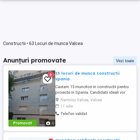
Constructii • 63 Locuri de munca Valcea
Anunțuri promovate
Vezi toate
15 locuri de munca constructii
6
spania
Cautam 15 muncitori in constructii pentru
proiecte in Spania. Candidatii ideali vor
avea experienta relevanta in domeniul
Ramnicu Valcea, Valcea
constructiilor, demonstrand abilitati
11 iulie
practice si cunostinte tehnice.
Telefon validat
Responsabilitatile includ executarea
lucrarilor de constructii conform planurilor
Promovat
1
si specificatiilor, respectarea ...