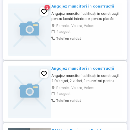
Angajez muncitori in construcții
1
Angajez muncitori calificați în construcții
pentru lucrări interioare, pentru placări
polistiren, 1 faianțar și 1 muncitor
Ramnicu Valcea, Valcea
necalificat.
4 august
Telefon validat
Angajez muncitori în construcții
Angajez muncitori calificați în construcții:
2 faianțari, 2 zidari, 3 muncitori pentru
placări polistiren. Contract de muncă.
Ramnicu Valcea, Valcea
Locul de muncă se desfășoară în
4 august
Râmnicu Vâlcea.
Telefon validat