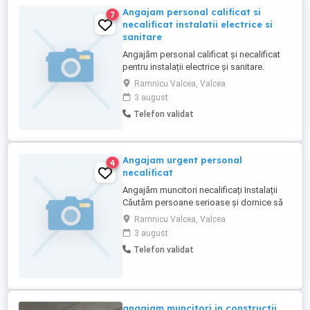
Angajam personal calificat si
7
necalificat instalatii electrice si
sanitare
Angajăm personal calificat și necalificat
pentru instalații electrice și sanitare.
Salariu motivant Contract de muncă
Ramnicu Valcea, Valcea
Seriozitate și continuitate Disponibilitate
3 august
pentru deplasări.
Telefon validat
Angajam urgent personal
4
necalificat
Angajăm muncitori necalificați Instalații
Căutăm persoane serioase și dornice să
învețe pentru activități în domeniul
Ramnicu Valcea, Valcea
instalațiilor electrice și sanitare. Oferim
3 august
salariu motivant, contract de muncă și
Telefon validat
posibilitatea de calificare la locul de
muncă.
angajam muncitori in constructii