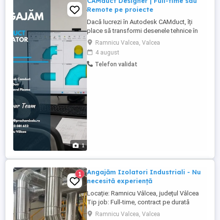
CAMduct Designer | Full-time sau
Remote pe proiecte
Dacă lucrezi în Autodesk CAMduct, îți
place să transformi desenele tehnice în
piese reale și vrei să faci parte din
Ramnicu Valcea, Valcea
proiecte industriale complexe, te
4 august
așteptăm în echipa noastră. Locație:
Telefon validat
Râmnicu Vâlcea Program: Full-time la
sediu sau colaborare remote pentru
proiecte specifice (în funcție de
experiență). ...
1
Angajăm Izolatori Industriali - Nu
1
necesită experiență
Locație: Ramnicu Vâlcea, județul Vâlcea
Tip job: Full-time, contract pe durată
nedeterminată Nivel experiență: Nu este
Ramnicu Valcea, Valcea
necesară experiența anterioară Căutăm: