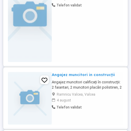
Activitatea se desfasoara in zonele de
Telefon validat
Sud, Sud-Vest, Sud-Est ale tarii. Abilitati
de comunicare cu persoanele implicate in
proiect, dar si de ...
Angajez muncitori in construcții
Angajez muncitori calificați în construcții:
2 faiantari, 2 muncitori placări polistiren, 2
zidari, 1 muncitor necalificat, 2 muncitori
Ramnicu Valcea, Valcea
tencuieli mecanizate.
4 august
Telefon validat