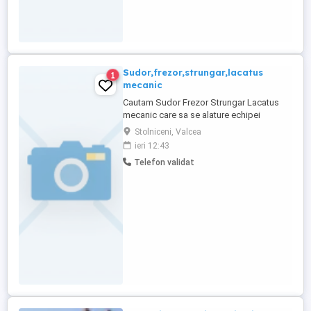
Sudor,frezor,strungar,lacatus
1
mecanic
Cautam Sudor Frezor Strungar Lacatus
mecanic care sa se alature echipei
noastre! Ce oferim: -Salariu: negociabil (in
Stolniceni, Valcea
functie de experienta si performanta)
ieri 12:43
Cerințe: -Calificare profesională de sudor -
Telefon validat
Cunoașterea procedeelor de sudură -
Seriozitate, atenție la detalii și orientare
către calitate. Competențe: -Operarea ...