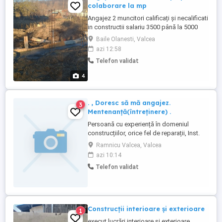
colaborare la mp
Angajez 2 muncitori calificați și necalificati
in constructii salariu 3500 până la 5000
roni,și sau echipe la mp
Baile Olanesti, Valcea
azi 12:58
Telefon validat
4
. , Doresc să mă angajez.
3
Mentenanță(întreținere) .
Persoană cu experiență în domeniul
construcțiilor, orice fel de reparații, Inst.
termice și sanitare (dețin
Ramnicu Valcea, Valcea
calificare.),etc.Dețin carnet de conducere.
azi 10:14
Pentru alte detalii vă rog să sunați...
Telefon validat
Construcții interioare și exterioare
1
execut lucrări interioare și exterioare,