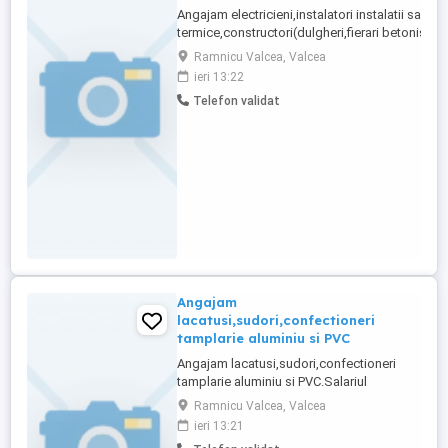
Angajam electricieni,instalatori instalatii sanitar
termice,constructori(dulgheri,fierari betonisti si
finisori),lacatusi mecanici si montatori tamplari
Ramnicu Valcea, Valcea
aluminiu si PVC.Salariile sunt atractive,se asigu
ieri 13:22
diurna,cazare gratuita.Regim de lucru santier c
Telefon validat
deplasari saptamanale.
Angajam
lacatusi,sudori,confectioneri
tamplarie aluminiu si PVC
Angajam lacatusi,sudori,confectioneri
tamplarie aluminiu si PVC.Salariul
motivant.Se asigura cazare(pentru lucrari
Ramnicu Valcea, Valcea
in alte localitati),transport,diurna.
ieri 13:21