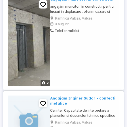
angajăm muncitori în construcții pentru
lucrari in deplasare , oferim cazare si
transport
Ramnicu Valcea, Valcea
3 august
Telefon validat
2
Angajam Inginer Sudor - confectii
metalice
Cerinte : Capacitate de interpretare a
planurilor si desenelor tehnice specifice
Extragere repere din desen pentru
Ramnicu Valcea, Valcea
executie Cunoastiinte de operare MS