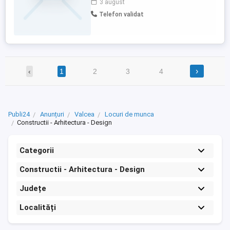
3 august
Office (Word , Excel); Studii necesare :
Telefon validat
superioare (Facultate Mecanica sau TCM);
AutoCAD Beneficii : Tichete de masa,
tichete cadou, abonament transport, ...
›
‹
1
2
3
4
Publi24
Anunțuri
Valcea
Locuri de munca
Constructii - Arhitectura - Design
Categorii
Constructii - Arhitectura - Design
Județe
Localități