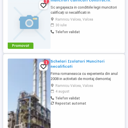
muncitori calificati constructii.
2
Sc angajeaza in conditiile legii muncitori
calificați si necalificati in
constructii.Cautam in special -dulgheri -
Ramnicu Valcea, Valcea
finisori -tencuitori tencuieli mecanizate -
30 iulie
muncitori necalificati. Se cauta oameni
Telefon validat
serioși muncitori si non alcool. -instalator -
sudor Relații doar la telefon . .Nu
raspundem la mesaje ...
Promovat
Schelari Izolatori Muncitori
1
necalificati
Firma romaneasca cu experienta din anul
2008 in activitati de montaj demontaj
schele industriale si izolatii industriale in
Ramnicu Valcea, Valcea
rafinarii, combinate petrochimice, otelarii
4 august
ofera locuri de munca in Belgia si Olanda
Telefon validat
pentru: - schelari muncitori
Repostat automat
necalificatipentru activitatea de montaj
demontaj schele industriale; - ...