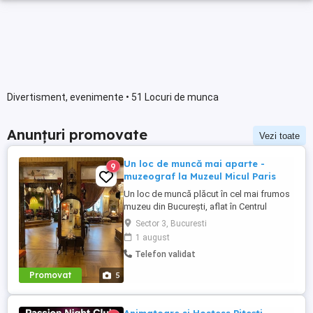
Divertisment, evenimente • 51 Locuri de munca
Anunțuri promovate
Vezi toate
Un loc de muncă mai aparte -
9
muzeograf la Muzeul Micul Paris
Un loc de muncă plăcut în cel mai frumos
muzeu din București, aflat în Centrul
Istoric. Jobul presupune primirea
Sector 3, Bucuresti
vizitatorilor, limba engleză, realizarea unei
1 august
prezentări care se învață, vocabular bogat,
Telefon validat
bună dispoziție, stare surâzătoare,
participare la Seratele muzicale ale
Promovat
5
muzeului, interacțiune pe ...