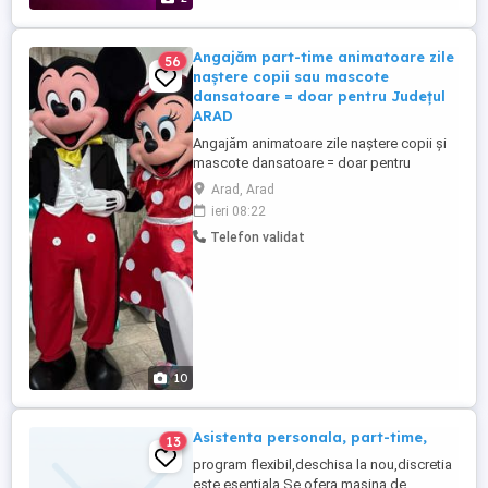
Angajăm part-time animatoare zile
56
naștere copii sau mascote
dansatoare = doar pentru Județul
ARAD
Angajăm animatoare zile naștere copii și
mascote dansatoare = doar pentru
Județul ARAD. Part time : o petrecere
Arad, Arad
durează 2 ore - 2 ore și jumătate. Pot fi și
ieri 08:22
două petreceri în aceeași zi; Program (în
Telefon validat
special) în weekenduri. Disponibilitate
pentru deplasări în județ (Arad Timiș) cu
mașinile firmei. Atașați ...
10
Asistenta personala, part-time,
13
program flexibil,deschisa la nou,discretia
este esentiala.Se ofera masina de