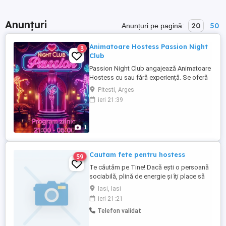
Anunțuri
20
50
Anunțuri pe pagină:
Animatoare Hostess Passion Night
3
Club
Passion Night Club angajează Animatoare
Hostess cu sau fără experiență. Se oferă
salariu +comision 50 % , carte de munca,
Pitesti, Arges
protocol gratuit
ieri 21:39
1
Cautam fete pentru hostess
59
Te căutăm pe Tine! Dacă ești o persoană
sociabilă, plină de energie și îți place să
interacționezi cu oamenii, avem
Iasi, Iasi
oportunitatea perfectă pentru tine! Căutam
ieri 21:21
hostess care să se alăture echipei noastre
Telefon validat
dinamice și entuziaste. Ce oferim:
Program flexibil, adaptabil nevoilor tale.