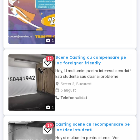
1
Scene Casting cu compensare pe
12
loc foreigner friendly
Hey, iti multumim pentru interesul acordat !
Esti studenta sau doar ai probleme
financiare? Noi avem solutia ,te putem
Sector 3, Bucuresti
ajuta ,plata fiind pe loc ! Nu necesita
6 august
experienta ! Cele mai mari companii de
Telefon validat
filme organizeaza casting saptamanile
acestea ! Hello, thank you for your interest
1
! Are you a student ...
Casting scene cu recompensare pe
19
loc ideal studenti
Hey si multumim pentru interes. Vor