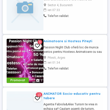
serviciu, locuinta de
Sector 4, Bucuresti
serviciu,training.Mesaj cu descriere
ieri 07:33
succinta pe whatsapp
Telefon validat
Animatoare si Hostess Pitești
3
Passion Night Club oferă loc de munca
serios pentru Hostess Animatoare cu sau
fără experiență. Nu punem accent pe
Pitesti, Arges
aspecul fizic !! Dacă ai peste 18 ani, ești o
ieri 01:34
fire deschisă, sociabilă și fără inhibiții te
Telefon validat
invităm să faci parte din echipa noastră
bazată pe respect, încredere și susținere .
Facilități: ...
Promovat
1
ANIMATOR Socio-educativ pentru
13
tabere
Agentia Fabiola&Alex Turism te vrea in
echipa sa!! Cautam agenti de turism,