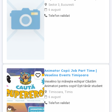
animatori socio-educativi. Animatori
Sector 3, Bucuresti
socio-educativi: -Varsta minima: 16 ani -
6 august
Firi energice, sportive -Obligatoriu: sa ii
Telefon validat
placa copiii -Experienta nu e obligatorie -
Disponibili pentru deplasari in tara atat in
timpul saptamanii, ...
Animator Copii Job Part Time |
Veselino Events Timișoara
Veselino își mărește echipa! Căutăm
Animatori pentru copii! Ești tânăr student
și cauți un job flexibil și super distractiv?
Timisoara, Timis
Ai multă energie și îți place să fii în centrul
6 august
atenției? Adori zâmbetele copiilor și îți
Telefon validat
plac petrecerile? Ești creativ și deschis să
înveți lucruri noi? Ai experiență ...