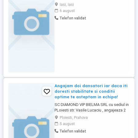
persoană fotogenică, pasionată de
Iasi, Iasi
modelling sau pur și simplu vrei să
6 august
strălucești în fața camerei? Un studio
Telefon validat
foto-video profesional din Iași își extinde
echipa de colaboratori și caută chipuri
noi! Ce căutăm? Modele pentru ședințe ...
Angajam doi dansatori iar daca iti
doresti stabilitate si conditii
optime te asteptam in echipa!
SC DIAMOND VIP BIELMA SRL cu sediul in
PLoiesti str. Vasile Lucaciu , angajeaza 2
dansatori cod COR 265307. Relatii la tel
Ploiesti, Prahova
5 august
Telefon validat