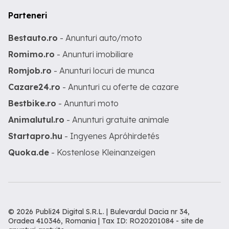
Parteneri
Bestauto.ro
- Anunturi auto/moto
Romimo.ro
- Anunturi imobiliare
Romjob.ro
- Anunturi locuri de munca
Cazare24.ro
- Anunturi cu oferte de cazare
Bestbike.ro
- Anunturi moto
Animalutul.ro
- Anunturi gratuite animale
Startapro.hu
- Ingyenes Apróhirdetés
Quoka.de
- Kostenlose Kleinanzeigen
© 2026 Publi24 Digital S.R.L. | Bulevardul Dacia nr 34,
Oradea 410346, Romania | Tax ID: RO20201084 -
site de