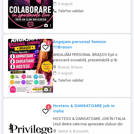
deschisă către o colaborare serioasă și îți
5 august
dorești un loc de muncă bine organizat, te
Telefon validat
invit să discutăm. Caut o persoană
serioasă, discretă și profesionistă.
Experiența e ...
1
Angajam personal feminin
2
!!!!Brasov
ANGAJĂM PERSONAL BRAȘOV Ești o
persoană sociabilă, prezentabilă și îți
dorești un loc de muncă bine plătit?
Brasov, Brasov
Alătură-te echipei noastre! Posturi
5 august
disponibile: Animatoare Dansatoare
Telefon validat
Hostess Acceptăm candidate cu sau fără
experiență Contract de muncă plata se
1
face zilnic Mediu de lucru plăcut și
profesionist Seriozitate ...
Hostess & DANSATOARE job in
2
italia
HOSTESS & DANSATOARE JOB ÎN ITALIA
Unul dintre cele mai apreciate cluburi din
Italia caută Hostess și Dansatoare pentru
Sector 4, Bucuresti