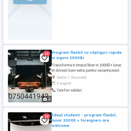
Program flexbil cu câștiguri rapide
14
si sigure 2000$+
Transforma-ti timpul liber in 2000$+ lunar.
Iti doresti bani extra pentru vacante,iesiri
sau shopping fara sa renunti la facultate?
Sector 1, Bucuresti
Iti propunem o colaborare part-time sau
5 august
full-time intr-un mediu modern si elegant.
Telefon validat
Experienta nu este necesara, iti oferim tot
training-ul necesar. Numar de telefon in ...
2
Ideal studenti - program flexbil,
14
lunar 2000E + foreigners are
welcome