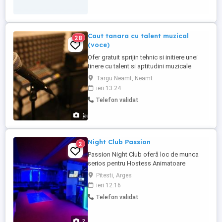
Training și oportunități ...
Caut tanara cu talent muzical
28
(voce)
Ofer gratuit sprijin tehnic si initiere unei
tinere cu talent si aptitudini muzicale
(voce),cu sau fara experienta in vederea
Targu Neamt, Neamt
colaborarii pe termen lung la evenimente
ieri 13:24
gen petrecere
Telefon validat
(onomastice,nunti,botezuri,etc..).De
preferinta fara obligatii,gandire
1
libera,dezinvolta,motivata.Pentru mai
multe detalii ...
Night Club Passion
2
Passion Night Club oferă loc de munca
serios pentru Hostess Animatoare
Dansatoare cu sau fără experiență. Nu
Pitesti, Arges
punem accent pe aspecul fizic !! Dacă ai
ieri 12:16
peste 18 ani, ești o fire deschisă, sociabilă
Telefon validat
și fără inhibiții te invităm să faci parte din
echipa noastră bazată pe respect,
încredere și susținere ...
2