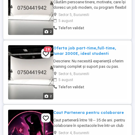
Căutăm persoane tinere, motivate, care își
doresc un job modern, cu program flexibil
și câștiguri consistente. Venituri 2000$+
Sector 5, Bucuresti
net lunar, bonusuri atractive și mediu
5 august
prietenos. Ce oferim: Program flexibil îți
Telefon validat
organizezi timpul cum dorești (part-time
2
sau full-time). Venituri reale: 2000$+ net ...
Oferta job part-time,full-time,
28
lunar 2000E, ideal studenti
Descriere: Nu necesită experiență oferim
training complet și suport pas cu pas.
Program flexibil alegi tu cât și când
Sector 6, Bucuresti
lucrezi. Câștiguri sigure 2000$+ lunar, cu
5 august
plăți rapide. Avantaje & bonusuri reale:
Telefon validat
Bonus de zi de naștere și zile speciale.
Bonusuri de performanță și loialitate.
2
Vacanțe ...
Caut Partenera pentru colaborare
Caut parteneră între 18 -- 35 de ani. pentru
colaborare în spectacole live într-un club
din Elveția. Dacă ești o persoană majoră,
Sector 4, Bucuresti