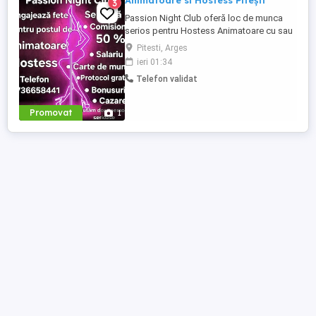
Animatoare si Hostess Pitești
3
Passion Night Club oferă loc de munca
serios pentru Hostess Animatoare cu sau
fără experiență. Nu punem accent pe
Pitesti, Arges
aspecul fizic !! Dacă ai peste 18 ani, ești o
ieri 01:34
fire deschisă, sociabilă și fără inhibiții te
Telefon validat
invităm să faci parte din echipa noastră
bazată pe respect, încredere și susținere .
Facilități: ...
Promovat
1