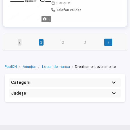
sezonul de vară. Locație: Anzio oraș
5 august
elegant la mare, lângă Roma. Ce oferim:
Telefon validat
Câștiguri foarte mari Plată zilnică Mediu
curat, sigur și profesionist Echipa tânără,
1
...
›
‹
1
2
3
Publi24
Anunțuri
Locuri de munca
Divertisment evenimente
Categorii
Județe