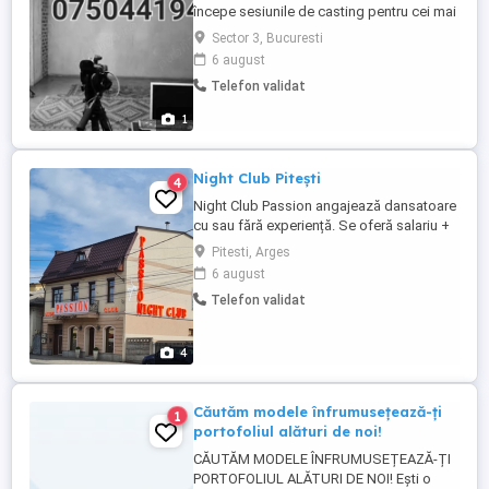
începe sesiunile de casting pentru cei mai
mari producatori de filme din lume
Sector 3, Bucuresti
Experienta nu este necesara!
6 august
Recompensarea se va face pe loc cash in
Telefon validat
aceeasi zi !
1
Night Club Pitești
4
Night Club Passion angajează dansatoare
cu sau fără experiență. Se oferă salariu +
comision fix de 50 % și bonusuri la
Pitesti, Arges
sfârșitul fiecărei luni se poate oferi si
6 august
cazare. Câștiguri garantate de peste 15
Telefon validat
000 Ron Pentru mai multe detalii sunați la
nr de telefon
4
Căutăm modele înfrumusețează-ți
1
portofoliul alături de noi!
CĂUTĂM MODELE ÎNFRUMUSEȚEAZĂ-ȚI
PORTOFOLIUL ALĂTURI DE NOI! Ești o