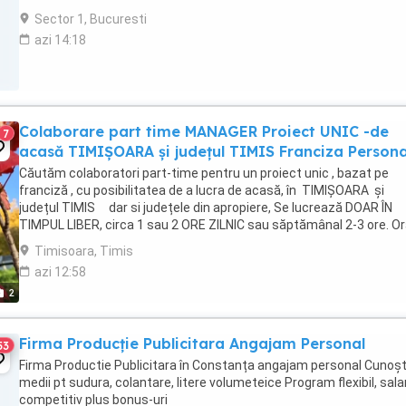
in ...
Sector 1, Bucuresti
azi 14:18
Colaborare part time MANAGER Proiect UNIC -de
7
acasă TIMIȘOARA și județul TIMIS Franciza Persona
Căutăm colaboratori part-time pentru un proiect unic , bazat pe
franciză , cu posibilitatea de a lucra de acasă, în TIMIȘOARA și
județul TIMIS dar si județele din apropiere, Se lucrează DOAR ÎN
TIMPUL LIBER, circa 1 sau 2 ORE ZILNIC sau săptămânal 2-3 ore. Or
va fi flexibil, în funcție ...
Timisoara, Timis
azi 12:58
2
Firma Producție Publicitara Angajam Personal
53
Firma Productie Publicitara în Constanța angajam personal Cunoșt
medii pt sudura, colantare, litere volumeteice Program flexibil, sala
competitiv plus bonus-uri