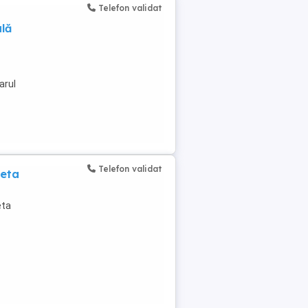
Telefon validat
lă
arul
Telefon validat
Meta
eta