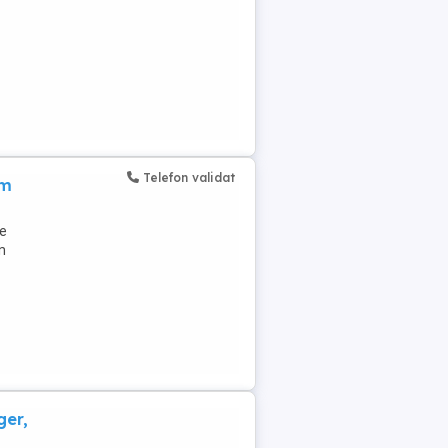
Telefon validat
em
me
n
ger,