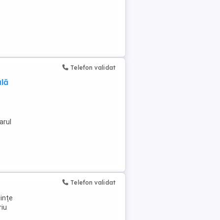
Telefon validat
lă
arul
Telefon validat
ințe
riu