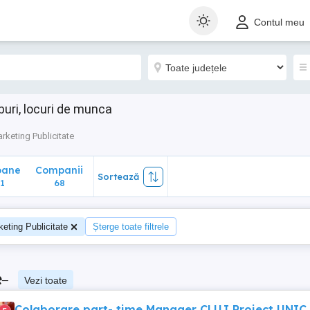
ane
Companii
Sortează
Contul meu
68
buri, locuri de munca
rketing Publicitate
oane
Companii
Sortează
1
68
eting Publicitate
Șterge toate filtrele
e
–
Vezi toate
Colaborare part- time Manager CLUJ Proiect UNIC