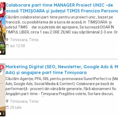
Colaborare part time MANAGER Proiect UNIC -de
7
acasă TIMIȘOARA și județul TIMIS Franciza Persona
Căutăm colaboratori part-time pentru un proiect unic , bazat pe
franciză , cu posibilitatea de a lucra de acasă, în TIMIȘOARA și
județul TIMIS dar si județele din apropiere, Se lucrează DOAR ÎN
TIMPUL LIBER, circa 1 sau 2 ORE ZILNIC sau săptămânal 2-3 ore. Or
va fi flexibil, în funcție ...
Timisoara, Timis
azi 12:58
2
Marketing Digital (SEO, Newsletter, Google Ads & 
8
Ads) și angajare part time Timișoara
Căutăm Agenție, PFA, SRL pentru promovarea SunetPerfect.ro (M
Ads, Google Ads, Social Media & Content). Colaborare pe bază de
performanță - procent din vânzările generate, fără abonament fix.
Angajăm part-time - Timișoara Pregătire colete, Sortare discuri,
Fotografiere produse, Încărcare ...
Timisoara, Timis
29 iulie
1