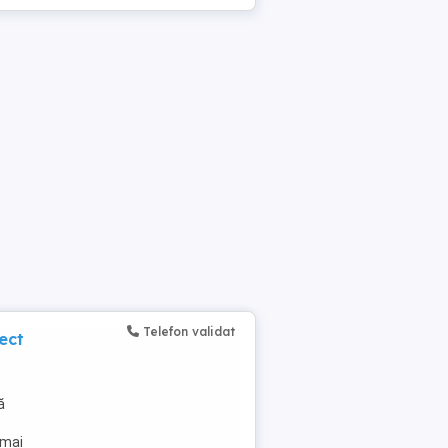
Telefon validat
ect
ă
 mai