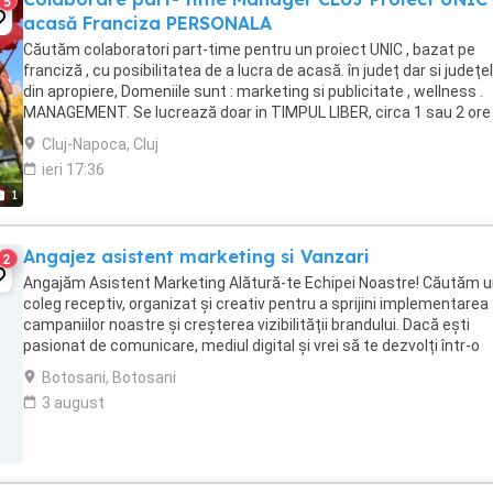
5
acasă Franciza PERSONALA
Căutăm colaboratori part-time pentru un proiect UNIC , bazat pe
franciză , cu posibilitatea de a lucra de acasă. în județ dar si județe
din apropiere, Domeniile sunt : marketing si publicitate , wellness .
MANAGEMENT. Se lucrează doar in TIMPUL LIBER, circa 1 sau 2 ore
ZILNIC ...
Cluj-Napoca, Cluj
ieri 17:36
1
Angajez asistent marketing si Vanzari
2
Angajăm Asistent Marketing Alătură-te Echipei Noastre! Căutăm 
coleg receptiv, organizat și creativ pentru a sprijini implementarea
campaniilor noastre și creșterea vizibilității brandului. Dacă ești
pasionat de comunicare, mediul digital și vrei să te dezvolți într-o
echipă dinamică, acest rol este ...
Botosani, Botosani
3 august