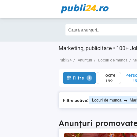
publi
24
.ro
Toate
Perso
Filtre
1
199
131
Marketing, publicitate • 100+ Jo
Publi24
Anunțuri
Locuri de munca
Ma
Toate
Pers
Filtre
1
199
13
→
Filtre active:
Locuri de munca
Mark
Anunțuri promovat