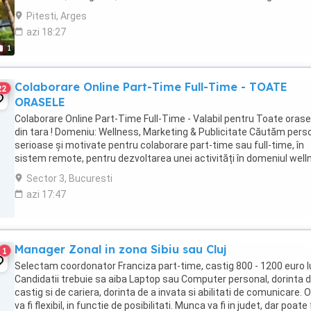
ales de a forma echipe si a conduce organizatii. -Formeaza ...
Pitesti, Arges
azi 18:27
1
Colaborare Online Part-Time Full-Time - TOATE
22
ORASELE
Colaborare Online Part-Time Full-Time - Valabil pentru Toate orase
din tara ! Domeniu: Wellness, Marketing & Publicitate Căutăm per
serioase și motivate pentru colaborare part-time sau full-time, în
sistem remote, pentru dezvoltarea unei activități în domeniul wel
și marketing online. Activitatea ...
Sector 3, Bucuresti
azi 17:47
Manager Zonal in zona Sibiu sau Cluj
1
Selectam coordonator Franciza part-time, castig 800 - 1200 euro l
Candidatii trebuie sa aiba Laptop sau Computer personal, dorinta 
castig si de cariera, dorinta de a invata si abilitati de comunicare. O
va fi flexibil, in functie de posibilitati. Munca va fi in judet, dar poate f