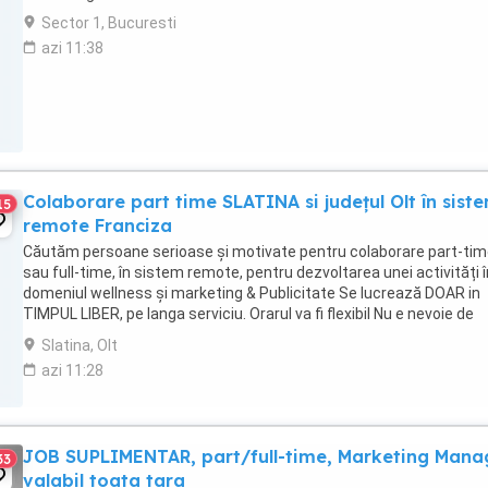
Sector 1, Bucuresti
azi 11:38
Colaborare part time SLATINA si județul Olt în sist
15
remote Franciza
Căutăm persoane serioase și motivate pentru colaborare part-ti
sau full-time, în sistem remote, pentru dezvoltarea unei activități î
domeniul wellness și marketing & Publicitate Se lucrează DOAR in
TIMPUL LIBER, pe langa serviciu. Orarul va fi flexibil Nu e nevoie de
experiența va invatam ...
Slatina, Olt
azi 11:28
JOB SUPLIMENTAR, part/full-time, Marketing Mana
33
valabil toata tara