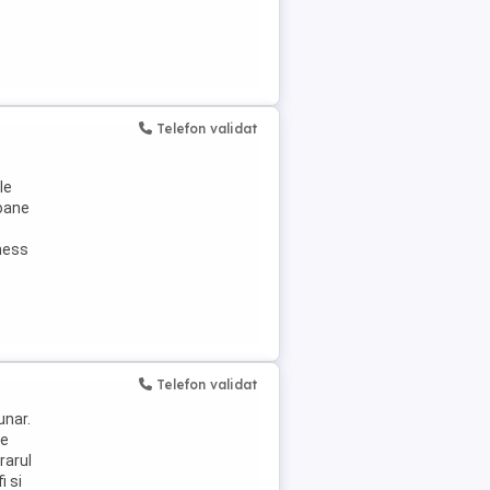
Telefon validat
le
soane
lness
Telefon validat
unar.
de
rarul
i si