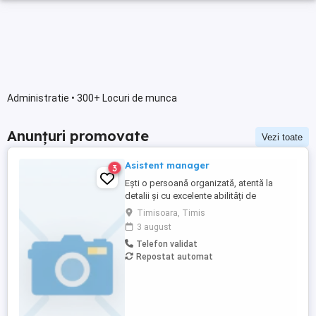
Administratie • 300+ Locuri de munca
Anunțuri promovate
Vezi toate
Asistent manager
3
Ești o persoană organizată, atentă la
detalii și cu excelente abilități de
comunicare? Căutăm Asistent Manager
Timisoara, Timis
pentru biroul nostru din Timisoara.
3 august
Diplomă de bacalaureat studii superioare
Telefon validat
în domeniul administrativ economic
Repostat automat
constituie avantaj; Experiență de minim 2
ani în domeniu; Loialitate și spirit ...