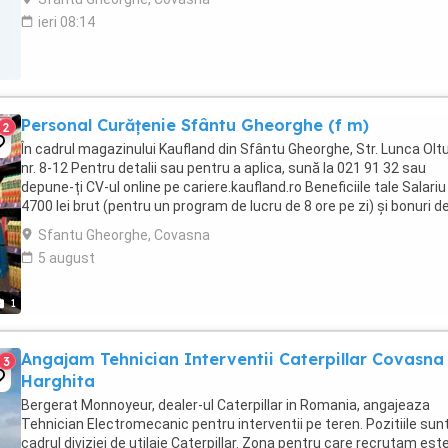
ieri 08:14
Personal Curățenie Sfântu Gheorghe (f m)
2
În cadrul magazinului Kaufland din Sfântu Gheorghe, Str. Lunca Oltu
nr. 8-12 Pentru detalii sau pentru a aplica, sună la 021 91 32 sau
depune-ți CV-ul online pe cariere.kaufland.ro Beneficiile tale Salariu
4700 lei brut (pentru un program de lucru de 8 ore pe zi) și bonuri d
masă Contract ...
Sfantu Gheorghe, Covasna
5 august
1
Angajam Tehnician Interventii Caterpillar Covasna 
3
Harghita
Bergerat Monnoyeur, dealer-ul Caterpillar in Romania, angajeaza
Tehnician Electromecanic pentru interventii pe teren. Pozitiile sun
cadrul diviziei de utilaje Caterpillar. Zona pentru care recrutam est