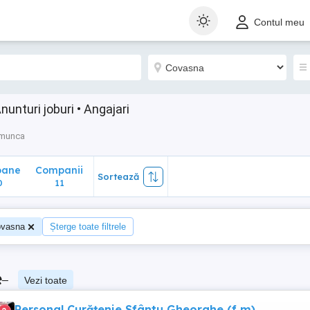
ane
Companii
Sortează
Contul meu
11
unturi joburi • Angajari
 munca
oane
Companii
Sortează
0
11
vasna
Șterge toate filtrele
e
–
Vezi toate
Personal Curățenie Sfântu Gheorghe (f m)