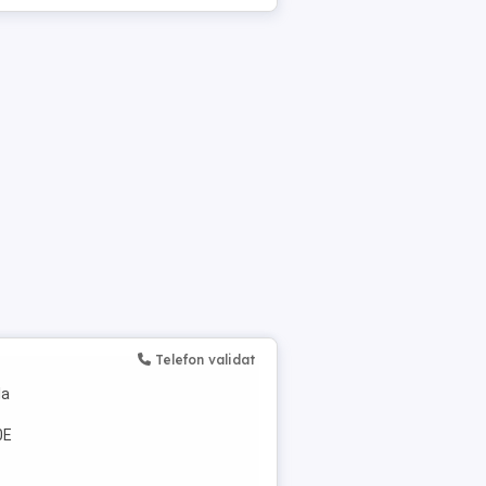
Telefon validat
la
0E