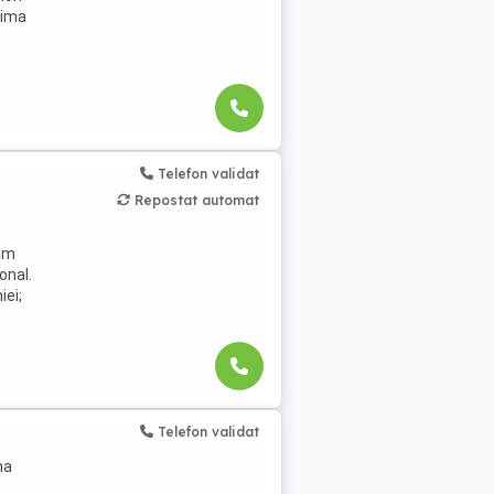
rima
Telefon validat
Repostat automat
,
jăm
onal.
iei;
Telefon validat
na