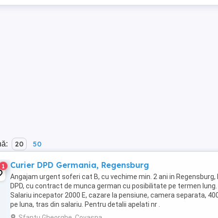
nă:
20
50
Curier DPD Germania, Regensburg
1
Angajam urgent soferi cat B, cu vechime min. 2 ani in Regensburg, 
DPD, cu contract de munca german cu posibilitate pe termen lung.
Salariu incepator 2000 E, cazare la pensiune, camera separata, 40
pe luna, tras din salariu. Pentru detalii apelati nr .
Sfantu Gheorghe, Covasna