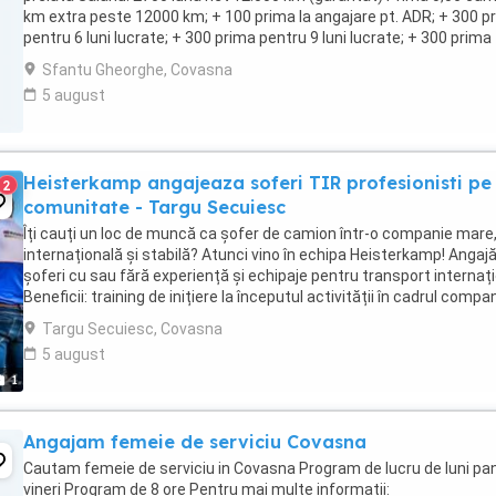
km extra peste 12000 km; + 100 prima la angajare pt. ADR; + 300 p
pentru 6 luni lucrate; + 300 prima pentru 9 luni lucrate; + 300 prima
pentru 12 luni lucrate. Cazare, ...
Sfantu Gheorghe, Covasna
5 august
Heisterkamp angajeaza soferi TIR profesionisti pe
2
comunitate - Targu Secuiesc
Îți cauți un loc de muncă ca șofer de camion într-o companie mare
internațională și stabilă? Atunci vino în echipa Heisterkamp! Anga
șoferi cu sau fără experiență și echipaje pentru transport internați
Beneficii: training de inițiere la începutul activității în cadrul compan
training ...
Targu Secuiesc, Covasna
5 august
1
Angajam femeie de serviciu Covasna
Cautam femeie de serviciu in Covasna Program de lucru de luni pa
vineri Program de 8 ore Pentru mai multe informatii: