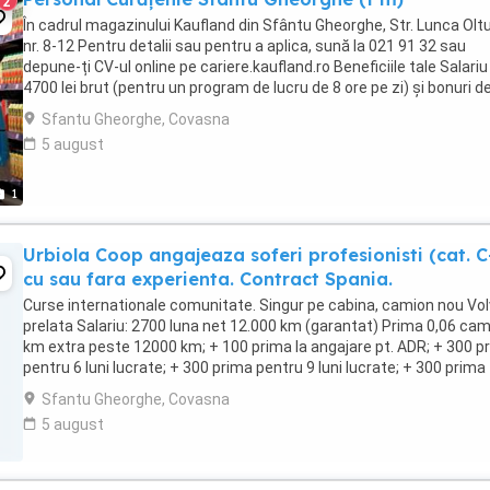
2
În cadrul magazinului Kaufland din Sfântu Gheorghe, Str. Lunca Oltu
nr. 8-12 Pentru detalii sau pentru a aplica, sună la 021 91 32 sau
depune-ți CV-ul online pe cariere.kaufland.ro Beneficiile tale Salariu
4700 lei brut (pentru un program de lucru de 8 ore pe zi) și bonuri d
masă Contract ...
Sfantu Gheorghe, Covasna
5 august
1
Urbiola Coop angajeaza soferi profesionisti (cat. C
cu sau fara experienta. Contract Spania.
Curse internationale comunitate. Singur pe cabina, camion nou Vol
prelata Salariu: 2700 luna net 12.000 km (garantat) Prima 0,06 ca
km extra peste 12000 km; + 100 prima la angajare pt. ADR; + 300 p
pentru 6 luni lucrate; + 300 prima pentru 9 luni lucrate; + 300 prima
pentru 12 luni lucrate. Cazare, ...
Sfantu Gheorghe, Covasna
5 august