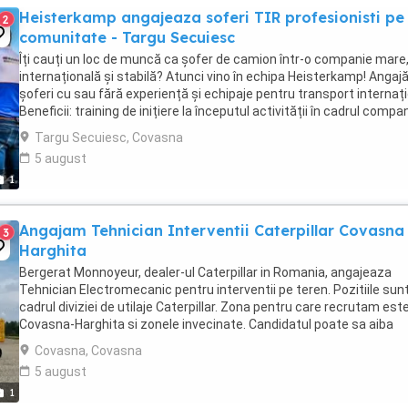
Heisterkamp angajeaza soferi TIR profesionisti pe
2
comunitate - Targu Secuiesc
Îți cauți un loc de muncă ca șofer de camion într-o companie mare
internațională și stabilă? Atunci vino în echipa Heisterkamp! Anga
șoferi cu sau fără experiență și echipaje pentru transport internați
Beneficii: training de inițiere la începutul activității în cadrul compan
training ...
Targu Secuiesc, Covasna
5 august
1
Angajam Tehnician Interventii Caterpillar Covasna 
3
Harghita
Bergerat Monnoyeur, dealer-ul Caterpillar in Romania, angajeaza
Tehnician Electromecanic pentru interventii pe teren. Pozitiile sun
cadrul diviziei de utilaje Caterpillar. Zona pentru care recrutam est
Covasna-Harghita si zonele invecinate. Candidatul poate sa aiba
domiciliul in orasele Miercurea ...
Covasna, Covasna
5 august
1