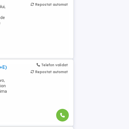
Repostat automat
lui,
 de
e
Telefon validat
+E)
Repostat automat
vo,
mion
rima