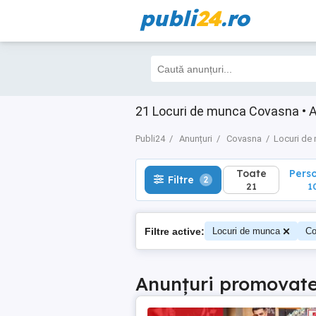
publi
24
.ro
Toate
Perso
Filtre
2
21
10
21 Locuri de munca Covasna • An
Publi24
Anunțuri
Covasna
Locuri de
Toate
Pers
Filtre
2
21
1
Filtre active:
Locuri de munca
Co
Anunțuri promovat