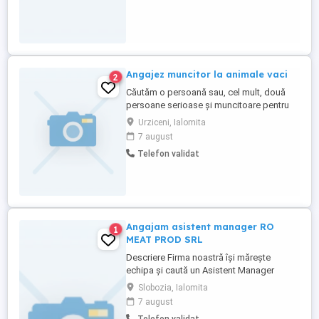
Angajez muncitor la animale vaci
2
Căutăm o persoană sau, cel mult, două
persoane serioase și muncitoare pentru
lucru la vaci. Oferim salariu atractiv, iar
Urziceni, Ialomita
cazarea și mâncarea sunt asigurate.
7 august
Pentru mai multe informații, ne puteți suna
Telefon validat
la numărul de contact afișat.
Angajam asistent manager RO
1
MEAT PROD SRL
Descriere Firma noastră își mărește
echipa și caută un Asistent Manager
organizat, responsabil și dornic să se
Slobozia, Ialomita
dezvolte într-un mediu profesional stabil.
7 august
Cerințe: * Cunoștințe bune de operare