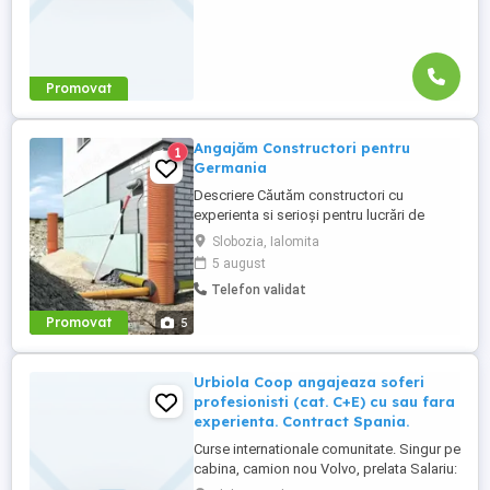
Promovat
Angajăm Constructori pentru
1
Germania
Descriere Căutăm constructori cu
experienta si serioși pentru lucrări de
constructie în Germania, atat calificati cat
Slobozia, Ialomita
si ajutor ucenic ! Lucrări: Termoizolatii
5 august
Fatade Polistiren, Renovari interioare,
Telefon validat
Placari Klinker, Zidarii Oferim: salariu
atractiv în funcție de experiență, 2200 2800
Promovat
5
euro NET ( 15,00 ...
Urbiola Coop angajeaza soferi
profesionisti (cat. C+E) cu sau fara
experienta. Contract Spania.
Curse internationale comunitate. Singur pe
cabina, camion nou Volvo, prelata Salariu:
2700 luna net 12.000 km (garantat) Prima