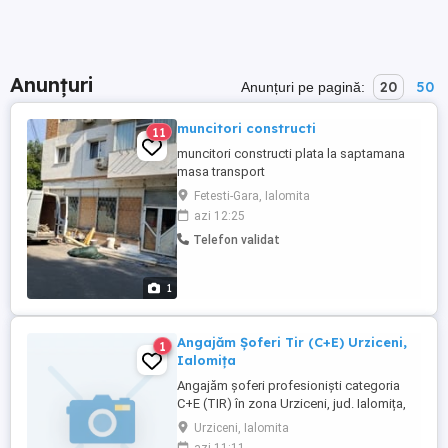
Anunțuri
20
50
Anunțuri pe pagină:
muncitori constructi
11
muncitori constructi plata la saptamana
masa transport
Fetesti-Gara, Ialomita
azi 12:25
Telefon validat
1
Angajăm Șoferi Tir (C+E) Urziceni,
1
Ialomița
Angajăm șoferi profesioniști categoria
C+E (TIR) în zona Urziceni, jud. Ialomița,
pentru transport de mărfuri generale pe
Urziceni, Ialomita
teritoriul României. Oferim pachet salarial