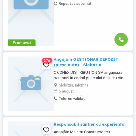
Repostat automat
luni lucrate; + 300 prima pentru 12 luni
lucrate. Cazare, ...
Promovat
Angajam GESTIONAR DEPOZIT
276
(piese auto) - Slobozia
C CONEX DISTRIBUTION SA angajeaza
personal in cadrul punctului de lucru din
Slobozia Compania este infiintata in anul
Slobozia, Ialomita
2003 si are ca domeniu de activitate
5 august
distributia de piese auto si consumabile
Telefon validat
pentru autoturisme. Responsabilitati: -
Efectueaza receptia cantitativa si calitativa
a produselor primite ...
Responsabil santier cu experienta
Angajăm Maistru Constructor cu