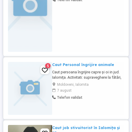
Telefon validat
Microsoft Office (Word, Excel, Outlook); *
Abilități de organizare și comunicare; *
Seriozitate, atenție la ...
Caut Personal îngrijire animale
5
Caut persoana îngrijire capre și oi in jud.
Ialomița. Activitati: supraveghere la fătări,
mulsul cu instalație de muls, furajare cu
Moldoveni, Ialomita
remorca tehnologica( menționez că există
7 august
deja un mecanic), pășunatul pe timpul
Telefon validat
verii pe pajiștea din apropierea fermei.
Pentru detalii contactați la numărul:
Caut job stivuitorist în Ialomița și