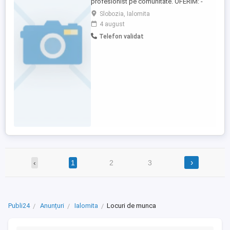
profesionist pe comunitate. OFERIM: -
Salariu + diurnă la timp și act acțional la
Slobozia, Ialomita
diurna -Camioane bine întreținute -
4 august
Contract pe perioadă nedeterminată -
Telefon validat
Respectarea programului de condus și
odihnă -Respect și comunicare corectă
CERINȚE: -Experiență minimă pe
comunitate -Responsabilitate ...
›
‹
1
2
3
Publi24
Anunțuri
Ialomita
Locuri de munca