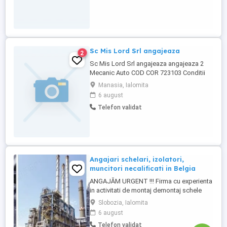
Sc Mis Lord Srl angajeaza
2
Sc Mis Lord Srl angajeaza angajeaza 2
Mecanic Auto COD COR 723103 Conditii
bune de munca
Manasia, Ialomita
6 august
Telefon validat
Angajari schelari, izolatori,
muncitori necalificati in Belgia
ANGAJĂM URGENT !!! Firma cu experienta
in activitati de montaj demontaj schele
industriale si izolatii industriale in rafinarii,
Slobozia, Ialomita
combinate petrochimice, otelarii, ofera
6 august
locuri de munca in Belgia pentru: - schelari
Telefon validat
muncitori necalificati pentru activitatea de