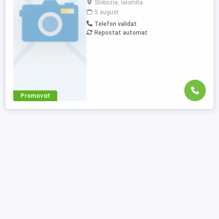
Slobozia, Ialomita
0,06 camion km extra peste 12000 km; +
5 august
100 prima la angajare pt. ADR; + 300 prima
Telefon validat
pentru 6 luni lucrate; + 300 prima pentru 9
Repostat automat
luni lucrate; + 300 prima pentru 12 luni
lucrate. Cazare, ...
Promovat