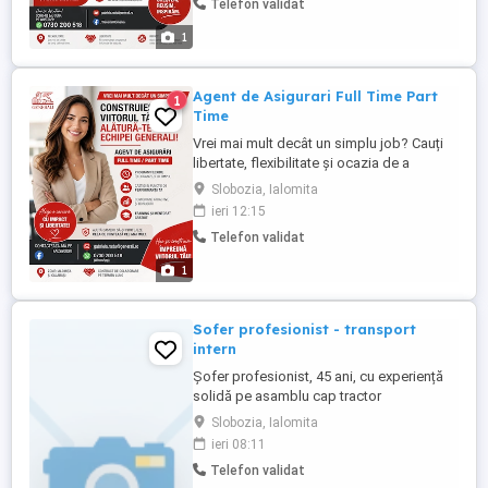
Telefon validat
ce să alegi această carieră? Pentru că vei
avea: Independență, dar și sprijinul unei
1
echipe solide ...
Agent de Asigurari Full Time Part
1
Time
Vrei mai mult decât un simplu job? Cauți
libertate, flexibilitate și ocazia de a
construi ceva al tău? Alătură-te echipei
Slobozia, Ialomita
Generali și descoperă ce înseamnă cu
ieri 12:15
adevărat să fii consultant în asigurări. De
Telefon validat
ce să alegi această carieră? Pentru că vei
avea: Independență, dar și sprijinul unei
1
echipe solide O ...
Sofer profesionist - transport
intern
Șofer profesionist, 45 ani, cu experiență
solidă pe asamblu cap tractor
semiremorca prelata, dețin atestat
Slobozia, Ialomita
profesional marfă (CPC), analize medicale
ieri 08:11
la zi, caziere curate, caut colaborare
Telefon validat
stabilă pe transport intern România. Am