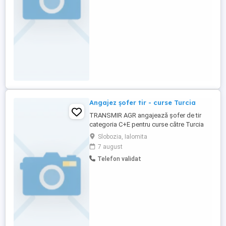
experiență în exploatarea corectă a
ansamblului și acord o atenție deosebită
...
Angajez șofer tir - curse Turcia
TRANSMIR AGR angajează șofer de tir
categoria C+E pentru curse către Turcia
tur-retur. Salariu: 550 euro per cursă.
Slobozia, Ialomita
7 august
Telefon validat