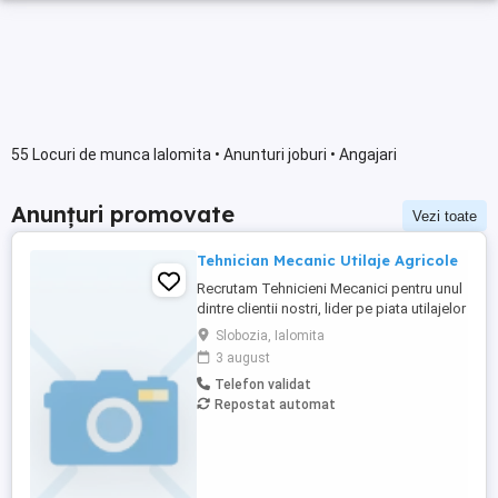
55 Locuri de munca Ialomita • Anunturi joburi • Angajari
Anunțuri promovate
Vezi toate
Tehnician Mecanic Utilaje Agricole
Recrutam Tehnicieni Mecanici pentru unul
dintre clientii nostri, lider pe piata utilajelor
agricole din Romania. Responsabilitati: -
Slobozia, Ialomita
Deservirea diferitelor masini si
3 august
echipamente folosite pentru lucrari in
Telefon validat
agricultura; - Efectuarea lucrarilor de
Repostat automat
reparatii si mentenanta a echipamentelor
si utilajelor ...