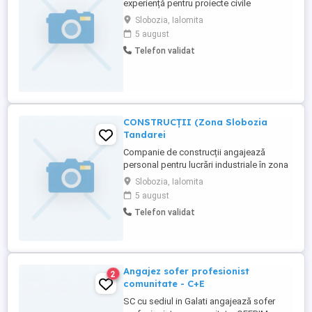
experiență pentru proiecte civile
industriale Suntem o companie în plină
Slobozia, Ialomita
dezvoltare, specializată în execuția de
5 august
lucrări de construcții de înaltă calitate.
Telefon validat
Cautăm un Maistru Constructor dedicat și
organizat, care să coordoneze activitatea
din șantier și să asigure respectarea ...
CONSTRUCȚII (Zona Slobozia
Tandarei
Companie de construcții angajează
personal pentru lucrări industriale în zona
Slobozia - Țăndărei. Căutăm atât
Slobozia, Ialomita
muncitori calificați, cât și necalificați
5 august
(oameni serioși și harnici). Salariu
Telefon validat
avantajos plătit la timpContract de muncă
stabil (perioadă
nedeterminată)Echipament de lucru
asiguratTransport ...
Angajez sofer profesionist
2
comunitate - C+E
SC cu sediul in Galati angajează sofer