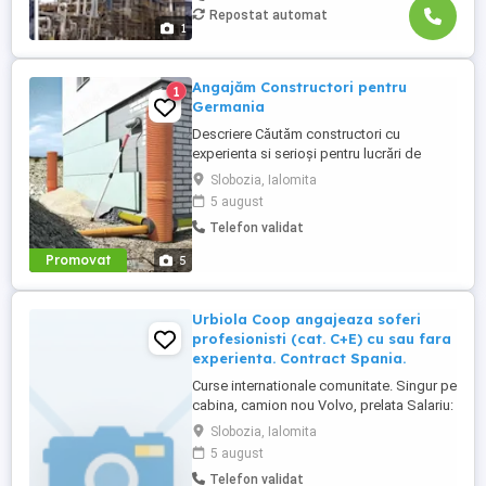
Repostat automat
montaj demontaj schele industriale; -
1
izolatori ...
Angajăm Constructori pentru
1
Germania
Descriere Căutăm constructori cu
experienta si serioși pentru lucrări de
constructie în Germania, atat calificati cat
Slobozia, Ialomita
si ajutor ucenic ! Lucrări: Termoizolatii
5 august
Fatade Polistiren, Renovari interioare,
Telefon validat
Placari Klinker, Zidarii Oferim: salariu
atractiv în funcție de experiență, 2200 2800
Promovat
5
euro NET ( 15,00 ...
Urbiola Coop angajeaza soferi
profesionisti (cat. C+E) cu sau fara
experienta. Contract Spania.
Curse internationale comunitate. Singur pe
cabina, camion nou Volvo, prelata Salariu:
2700 luna net 12.000 km (garantat) Prima
Slobozia, Ialomita
0,06 camion km extra peste 12000 km; +
5 august
100 prima la angajare pt. ADR; + 300 prima
Telefon validat
pentru 6 luni lucrate; + 300 prima pentru 9