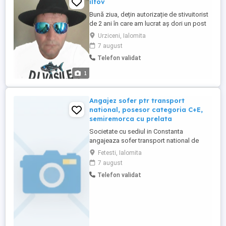
ilfov
Bună ziua, dețin autorizație de stivuitorist
de 2 ani în care am lucrat aș dori un post
de stivuitorist în județul Ialomiţa cu
Urziceni, Ialomita
transport sau cu decont motorină cer și
7 august
ofer seriozitate, mulțumesc.
Telefon validat
1
Angajez sofer ptr transport
national, posesor categoria C+E,
semiremorca cu prelata
Societate cu sediul in Constanta
angajeaza sofer transport national de
marfa . PENSIONARII SUNT ACCEPTATI.
Fetesti, Ialomita
Se lucreaza in program , fara supratonaj.
7 august
Necesar experienta, permis de conducere
Telefon validat
categoria C +E, card tahograf valabil
,atestat profesional pentru transport
marfă si controlul medical si pshihologic
...